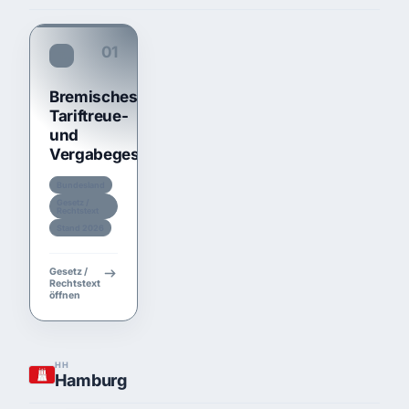
01
TariftreueG HB
Bremisches
Tariftreue-
und
Vergabegesetz
Bundesland
Gesetz /
Rechtstext
Stand 2026
Gesetz /
Rechtstext
öffnen
HH
Hamburg