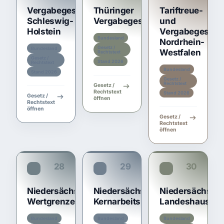
Vergabegesetz
Thüringer
Tariftreue-
Schleswig-
Vergabegesetz
und
Holstein
Vergabegesetz
Bundesland
Nordrhein-
Gesetz /
Bundesland
Westfalen
Rechtstext
Gesetz /
Stand 2026
Rechtstext
Bundesland
Stand 2026
Gesetz /
Rechtstext
Gesetz /
Rechtstext
Stand 2026
Gesetz /
öffnen
Rechtstext
öffnen
Gesetz /
Rechtstext
öffnen
28
29
30
NWertVO
NKernVO
LHO NI
Niedersächsische
Niedersächsische
Niedersächsis
Wertgrenzenverordnung
Kernarbeitsnormenverordnung
Landeshaushal
Bundesland
Bundesland
Bundesland