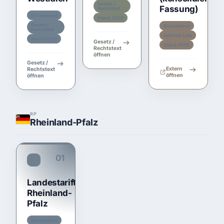
Gesetz /
Fassung)
Rechtstext
Bundesland
Stand 2026
Gesetz /
Bundesland
Rechtstext
Externer Link
Stand 2026
Gesetz /
Stand 2026
Rechtstext
öffnen
Gesetz /
Extern
Rechtstext
öffnen
öffnen
RP
Rheinland-Pfalz
01
TariftreueG RP
Landestariftreuegesetz
Rheinland-
Pfalz
Bundesland