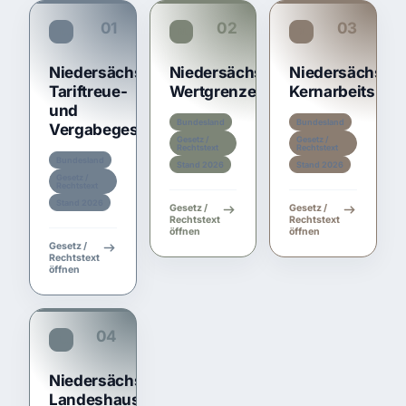
01
02
03
TariftreueG NI
NWertVO
NKernVO
Niedersächsisches
Niedersächsische
Niedersächsis
Tariftreue-
Wertgrenzenverordnung
Kernarbeitsno
und
Bundesland
Bundesland
Vergabegesetz
Gesetz /
Gesetz /
Rechtstext
Rechtstext
Bundesland
Stand 2026
Stand 2026
Gesetz /
Rechtstext
Stand 2026
Gesetz /
Gesetz /
Rechtstext
Rechtstext
öffnen
öffnen
Gesetz /
Rechtstext
öffnen
04
LHO NI
Niedersächsische
Landeshaushaltsordnung