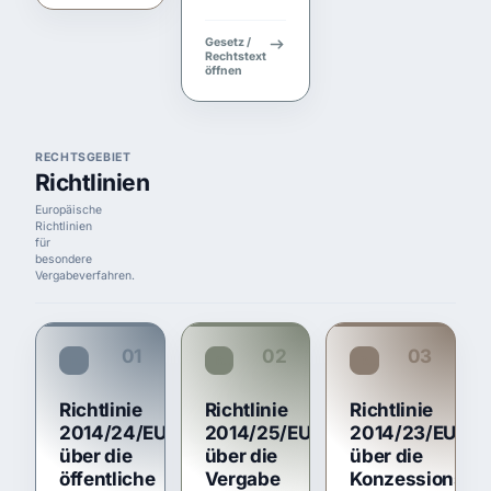
Gesetz /
Rechtstext
öffnen
RECHTSGEBIET
Richtlinien
Europäische
Richtlinien
für
besondere
Vergabeverfahren.
01
02
03
RL 2014/24/EU
RL 2014/25/EU
RL 2014/23/EU
Richtlinie
Richtlinie
Richtlinie
2014/24/EU
2014/25/EU
2014/23/EU
über die
über die
über die
öffentliche
Vergabe
Konzessionsve