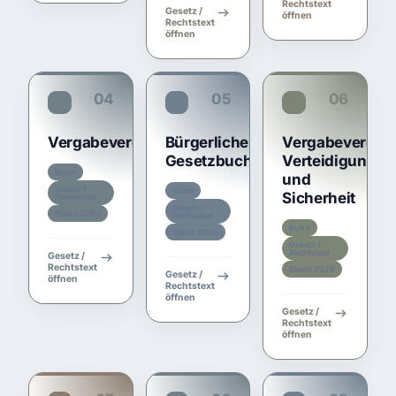
Rechtstext
Gesetz /
öffnen
Rechtstext
öffnen
04
05
06
VgV
BGB
VSVgV
Vergabeverordnung
Bürgerliches
Vergabeverord
Gesetzbuch
Verteidigung
Bund
und
Gesetz /
Bund
Sicherheit
Rechtstext
Gesetz /
Stand 2026
Rechtstext
Bund
Stand 2026
Gesetz /
Rechtstext
Gesetz /
Rechtstext
Stand 2026
Gesetz /
öffnen
Rechtstext
öffnen
Gesetz /
Rechtstext
öffnen