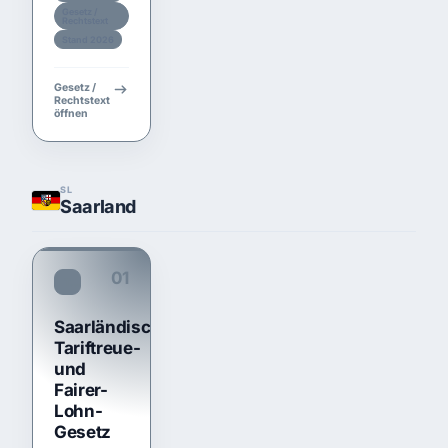
Gesetz /
Rechtstext
Stand 2026
Gesetz /
Rechtstext
öffnen
SL
Saarland
01
TariftreueG SL
Saarländisches
Tariftreue-
und
Fairer-
Lohn-
Gesetz