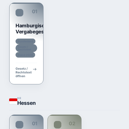
01
TariftreueG HH
Hamburgisches
Vergabegesetz
Bundesland
Gesetz /
Rechtstext
Stand 2026
Gesetz /
Rechtstext
öffnen
HE
Hessen
01
02
TariftreueG HE
Vergabeerlass HE