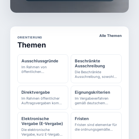
Alle Themen
ORIENTIERUNG
Themen
Ausschlussgründe
Beschränkte
Ausschreibung
Im Rahmen von
öffentlichen
Die Beschränkte
Auftragsvergaben in
Ausschreibung, sowohl
Deutschland spielen die
mit als auch ohne
sogenannten
Teilnahmewettbewerb,
Ausschlussgründe eine
stellt ein wichtiges
Direktvergabe
Eignungskriterien
entscheidende Rolle.
Verfahren im deutschen
Im Rahmen öffentlicher
Im Vergabeverfahren
Diese Bedingungen
Vergaberecht dar. Neben
Auftragsvergaben kommt
gemäß deutschem
regeln, wann ein Bieter
der öffentlichen
der sogenannten
Vergaberecht spielen
oder ein Angebot zwing...
Ausschreibung und dem
Direktvergabe eine
Eignungskriterien eine
Verhan...
wesentliche Bedeutung
zentrale Rolle bei der
Elektronische
Fristen
zu, da sie es
Auswahl geeigneter
Vergabe (E-Vergabe)
Fristen sind elementar für
Auftraggebern
Bewerber oder Bieter. Klar
die ordnungsgemäße
Die elektronische
ermöglicht, unter
definierte und
Durchführung von
Vergabe, kurz E-Vergabe,
bestimmten
nachvollziehbare
Vergabeverfahren. Sie