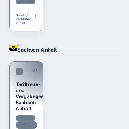
Stand 2026
Gesetz /
Rechtstext
öffnen
ST
Sachsen-Anhalt
01
TariftreueG ST
Tariftreue-
und
Vergabegesetz
Sachsen-
Anhalt
Bundesland
Gesetz /
Rechtstext