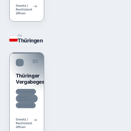
Gesetz /
Rechtstext
öffnen
TH
Thüringen
01
TariftreueG TH
Thüringer
Vergabegesetz
Bundesland
Gesetz /
Rechtstext
Stand 2026
Gesetz /
Rechtstext
öffnen