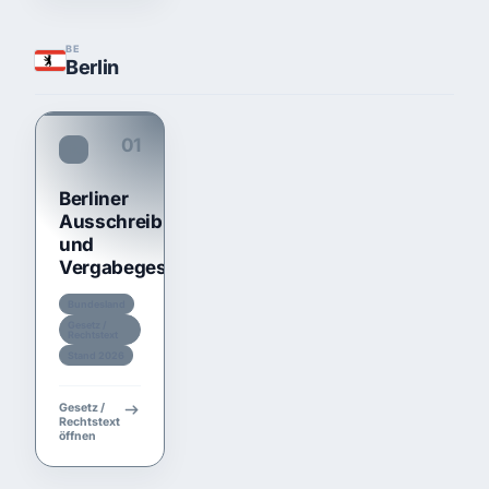
BE
Berlin
01
BerlAVG
Berliner
Ausschreibungs-
und
Vergabegesetz
Bundesland
Gesetz /
Rechtstext
Stand 2026
Gesetz /
Rechtstext
öffnen