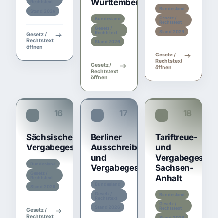
Württemberg
Rechtstext
Bundesland
Stand 2026
Gesetz /
Bundesland
Rechtstext
Gesetz /
Stand 2026
Rechtstext
Gesetz /
Rechtstext
Stand 2026
öffnen
Gesetz /
Rechtstext
Gesetz /
öffnen
Rechtstext
öffnen
16
17
18
TariftreueG SN
BerlAVG
TariftreueG ST
Sächsisches
Berliner
Tariftreue-
Vergabegesetz
Ausschreibungs-
und
und
Vergabegesetz
Bundesland
Vergabegesetz
Sachsen-
Gesetz /
Anhalt
Rechtstext
Bundesland
Stand 2026
Gesetz /
Bundesland
Rechtstext
Gesetz /
Stand 2026
Rechtstext
Gesetz /
Rechtstext
Stand 2026