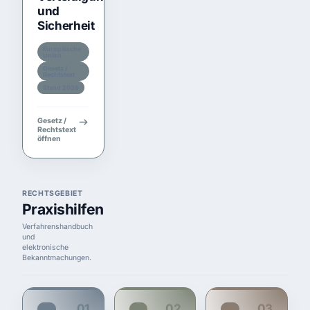
und
Sicherheit
Europäische
Union
Gesetz /
Rechtstext
Stand 2026
Gesetz /
Rechtstext
öffnen
RECHTSGEBIET
Praxishilfen
Verfahrenshandbuch
und
elektronische
Bekanntmachungen.
01
02
03