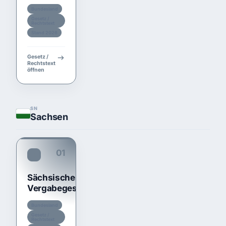
Bundesland
Gesetz /
Rechtstext
Stand 2026
Gesetz /
Rechtstext
öffnen
SN
Sachsen
01
TariftreueG SN
Sächsisches
Vergabegesetz
Bundesland
Gesetz /
Rechtstext