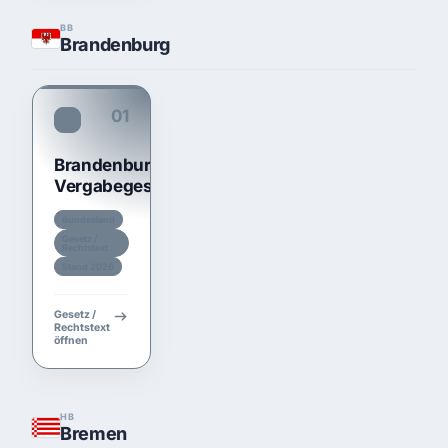
BB
Brandenburg
01
TariftreueG BB
Brandenburgisches
Vergabegesetz
Bundesland
Gesetz /
Rechtstext
Stand 2026
Gesetz /
Rechtstext
öffnen
HB
Bremen