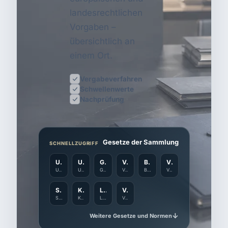
landesrechtlichen
Vorgaben –
übersichtlich an
einem Ort.
Vergabeverfahren
Schwellenwerte
Nachprüfung
Gesetze der Sammlung
SCHNELLZUGRIFF
UVgO
UVgO Entwurf 2026
GWB
VgV
BGB
VSVgV
Unterschwellenvergabeordnung
Unterschwellenvergabeordnung – BMWE-Entwurf 2026
Gesetz gegen Wettbewerbsbeschränkungen
Vergabeverordnung
Bürgerliches Gesetzbuch
Vergabeverordnung Verteidigung und Sicherheit
SektVO
KonzVgV
LkSG
VergStatVO
Sektorenverordnung
Konzessionsvergabeverordnung
Lieferkettensorgfaltspflichtengesetz
Vergabestatistikverordnung
↓
Weitere Gesetze und Normen