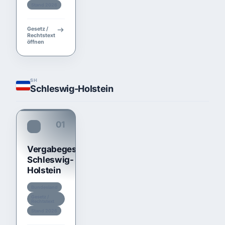
Stand 2026
Gesetz /
Rechtstext
öffnen
SH
Schleswig-Holstein
01
TariftreueG SH
Vergabegesetz
Schleswig-
Holstein
Bundesland
Gesetz /
Rechtstext
Stand 2026