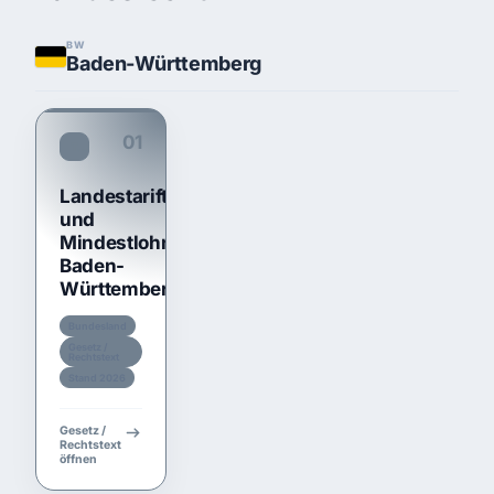
BW
Baden-Württemberg
01
TariftreueG BW
Landestariftreue-
und
Mindestlohngesetz
Baden-
Württemberg
Bundesland
Gesetz /
Rechtstext
Stand 2026
Gesetz /
Rechtstext
öffnen