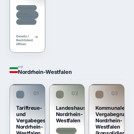
Bundesland
Gesetz /
Rechtstext
Stand 2026
Gesetz /
Rechtstext
öffnen
NW
Nordrhein-Westfalen
01
02
03
TariftreueG NW
LHO NRW
Kommunale Vergabegrundsätze NRW
Tariftreue-
Landeshaushaltsordnung
Kommunale
und
Nordrhein-
Vergabegrunds
Vergabegesetz
Westfalen
Nordrhein-
Nordrhein-
Westfalen
Bundesland
Westfalen
(konsolidierte