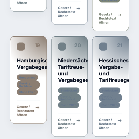
öffnen
Gesetz /
Rechtstext
Gesetz /
öffnen
Rechtstext
öffnen
19
20
21
TariftreueG HH
TariftreueG NI
TariftreueG HE
Hamburgisches
Niedersächsisches
Hessisches
Vergabegesetz
Tariftreue-
Vergabe-
und
und
Bundesland
Vergabegesetz
Tariftreuegeset
Gesetz /
Rechtstext
Bundesland
Bundesland
Stand 2026
Gesetz /
Gesetz /
Rechtstext
Rechtstext
Stand 2026
Stand 2026
Gesetz /
Rechtstext
öffnen
Gesetz /
Gesetz /
Rechtstext
Rechtstext
öffnen
öffnen