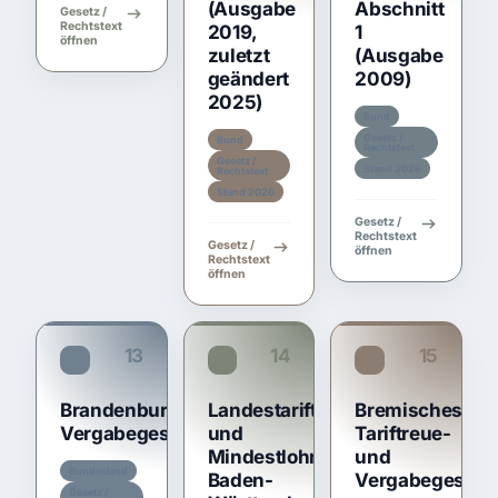
(Ausgabe
Abschnitt
Gesetz /
Rechtstext
2019,
1
öffnen
zuletzt
(Ausgabe
geändert
2009)
2025)
Bund
Gesetz /
Bund
Rechtstext
Gesetz /
Stand 2026
Rechtstext
Stand 2026
Gesetz /
Rechtstext
Gesetz /
öffnen
Rechtstext
öffnen
13
14
15
TariftreueG BB
TariftreueG BW
TariftreueG HB
Brandenburgisches
Landestariftreue-
Bremisches
Vergabegesetz
und
Tariftreue-
Mindestlohngesetz
und
Bundesland
Baden-
Vergabegesetz
Gesetz /