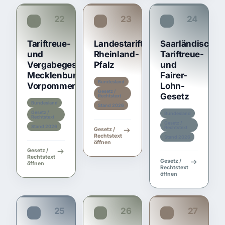
22
23
24
TariftreueG MV
TariftreueG RP
TariftreueG SL
Tariftreue-
Landestariftreuegesetz
Saarländisches
und
Rheinland-
Tariftreue-
Vergabegesetz
Pfalz
und
Mecklenburg-
Fairer-
Bundesland
Vorpommern
Lohn-
Gesetz /
Gesetz
Rechtstext
Bundesland
Stand 2026
Gesetz /
Bundesland
Rechtstext
Gesetz /
Stand 2026
Rechtstext
Gesetz /
Rechtstext
Stand 2026
öffnen
Gesetz /
Rechtstext
Gesetz /
öffnen
Rechtstext
öffnen
25
26
27
TariftreueG SH
TariftreueG TH
TariftreueG NW