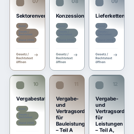
07
08
09
SektVO
KonzVgV
LkSG
Sektorenverordnung
Konzessionsvergabeverordnun
Lieferkettensor
Bund
Bund
Bund
Gesetz /
Gesetz /
Gesetz /
Rechtstext
Rechtstext
Rechtstext
Stand 2026
Stand 2026
Stand 2026
Gesetz /
Gesetz /
Gesetz /
Rechtstext
Rechtstext
Rechtstext
öffnen
öffnen
öffnen
10
11
12
VergStatVO
VOB/A
VOL/A
Vergabestatistikverordnung
Vergabe-
Vergabe-
und
und
Bund
Vertragsordnung
Vertragsordnu
Gesetz /
für
für
Rechtstext
Bauleistungen
Leistungen
Stand 2026
– Teil A
– Teil A,