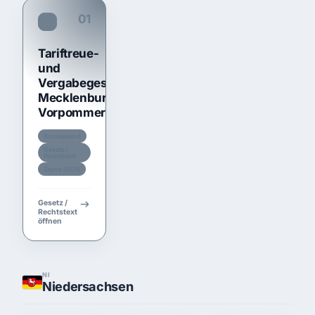
01
TariftreueG MV
Tariftreue-
und
Vergabegesetz
Mecklenburg-
Vorpommern
Bundesland
Gesetz /
Rechtstext
Stand 2026
Gesetz /
Rechtstext
öffnen
NI
Niedersachsen