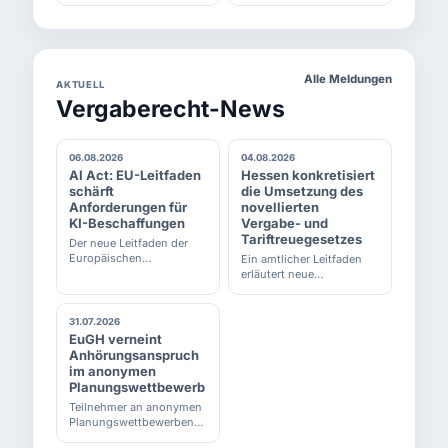
bezeichnet ein
Voraussetzungen eine
Kriterien...
sorgen für Transparenz,
weitgehend digitalisiertes
unmittelb...
Planbarkeit und fairen
Verfahrensmanagement
Wettbewerb. Sowohl
bei öffentlichen
öffentliche Auftraggeber
Ausschreibungen. Sie
als auch Biete...
umfasst dabei sämtliche
Alle Meldungen
AKTUELL
Verfahrensschritte von...
Vergaberecht-News
06.08.2026
04.08.2026
AI Act: EU-Leitfaden
Hessen konkretisiert
schärft
die Umsetzung des
Anforderungen für
novellierten
KI-Beschaffungen
Vergabe- und
Tariftreuegesetzes
Der neue Leitfaden der
Europäischen
Ein amtlicher Leitfaden
Kommission zeigt
erläutert neue
öffentlichen
Direktauftragsgrenzen,
Auftraggebern, wie
Tariftreuepflichten und
Transparenzpflichten für
Dokumentationsanforderungen
31.07.2026
KI-Systeme in
für hessische
EuGH verneint
Vergabeunterlagen und
Auftraggeber.
Anhörungsanspruch
Verträge einfließen
im anonymen
können.
Planungswettbewerb
Teilnehmer an anonymen
Planungswettbewerben
können vor der