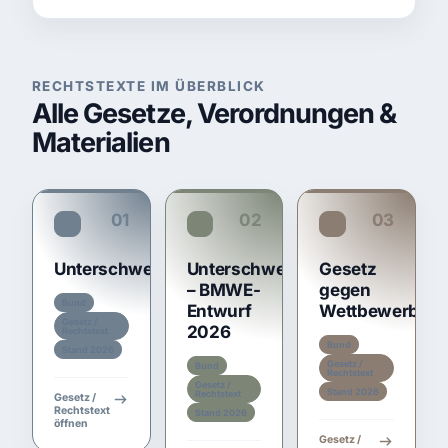
endgültigen Rangfolge
grundsätzlich keine
persönliche
Nachbesserungs- oder
Anhörungsrunde
verlangen.
RECHTSTEXTE IM ÜBERBLICK
Alle Gesetze, Verordnungen &
Materialien
01
02
03
UVgO
UVgO E-2026
GWB
Unterschwellenvergabeordnung
Unterschwellenvergabeordnun
Gesetz
– BMWE-
gegen
Bund
Entwurf
Wettbewerbsb
Gesetz /
2026
Rechtstext
Bund
Stand 2026
Gesetz /
Bund
Rechtstext
Gesetz /
Stand 2026
Rechtstext
Gesetz /
Rechtstext
Stand 2026
öffnen
Gesetz /