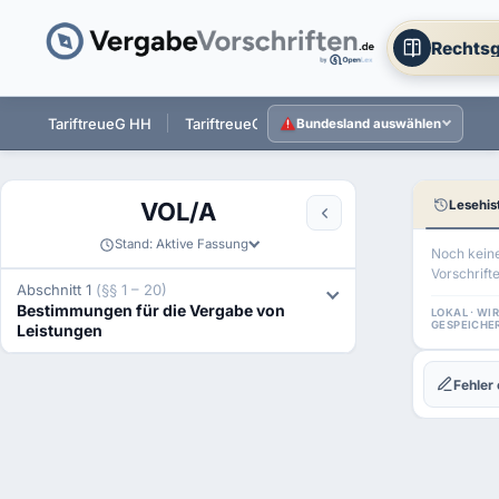
Rechtsg
 ST
TariftreueG HH
TariftreueG NI
TariftreueG HE
Tarift
Bundesland auswählen
Lesehis
VOL/A
RECHTSNO
Stand: Aktive Fassung
Merken
·
Noch kein
BUND
Vorschrift
(DEUTSCHL
Abschnitt 1
(§§ 1 – 20)
Verga
Bestimmungen für die Vergabe von
LOKAL · WI
GESPEICHE
Leistungen
und
Vertr
Fehler
für
Leist
V
–