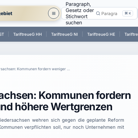
Paragraph,
Gesetz oder
ebiet
⌘ K
Stichwort
suchen
ST
TariftreueG HH
TariftreueG NI
TariftreueG HE
Tarift
Tariftreue in Niedersachsen: Kommunen fordern weniger Bürokratie und höhere Wertgrenzen
rsachsen: Kommunen fordern
und höhere Wertgrenzen
Niedersachsen wehren sich gegen die geplante Reform
 Kommunen verpflichten soll, nur noch Unternehmen mit