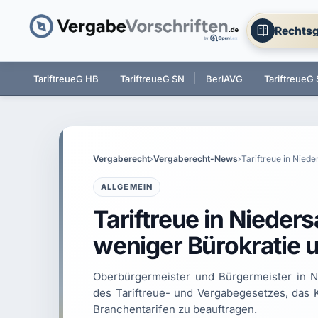
Rechtsg
 BW
TariftreueG HB
TariftreueG SN
BerlAVG
TariftreueG 
Vergaberecht
›
Vergaberecht-News
›
ALLGEMEIN
Tariftreue in Niede
weniger Bürokratie 
Oberbürgermeister und Bürgermeister in 
des Tariftreue- und Vergabegesetzes, das
Branchentarifen zu beauftragen.