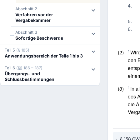
4.
Abschnitt 2
Verfahren vor der
5.
Vergabekammer
6.
Abschnitt 3
Sofortige Beschwerde
Teil 5
(§ 185)
1
(2)
Wird
Anwendungsbereich der Teile 1 bis 3
den B
entsp
Teil 6
(§§ 186 – 187)
Übergangs- und
einem
Schlussbestimmungen
1
(3)
In a
des A
die A
Verg
←
§ 158 GW