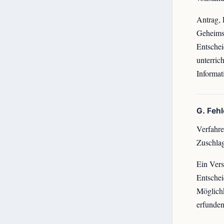
Antrag, 
Geheimsc
Entsche
unterric
Informat
G. Feh
Verfahre
Zuschlag
Ein Vers
Entschei
Möglichk
erfunde