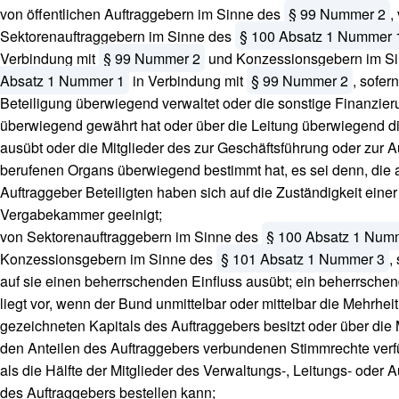
von öffentlichen Auftraggebern im Sinne des
§ 99 Nummer 2
,
Sektorenauftraggebern im Sinne des
§ 100 Absatz 1 Nummer 
Verbindung mit
§ 99 Nummer 2
und Konzessionsgebern im S
Absatz 1 Nummer 1
in Verbindung mit
§ 99 Nummer 2
, sofer
Beteiligung überwiegend verwaltet oder die sonstige Finanzie
überwiegend gewährt hat oder über die Leitung überwiegend di
ausübt oder die Mitglieder des zur Geschäftsführung oder zur A
berufenen Organs überwiegend bestimmt hat, es sei denn, die
Auftraggeber Beteiligten haben sich auf die Zuständigkeit eine
Vergabekammer geeinigt;
von Sektorenauftraggebern im Sinne des
§ 100 Absatz 1 Num
Konzessionsgebern im Sinne des
§ 101 Absatz 1 Nummer 3
,
auf sie einen beherrschenden Einfluss ausübt; ein beherrschen
liegt vor, wenn der Bund unmittelbar oder mittelbar die Mehrhei
gezeichneten Kapitals des Auftraggebers besitzt oder über die 
den Anteilen des Auftraggebers verbundenen Stimmrechte verf
als die Hälfte der Mitglieder des Verwaltungs-, Leitungs- oder 
des Auftraggebers bestellen kann;