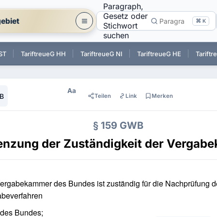
Paragraph,
Gesetz oder
ebiet
⌘ K
Stichwort
suchen
ST
TariftreueG HH
TariftreueG NI
TariftreueG HE
Tarift
Aa
B
Teilen
Link
Merken
§ 159 GWB
enzung der Zuständigkeit der Vergab
ergabekammer des Bundes ist zuständig für die Nachprüfung d
abeverfahren
des Bundes;