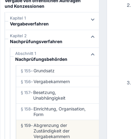
Vergabe von öffentlichen Aufträgen
2.
und Konzessionen
Kapitel 1
Vergabeverfahren
Kapitel 2
Nachprüfungsverfahren
Abschnitt 1
Nachprüfungsbehörden
Grundsatz
§ 155
–
3.
Vergabekammern
§ 156
–
Besetzung,
§ 157
–
Unabhängigkeit
Einrichtung, Organisation,
§ 158
–
Form
Abgrenzung der
§ 159
–
Zuständigkeit der
Vergabekammern