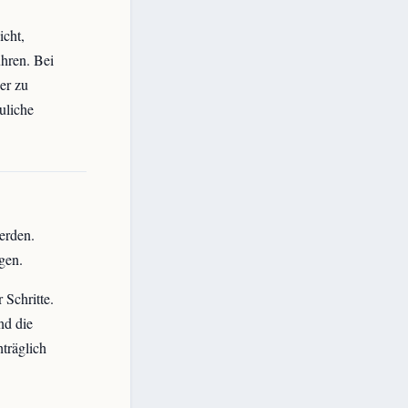
icht,
ühren. Bei
er zu
uliche
erden.
gen.
 Schritte.
nd die
träglich