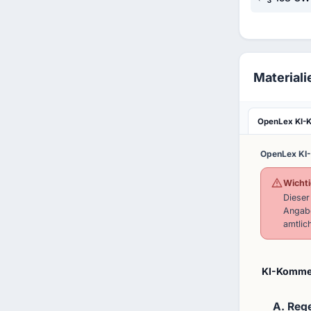
Material
OpenLex KI-
OpenLex KI
Wichti
Dieser
Angabe
amtlic
KI-Kommen
A. Reg