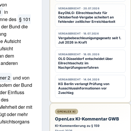
 von
VERGABERECHT · 20.07.2026
1
in
BayObLG: Eilrechtsschutz für
Oktoberfest-Vergabe scheitert an
inne des
§ 101
fehlender zeitlicher Erreichbarkeit
n der Bund die
rung
VERGABERECHT · 18.07.2026
Vergabebeschleunigungsgesetz seit 1.
e Aufsicht
Juli 2026 in Kraft
ufsicht
 an dem
VERGABERECHT · 18.05.2026
OLG Düsseldorf entscheidet über
r anderen
Eilrechtsschutz im
Nachprüfungsverfahren
mer 2
und von
VERGABERECHT · 14.04.2026
 sofern der Bund
KG Berlin verlangt Prüfung von
Ausschlussinformationen vor
der Einfluss
Zuschlag
t des
Mehrheit der mit
OPENLEX KI
ügt oder mehr
OpenLex KI-Kommentar GWB
Aufsichtsorgans
KI-Kommentierung zu § 159
Stand: 2026