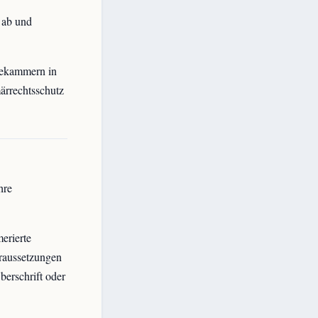
 ab und
bekammern in
ärrechtsschutz
hre
erierte
raussetzungen
berschrift oder