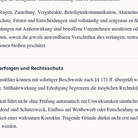
Rügen, Zustellung, Vergabeakte, Beteiligtenkommunikation, Akteneins
hutz, Fristen und Entscheidungen sind vollständig und zeitgenau zu f
idungen mit Außenwirkung sind betroffene Unternehmen anzuhören od
hten, soweit die jeweils anwendbaren Vorschriften dies verlangen; vertra
ionen bleiben geschützt.
lerfolgen und Rechtsschutz
nsfehler können mit sofortiger Beschwerde nach §§ 171 ff. überprüft w
, Stillhaltewirkung und Erledigung begrenzen die möglichen Rechtsfol
toß führt nicht ohne Prüfung automatisch zur Unwirksamkeit sämtlicher
dend sind Schutzzweck, Einfluss auf Wettbewerb oder Entscheidung u
eit einer wirksamen Korrektur. Tragende Gründe dürfen nicht erst nach
n werden.