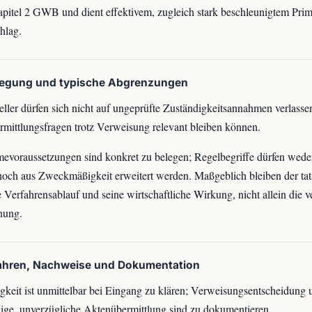
apitel 2 GWB und dient effektivem, zugleich stark beschleunigtem Prim
hlag.
legung und typische Abgrenzungen
eller dürfen sich nicht auf ungeprüfte Zuständigkeitsannahmen verlassen
mittlungsfragen trotz Verweisung relevant bleiben können.
voraussetzungen sind konkret zu belegen; Regelbegriffe dürfen wede
noch aus Zweckmäßigkeit erweitert werden. Maßgeblich bleiben der tat
 Verfahrensablauf und seine wirtschaftliche Wirkung, nicht allein die 
nung.
fahren, Nachweise und Dokumentation
gkeit ist unmittelbar bei Eingang zu klären; Verweisungsentscheidung 
dige, unverzügliche Aktenübermittlung sind zu dokumentieren.