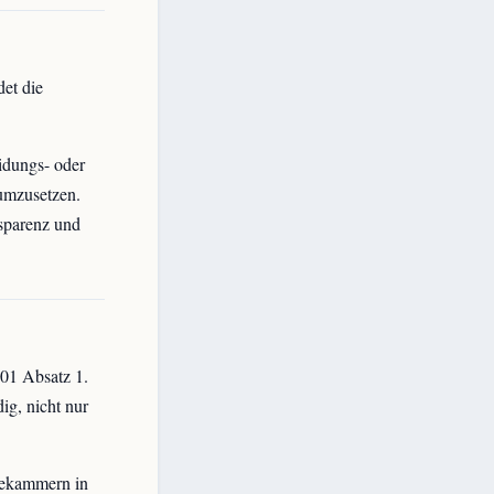
et die
idungs- oder
 umzusetzen.
nsparenz und
101 Absatz 1.
ig, nicht nur
bekammern in