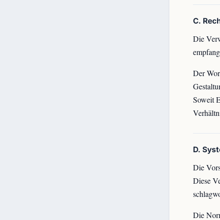
C. Rec
Die Verw
empfange
Der Wort
Gestaltu
Soweit E
Verhältn
D. Sys
Die Vors
Diese Ve
schlagwo
Die Norm