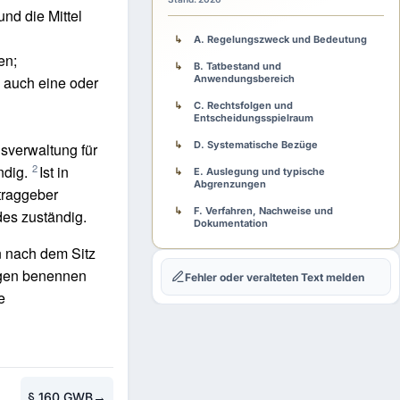
und die Mittel
A. Regelungszweck und Bedeutung
en;
B. Tatbestand und
 auch eine oder
Anwendungsbereich
C. Rechtsfolgen und
Entscheidungsspielraum
D. Systematische Bezüge
sverwaltung für
2
ndig.
Ist in
E. Auslegung und typische
Abgrenzungen
traggeber
F. Verfahren, Nachweise und
es zuständig.
Dokumentation
n nach dem Sitz
G. Fehlerfolgen und Rechtsschutz
ngen benennen
Fehler oder veralteten Text melden
H. Praxisschema
e
→
§ 160 GWB