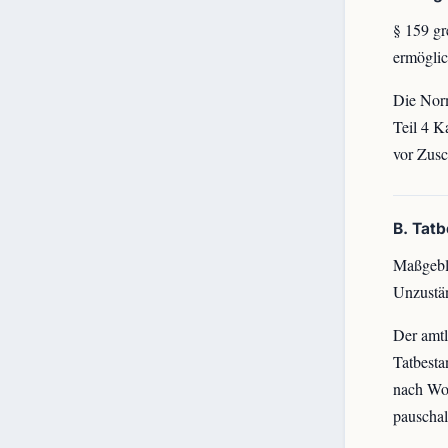
§ 159 gr
ermöglic
Die Norm
Teil 4 K
vor Zusc
B. Tat
Maßgebli
Unzustän
Der amtl
Tatbesta
nach Wor
pauschal