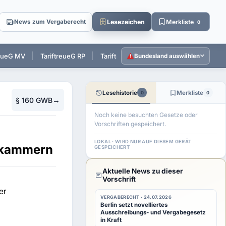
Lesezeichen
Merkliste
News zum Vergaberecht
0
reueG MV
TariftreueG RP
TariftreueG SL
TariftreueG SH
T
Bundesland auswählen
Lesehistorie
Merkliste
0
0
→
§ 160 GWB
Noch keine besuchten Gesetze oder
Vorschriften gespeichert.
LOKAL · WIRD NUR AUF DIESEM GERÄT
ekammern
GESPEICHERT
Aktuelle News zu dieser
Vorschrift
er
VERGABERECHT · 24.07.2026
Berlin setzt novelliertes
Ausschreibungs- und Vergabegesetz
in Kraft