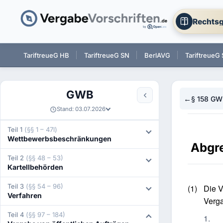
Rechtsg
 BW
TariftreueG HB
TariftreueG SN
BerlAVG
TariftreueG 
GWB
←
§ 158 GW
Stand: 03.07.2026
Teil 1
(§§ 1 – 47l)
Wettbewerbsbeschränkungen
Abgr
Teil 2
(§§ 48 – 53)
Kartellbehörden
Teil 3
(§§ 54 – 96)
(1)
Die V
Verfahren
Verg
Teil 4
(§§ 97 – 184)
1.