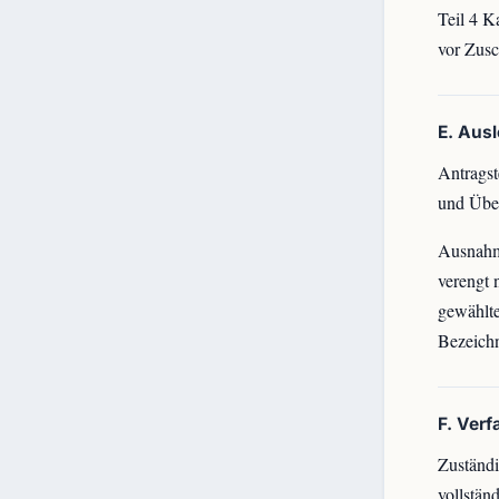
Teil 4 K
vor Zusc
E. Aus
Antragst
und Über
Ausnahme
verengt 
gewählte
Bezeich
F. Ver
Zuständi
vollstän