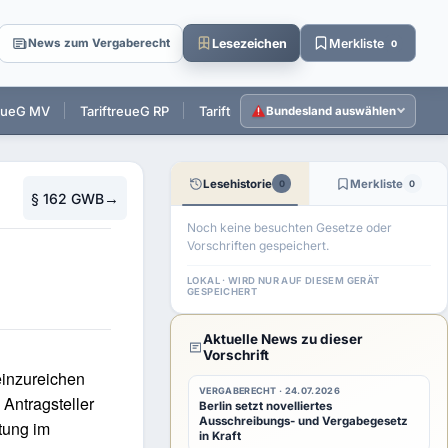
Lesezeichen
Merkliste
News zum Vergaberecht
0
reueG MV
TariftreueG RP
TariftreueG SL
TariftreueG SH
T
Bundesland auswählen
Lesehistorie
Merkliste
0
0
→
§ 162 GWB
Noch keine besuchten Gesetze oder
Vorschriften gespeichert.
LOKAL · WIRD NUR AUF DIESEM GERÄT
GESPEICHERT
Aktuelle News zu dieser
Vorschrift
einzureichen
VERGABERECHT · 24.07.2026
 Antragsteller
Berlin setzt novelliertes
Ausschreibungs- und Vergabegesetz
tung im
in Kraft