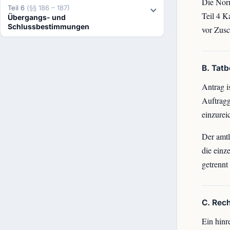
Die Norm
Teil 6
(§§ 186 – 187)
Teil 4 K
Übergangs- und
Schlussbestimmungen
vor Zusc
B. Tat
Antrag i
Auftragg
einzurei
Der amtl
die einz
getrennt
C. Rec
Ein hinr