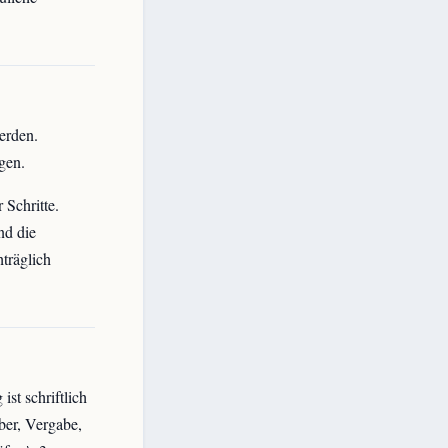
erden.
gen.
 Schritte.
nd die
träglich
st schriftlich
ber, Vergabe,