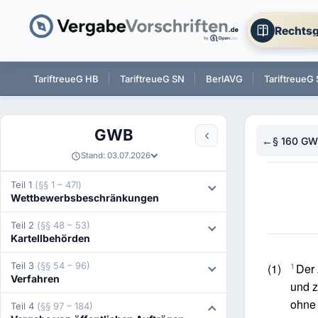
Rechtsg
 BW
TariftreueG HB
TariftreueG SN
BerlAVG
TariftreueG 
GWB
←
§ 160 G
Stand: 03.07.2026
Teil 1
(§§ 1 – 47l)
Wettbewerbsbeschränkungen
Teil 2
(§§ 48 – 53)
Kartellbehörden
1
Teil 3
(§§ 54 – 96)
(1)
Der 
Verfahren
und 
ohne 
Teil 4
(§§ 97 – 184)