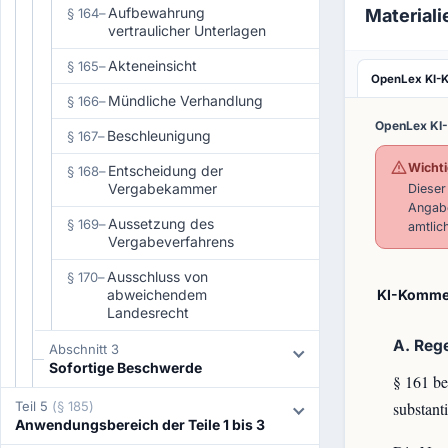
Aufbewahrung
Materiali
§ 164
–
vertraulicher Unterlagen
Akteneinsicht
§ 165
–
OpenLex KI-
Mündliche Verhandlung
§ 166
–
OpenLex KI
Beschleunigung
§ 167
–
Wichti
Entscheidung der
§ 168
–
Vergabekammer
Dieser
Angabe
Aussetzung des
§ 169
–
amtlic
Vergabeverfahrens
Ausschluss von
§ 170
–
abweichendem
KI-Kommen
Landesrecht
A. Reg
Abschnitt 3
Sofortige Beschwerde
§ 161 be
Teil 5
(§ 185)
substant
Anwendungsbereich der Teile 1 bis 3