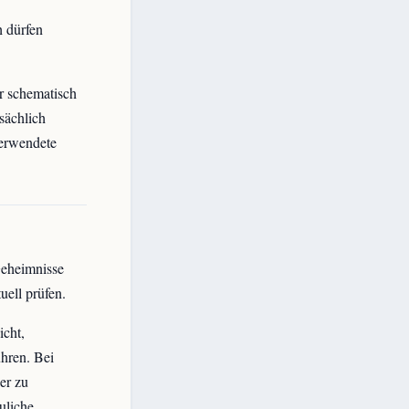
h dürfen
r schematisch
sächlich
verwendete
Geheimnisse
uell prüfen.
icht,
ühren. Bei
er zu
uliche