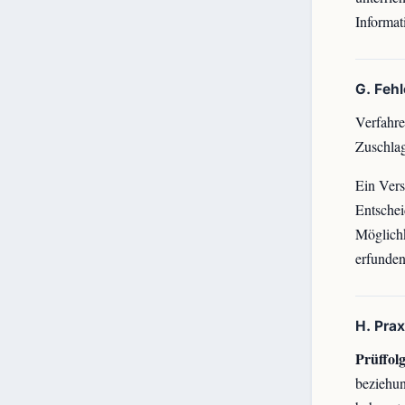
Informat
G. Feh
Verfahre
Zuschlag
Ein Vers
Entschei
Möglichk
erfunde
H. Pra
Prüffolg
beziehun