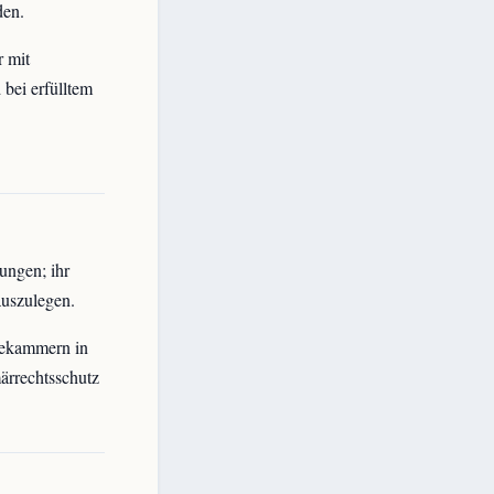
den.
r mit
bei erfülltem
ungen; ihr
auszulegen.
bekammern in
ärrechtsschutz