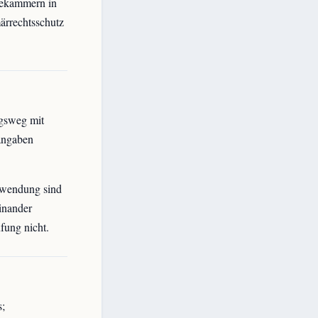
bekammern in
ärrechtsschutz
ngsweg mit
angaben
nwendung sind
inander
fung nicht.
s;