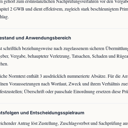
 gehört zum erstinstanzlichen Nachprüfungsverfahren vor den Verga
apitel 2 GWB und dient effektivem, zugleich stark beschleunigtem Prim
hlag.
bestand und Anwendungsbereich
st schriftlich beziehungsweise nach zugelassenem sicheren Übermittlu
eber, Vergabe, behaupteter Verletzung, Tatsachen, Schaden und Rüge
chen.
iche Normtext enthält 3 ausdrücklich nummerierte Absätze. Für die A
elnen Voraussetzungen nach Wortlaut, Zweck und ihrem Verhältnis zue
 festzustellen; Überschrift oder pauschale Einordnung ersetzen diese Prü
htsfolgen und Entscheidungsspielraum
eichender Antrag löst Zustellung, Zuschlagsverbot und Sachprüfung au