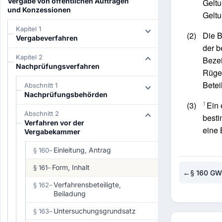
Vergabe von öffentlichen Aufträgen
Geltu
und Konzessionen
Geltu
Kapitel 1
(2)
Die 
Vergabeverfahren
der b
Kapitel 2
Bezei
Nachprüfungsverfahren
Rüge 
Betei
Abschnitt 1
Nachprüfungsbehörden
1
(3)
Ein 
Abschnitt 2
besti
Verfahren vor der
eine 
Vergabekammer
Einleitung, Antrag
§ 160
–
Form, Inhalt
§ 161
–
←
§ 160 G
Verfahrensbeteiligte,
§ 162
–
Beiladung
Untersuchungsgrundsatz
§ 163
–