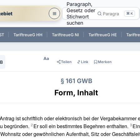
Paragraph,
Gesetz oder
ebiet
⌘ K
Stichwort
suchen
ST
TariftreueG HH
TariftreueG NI
TariftreueG HE
Tarift
Aa
WB
Teilen
Link
Merken
§ 161 GWB
Form, Inhalt
Antrag ist schriftlich oder elektronisch bei der Vergabekammer 
2
3
zu begründen.
Er soll ein bestimmtes Begehren enthalten.
Ein
Wohnsitz oder gewöhnlichen Aufenthalt, Sitz oder Geschäftslei