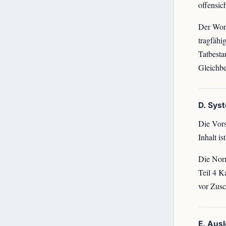
offensic
Der Wort
tragfähi
Tatbesta
Gleichbe
D. Sys
Die Vors
Inhalt i
Die Norm
Teil 4 K
vor Zusc
E. Aus