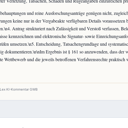
ter Verletzung, Tatsachen, Schaden und Rügeangaben einzureichen prü
behauptungen und reine Ausforschungsanträge genügen nicht, zugleic
ungen keine nur in der Vergabeakte verfügbaren Details voraussetzen 
n.\n4. Antrag strukturiert nach Zulässigkeit und Verstoß verfassen, Bel
sse kennzeichnen und elektronische Signatur- sowie Einreichungsanf
prüfen umsetzen.\n5. Entscheidung, Tatsachengrundlage und systemati
dig dokumentieren.\n\nIm Ergebnis ist § 161 so anzuwenden, dass der 
te Wettbewerb und die jeweils betroffenen Verfahrensrechte praktisch
nLex KI-Kommentar GWB