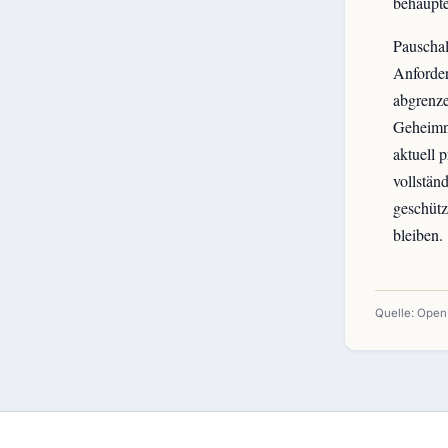
behaupte
Pauschal
Anforder
abgrenze
Geheimni
aktuell 
vollstän
geschütz
bleiben.
Quelle: Ope