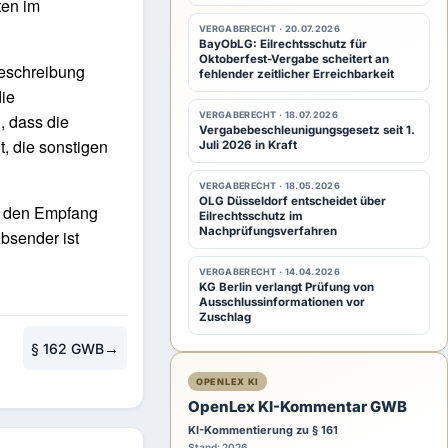
ten im
VERGABERECHT · 20.07.2026
BayObLG: Eilrechtsschutz für
Oktoberfest-Vergabe scheitert an
eschreibung
fehlender zeitlicher Erreichbarkeit
die
VERGABERECHT · 18.07.2026
, dass die
Vergabebeschleunigungsgesetz seit 1.
t, die sonstigen
Juli 2026 in Kraft
VERGABERECHT · 18.05.2026
OLG Düsseldorf entscheidet über
ür den Empfang
Eilrechtsschutz im
Nachprüfungsverfahren
sender ist
VERGABERECHT · 14.04.2026
KG Berlin verlangt Prüfung von
Ausschlussinformationen vor
Zuschlag
→
§ 162 GWB
OPENLEX KI
OpenLex KI-Kommentar GWB
KI-Kommentierung zu § 161
Stand: 2026