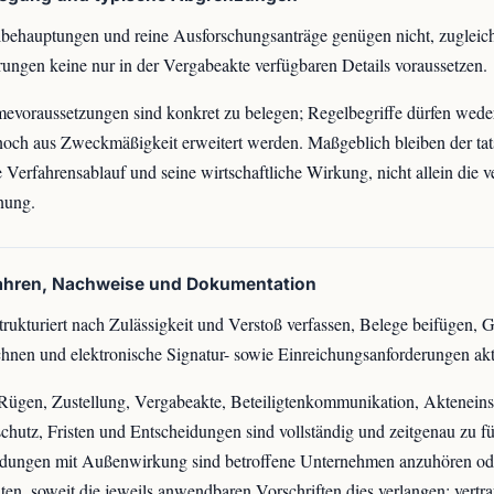
behauptungen und reine Ausforschungsanträge genügen nicht, zugleic
ungen keine nur in der Vergabeakte verfügbaren Details voraussetzen.
voraussetzungen sind konkret zu belegen; Regelbegriffe dürfen wede
noch aus Zweckmäßigkeit erweitert werden. Maßgeblich bleiben der tat
 Verfahrensablauf und seine wirtschaftliche Wirkung, nicht allein die 
nung.
fahren, Nachweise und Dokumentation
trukturiert nach Zulässigkeit und Verstoß verfassen, Belege beifügen, 
hnen und elektronische Signatur- sowie Einreichungsanforderungen akt
Rügen, Zustellung, Vergabeakte, Beteiligtenkommunikation, Akteneins
hutz, Fristen und Entscheidungen sind vollständig und zeitgenau zu f
idungen mit Außenwirkung sind betroffene Unternehmen anzuhören od
hten, soweit die jeweils anwendbaren Vorschriften dies verlangen; vertra