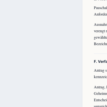
Pauschal
Anforder
Ausnahme
verengt 
gewählte
Bezeich
F. Ver
Antrag s
kennzeic
Antrag, 
Geheimsc
Entsche
unterric