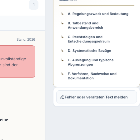
1
A. Regelungszweck und Bedeutung
B. Tatbestand und
Anwendungsbereich
C. Rechtsfolgen und
Stand: 2026
Entscheidungsspielraum
D. Systematische Bezüge
unvollständige
E. Auslegung und typische
Abgrenzungen
h sind der
F. Verfahren, Nachweise und
Dokumentation
G. Fehlerfolgen und Rechtsschutz
Fehler oder veralteten Text melden
H. Praxisschema
eine