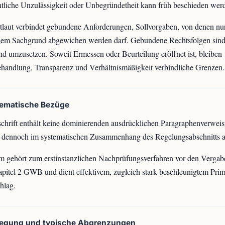
htliche Unzulässigkeit oder Unbegründetheit kann früh beschieden wer
laut verbindet gebundene Anforderungen, Sollvorgaben, von denen nu
gem Sachgrund abgewichen werden darf. Gebundene Rechtsfolgen sind 
nd umzusetzen. Soweit Ermessen oder Beurteilung eröffnet ist, bleiben
handlung, Transparenz und Verhältnismäßigkeit verbindliche Grenzen.
tematische Bezüge
chrift enthält keine dominierenden ausdrücklichen Paragraphenverweis
st dennoch im systematischen Zusammenhang des Regelungsabschnitts 
 gehört zum erstinstanzlichen Nachprüfungsverfahren vor den Verga
apitel 2 GWB und dient effektivem, zugleich stark beschleunigtem Prim
hlag.
legung und typische Abgrenzungen