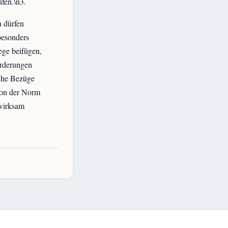
fen.\n3.
h dürfen
besonders
ege beifügen,
orderungen
sche Bezüge
von der Norm
 wirksam