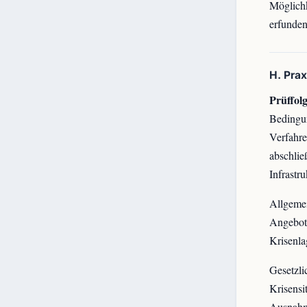
Möglichk
erfunde
H. Pra
Prüffolg
Bedingun
Verfahre
abschlie
Infrastr
Allgemei
Angebot,
Krisenla
Gesetzli
Krisensi
Ausnahme