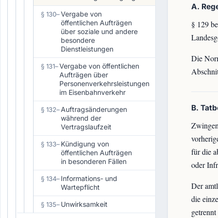
A. Reg
Vergabe von
§ 130
–
öffentlichen Aufträgen
§ 129 b
über soziale und andere
Landesge
besondere
Dienstleistungen
Die Norm
Vergabe von öffentlichen
§ 131
–
Abschnit
Aufträgen über
Personenverkehrsleistungen
im Eisenbahnverkehr
B. Tat
Auftragsänderungen
§ 132
–
während der
Zwingend
Vertragslaufzeit
vorherig
Kündigung von
§ 133
–
für die 
öffentlichen Aufträgen
in besonderen Fällen
oder Inf
Informations- und
§ 134
–
Der amtl
Wartepflicht
die einz
Unwirksamkeit
§ 135
–
getrennt