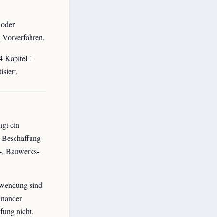
 oder
 Vorverfahren.
4 Kapitel 1
siert.
gt ein
e Beschaffung
s-, Bauwerks-
nwendung sind
inander
fung nicht.