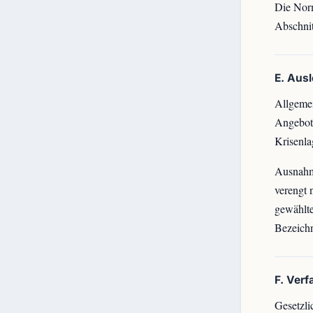
Die Norm
Abschnit
E. Aus
Allgemei
Angebot,
Krisenla
Ausnahme
verengt 
gewählte
Bezeich
F. Ver
Gesetzli