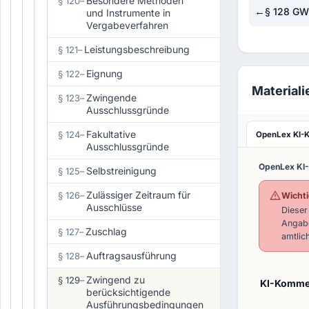
Besondere Methoden
§ 120
–
←
§ 128 G
und Instrumente in
Vergabeverfahren
Leistungsbeschreibung
§ 121
–
Eignung
§ 122
–
Material
Zwingende
§ 123
–
Ausschlussgründe
Fakultative
§ 124
–
OpenLex KI-
Ausschlussgründe
OpenLex KI
Selbstreinigung
§ 125
–
Zulässiger Zeitraum für
§ 126
–
Wichti
Ausschlüsse
Dieser
Angabe
Zuschlag
§ 127
–
amtlic
Auftragsausführung
§ 128
–
Zwingend zu
§ 129
–
KI-Kommen
berücksichtigende
Ausführungsbedingungen