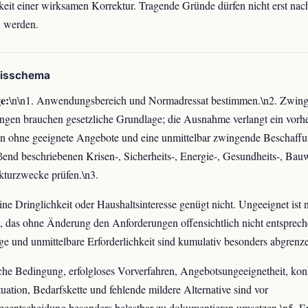
eit einer wirksamen Korrektur. Tragende Gründe dürfen nicht erst nach
n werden.
xisschema
e:
\n\n1. Anwendungsbereich und Normadressat bestimmen.\n2. Zwin
gen brauchen gesetzliche Grundlage; die Ausnahme verlangt ein vorhe
n ohne geeignete Angebote und eine unmittelbar zwingende Beschaffun
ßend beschriebenen Krisen-, Sicherheits-, Energie-, Gesundheits-, Bau
ukturzwecke prüfen.\n3.
ne Dringlichkeit oder Haushaltsinteresse genügt nicht. Ungeeignet ist n
 das ohne Änderung den Anforderungen offensichtlich nicht entsprech
ge und unmittelbare Erforderlichkeit sind kumulativ besonders abgrenze
che Bedingung, erfolgloses Vorverfahren, Angebotsungeeignetheit, kon
tuation, Bedarfskette und fehlende mildere Alternative sind vor
entscheidung besonders belastbar zu dokumentieren umsetzen.\n5. E