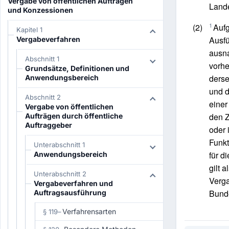
Vergabe von öffentlichen Aufträgen
Lande
und Konzessionen
1
(2)
Auf
Kapitel 1
Ausf
Vergabeverfahren
ausna
Abschnitt 1
vorhe
Grundsätze, Definitionen und
ders
Anwendungsbereich
und d
Abschnitt 2
einer
Vergabe von öffentlichen
den Z
Aufträgen durch öffentliche
Auftraggeber
oder 
Funkt
Unterabschnitt 1
für d
Anwendungsbereich
gilt 
Unterabschnitt 2
Verga
Vergabeverfahren und
Bunde
Auftragsausführung
Verfahrensarten
§ 119
–