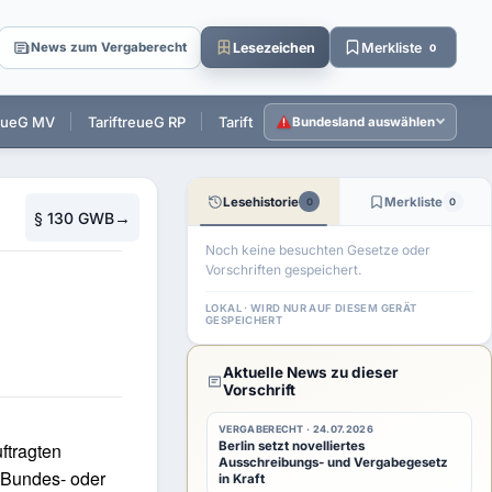
Lesezeichen
Merkliste
News zum Vergaberecht
0
reueG MV
TariftreueG RP
TariftreueG SL
TariftreueG SH
T
Bundesland auswählen
Lesehistorie
Merkliste
0
0
→
§ 130 GWB
Noch keine besuchten Gesetze oder
Vorschriften gespeichert.
LOKAL · WIRD NUR AUF DIESEM GERÄT
GESPEICHERT
Aktuelle News zu dieser
Vorschrift
VERGABERECHT · 24.07.2026
ftragten
Berlin setzt novelliertes
Ausschreibungs- und Vergabegesetz
 Bundes- oder
in Kraft