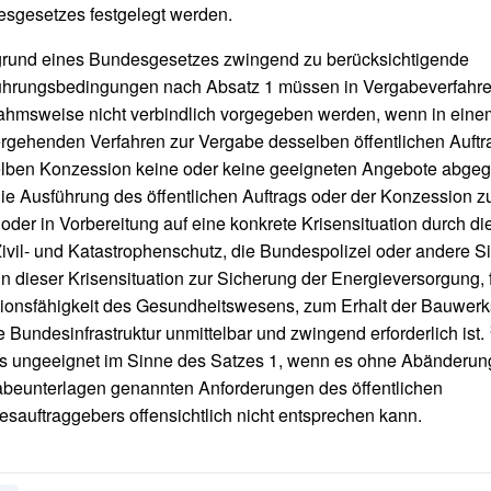
sgesetzes festgelegt werden.
grund eines Bundesgesetzes zwingend zu berücksichtigende
ührungsbedingungen nach Absatz 1 müssen in Vergabeverfahr
hmsweise nicht verbindlich vorgegeben werden, wenn in eine
rgehenden Verfahren zur Vergabe desselben öffentlichen Auftr
elben Konzession keine oder keine geeigneten Angebote abge
ie Ausführung des öffentlichen Auftrags oder der Konzession z
 oder in Vorbereitung auf eine konkrete Krisensituation durch d
ivil- und Katastrophenschutz, die Bundespolizei oder andere Si
in dieser Krisensituation zur Sicherung der Energieversorgung, f
ionsfähigkeit des Gesundheitswesens, zum Erhalt der Bauwerks
ie Bundesinfrastruktur unmittelbar und zwingend erforderlich ist.
als ungeeignet im Sinne des Satzes 1, wenn es ohne Abänderun
beunterlagen genannten Anforderungen des öffentlichen
sauftraggebers offensichtlich nicht entsprechen kann.