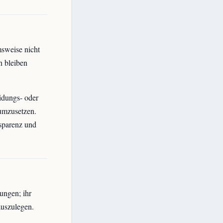
sweise nicht
n bleiben
idungs- oder
 umzusetzen.
nsparenz und
ungen; ihr
auszulegen.