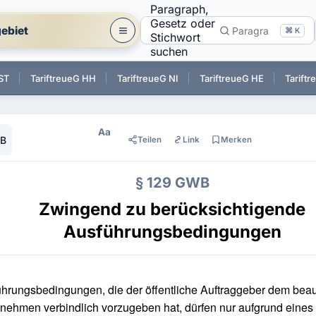
Paragraph,
Gesetz oder
ebiet
⌘ K
Stichwort
suchen
ST
TariftreueG HH
TariftreueG NI
TariftreueG HE
Tarift
Aa
WB
Teilen
Link
Merken
§ 129 GWB
Zwingend zu berücksichtigende
Ausführungsbedingungen
hrungsbedingungen, die der öffentliche Auftraggeber dem beau
nehmen verbindlich vorzugeben hat, dürfen nur aufgrund eines