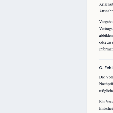
Krisensi
Ausnahm
Vergabe
Vertrags
abbilde
oder zu 
Informat
G. Feh
Die Vors
Nachprüf
mögliche
Ein Vers
Entschei