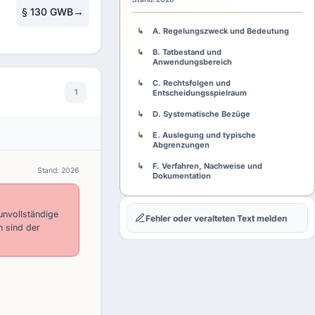
→
§ 130 GWB
A. Regelungszweck und Bedeutung
B. Tatbestand und
Anwendungsbereich
C. Rechtsfolgen und
1
Entscheidungsspielraum
D. Systematische Bezüge
E. Auslegung und typische
Abgrenzungen
F. Verfahren, Nachweise und
Stand: 2026
Dokumentation
G. Fehlerfolgen und Rechtsschutz
unvollständige
Fehler oder veralteten Text melden
H. Praxisschema
h sind der