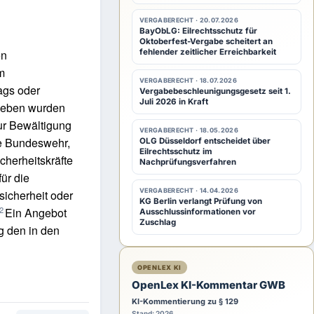
VERGABERECHT · 20.07.2026
BayObLG: Eilrechtsschutz für
Oktoberfest-Vergabe scheitert an
en
fehlender zeitlicher Erreichbarkeit
m
VERGABERECHT · 18.07.2026
ags oder
Vergabebeschleunigungsgesetz seit 1.
Juli 2026 in Kraft
geben wurden
ur Bewältigung
VERGABERECHT · 18.05.2026
ie Bundeswehr,
OLG Düsseldorf entscheidet über
Eilrechtsschutz im
cherheitskräfte
Nachprüfungsverfahren
ür die
VERGABERECHT · 14.04.2026
icherheit oder
KG Berlin verlangt Prüfung von
2
Ein Angebot
Ausschlussinformationen vor
Zuschlag
g den in den
OPENLEX KI
OpenLex KI-Kommentar GWB
KI-Kommentierung zu § 129
Stand: 2026