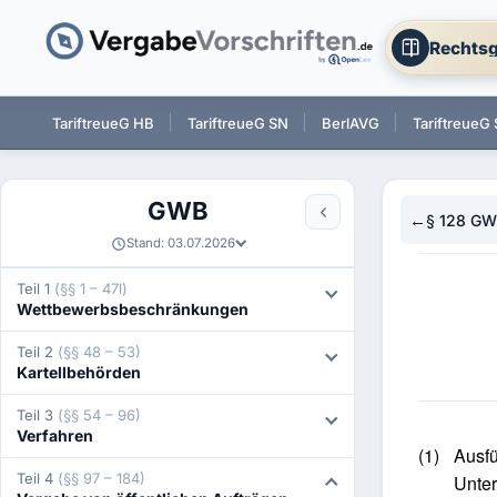
Rechtsg
 BW
TariftreueG HB
TariftreueG SN
BerlAVG
TariftreueG 
GWB
←
§ 128 G
Stand: 03.07.2026
Teil 1
(§§ 1 – 47l)
Wettbewerbsbeschränkungen
Teil 2
(§§ 48 – 53)
Kartellbehörden
Teil 3
(§§ 54 – 96)
Verfahren
(1)
Ausfü
Teil 4
(§§ 97 – 184)
Unter