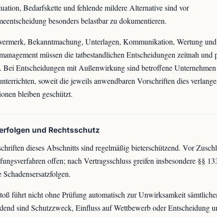
tuation, Bedarfskette und fehlende mildere Alternative sind vor
eentscheidung besonders belastbar zu dokumentieren.
vermerk, Bekanntmachung, Unterlagen, Kommunikation, Wertung und
management müssen die tatbestandlichen Entscheidungen zeitnah und p
n. Bei Entscheidungen mit Außenwirkung sind betroffene Unternehmen
unterrichten, soweit die jeweils anwendbaren Vorschriften dies verlangen
ionen bleiben geschützt.
lerfolgen und Rechtsschutz
chriften dieses Abschnitts sind regelmäßig bieterschützend. Vor Zuschl
ungsverfahren offen; nach Vertragsschluss greifen insbesondere §§ 13
 Schadensersatzfolgen.
toß führt nicht ohne Prüfung automatisch zur Unwirksamkeit sämtlicher
dend sind Schutzzweck, Einfluss auf Wettbewerb oder Entscheidung u