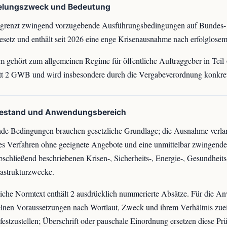
elungszweck und Bedeutung
egrenzt zwingend vorzugebende Ausführungsbedingungen auf Bundes-
setz und enthält seit 2026 eine enge Krisenausnahme nach erfolglosem
 gehört zum allgemeinen Regime für öffentliche Auftraggeber in Teil 
t 2 GWB und wird insbesondere durch die Vergabeverordnung konkreti
bestand und Anwendungsbereich
e Bedingungen brauchen gesetzliche Grundlage; die Ausnahme verlan
es Verfahren ohne geeignete Angebote und eine unmittelbar zwingend
abschließend beschriebenen Krisen-, Sicherheits-, Energie-, Gesundheit
rastrukturzwecke.
iche Normtext enthält 2 ausdrücklich nummerierte Absätze. Für die A
elnen Voraussetzungen nach Wortlaut, Zweck und ihrem Verhältnis zue
 festzustellen; Überschrift oder pauschale Einordnung ersetzen diese Prü