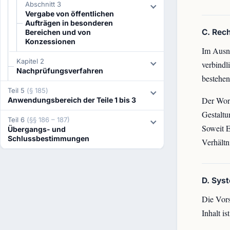
Abschnitt 3
Vergabe von öffentlichen
Aufträgen in besonderen
C. Rec
Bereichen und von
Konzessionen
Im Ausn
Kapitel 2
verbindl
Nachprüfungsverfahren
bestehen
Teil 5
(§ 185)
Der Wort
Anwendungsbereich der Teile 1 bis 3
Gestaltu
Teil 6
(§§ 186 – 187)
Soweit E
Übergangs- und
Schlussbestimmungen
Verhältn
D. Sys
Die Vors
Inhalt i