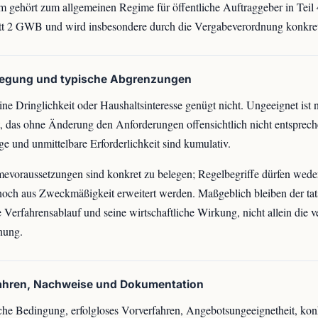
 gehört zum allgemeinen Regime für öffentliche Auftraggeber in Teil 
t 2 GWB und wird insbesondere durch die Vergabeverordnung konkreti
legung und typische Abgrenzungen
ne Dringlichkeit oder Haushaltsinteresse genügt nicht. Ungeeignet ist n
 das ohne Änderung den Anforderungen offensichtlich nicht entsprech
ge und unmittelbare Erforderlichkeit sind kumulativ.
voraussetzungen sind konkret zu belegen; Regelbegriffe dürfen wede
noch aus Zweckmäßigkeit erweitert werden. Maßgeblich bleiben der tat
 Verfahrensablauf und seine wirtschaftliche Wirkung, nicht allein die 
nung.
fahren, Nachweise und Dokumentation
che Bedingung, erfolgloses Vorverfahren, Angebotsungeeignetheit, kon