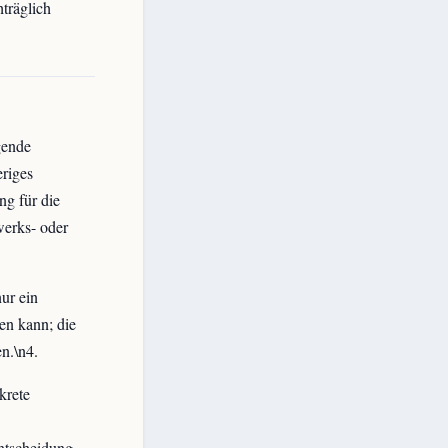
träglich
gende
riges
g für die
werks- oder
ur ein
en kann; die
n.\n4.
krete
ntscheidung,