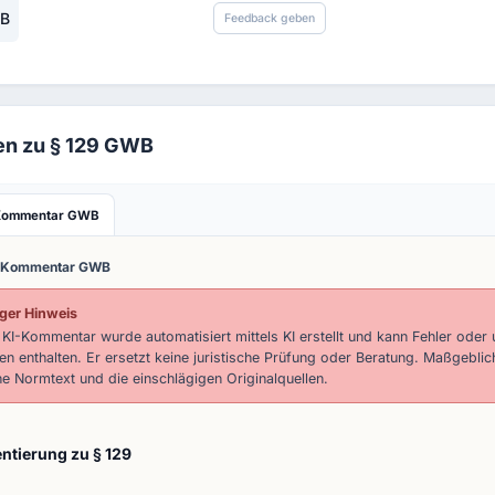
WB
Feedback geben
ien zu § 129 GWB
Kommentar GWB
-Kommentar GWB
ger Hinweis
 KI-Kommentar wurde automatisiert mittels KI erstellt und kann Fehler oder 
n enthalten. Er ersetzt keine juristische Prüfung oder Beratung. Maßgeblic
he Normtext und die einschlägigen Originalquellen.
tierung zu § 129