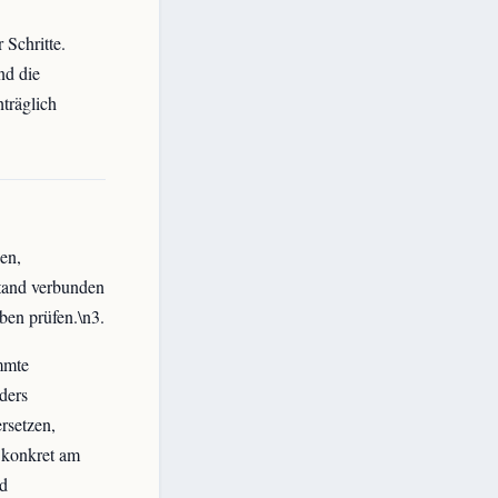
 Schritte.
nd die
träglich
en,
tand verbunden
ben prüfen.\n3.
mmte
ders
rsetzen,
 konkret am
nd