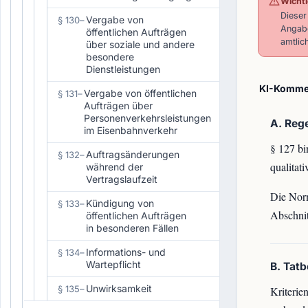
Wichti
Dieser
Vergabe von
§ 130
–
Angabe
öffentlichen Aufträgen
amtlic
über soziale und andere
besondere
Dienstleistungen
KI-Kommen
Vergabe von öffentlichen
§ 131
–
Aufträgen über
Personenverkehrsleistungen
A. Reg
im Eisenbahnverkehr
§ 127 bi
Auftragsänderungen
§ 132
–
qualitat
während der
Vertragslaufzeit
Die Norm
Kündigung von
§ 133
–
Abschnit
öffentlichen Aufträgen
in besonderen Fällen
Informations- und
§ 134
–
Wartepflicht
B. Tat
Unwirksamkeit
§ 135
–
Kriteri