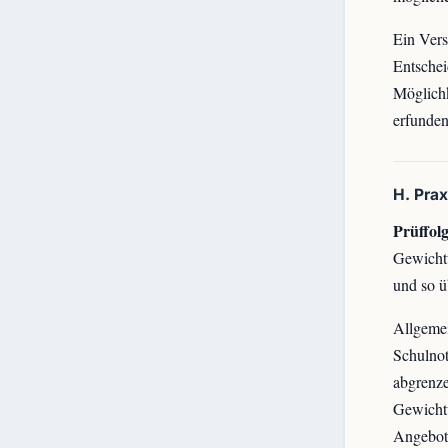
Ein Vers
Entschei
Möglichk
erfunde
H. Pra
Prüffolg
Gewicht
und so ü
Allgemei
Schulnot
abgrenze
Gewichtu
Angebots