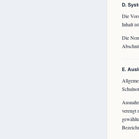
D. Sys
Die Vors
Inhalt i
Die Norm
Abschnit
E. Aus
Allgemei
Schulnot
Ausnahme
verengt 
gewählte
Bezeich