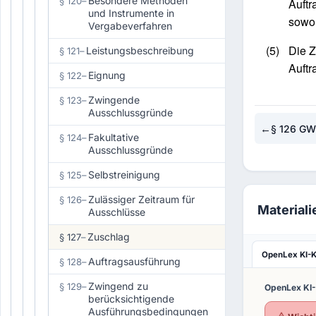
Besondere Methoden
§ 120
–
Auftr
und Instrumente in
sowoh
Vergabeverfahren
(5)
Die Z
Leistungsbeschreibung
§ 121
–
Auftr
Eignung
§ 122
–
Zwingende
§ 123
–
Ausschlussgründe
←
§ 126 G
Fakultative
§ 124
–
Ausschlussgründe
Selbstreinigung
§ 125
–
Zulässiger Zeitraum für
§ 126
–
Materiali
Ausschlüsse
Zuschlag
§ 127
–
OpenLex KI-
Auftragsausführung
§ 128
–
Zwingend zu
§ 129
–
OpenLex KI
berücksichtigende
Ausführungsbedingungen