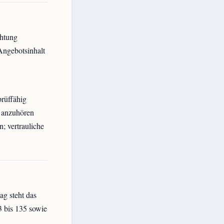
chtung
Angebotsinhalt
rüffähig
 anzuhören
; vertrauliche
ag steht das
3 bis 135 sowie