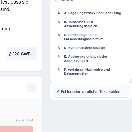
fest, dass sie
sind.
A. Regelungszweck und Bedeutung
B. Tatbestand und
Anwendungsbereich
rden.
C. Rechtsfolgen und
Entscheidungsspielraum
D. Systematische Bezüge
→
§ 128 GWB
E. Auslegung und typische
Abgrenzungen
F. Verfahren, Nachweise und
Dokumentation
G. Fehlerfolgen und Rechtsschutz
1
Fehler oder veralteten Text melden
H. Praxisschema
Stand: 2026