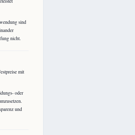
leistet
nwendung sind
inander
fung nicht.
estpreise mit
idungs- oder
 umzusetzen.
nsparenz und