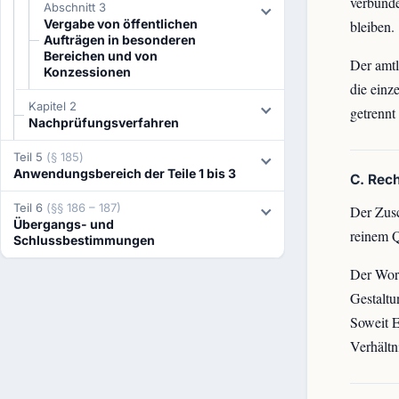
verbunde
Abschnitt 3
Vergabe von öffentlichen
bleiben.
Aufträgen in besonderen
Bereichen und von
Der amtl
Konzessionen
die einz
Kapitel 2
getrennt
Nachprüfungsverfahren
Teil 5
(§ 185)
Anwendungsbereich der Teile 1 bis 3
C. Rec
Teil 6
(§§ 186 – 187)
Der Zusc
Übergangs- und
reinem Q
Schlussbestimmungen
Der Wort
Gestaltu
Soweit E
Verhältn