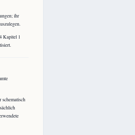
ungen; ihr
auszulegen.
4 Kapitel 1
siert.
mmte
r schematisch
sächlich
verwendete