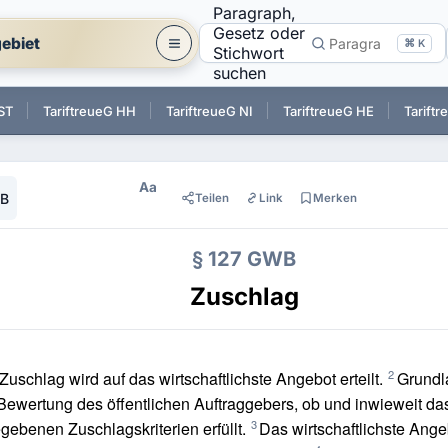
Paragraph,
Gesetz oder
ebiet
⌘ K
Stichwort
suchen
ST
TariftreueG HH
TariftreueG NI
TariftreueG HE
Tarift
Aa
WB
Teilen
Link
Merken
§ 127 GWB
Zuschlag
2
Zuschlag wird auf das wirtschaftlichste Angebot erteilt.
Grundla
Bewertung des öffentlichen Auftraggebers, ob und inwieweit da
3
gebenen Zuschlagskriterien erfüllt.
Das wirtschaftlichste Ang