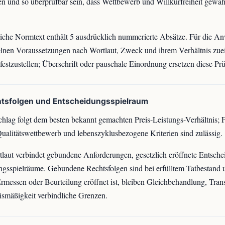
n und so überprüfbar sein, dass Wettbewerb und Willkürfreiheit gewähr
iche Normtext enthält 5 ausdrücklich nummerierte Absätze. Für die A
elnen Voraussetzungen nach Wortlaut, Zweck und ihrem Verhältnis zue
 festzustellen; Überschrift oder pauschale Einordnung ersetzen diese Prü
htsfolgen und Entscheidungsspielraum
hlag folgt dem besten bekannt gemachten Preis-Leistungs-Verhältnis; F
ualitätswettbewerb und lebenszyklusbezogene Kriterien sind zulässig.
laut verbindet gebundene Anforderungen, gesetzlich eröffnete Entsche
ngsspielräume. Gebundene Rechtsfolgen sind bei erfülltem Tatbestand
rmessen oder Beurteilung eröffnet ist, bleiben Gleichbehandlung, Tra
ismäßigkeit verbindliche Grenzen.