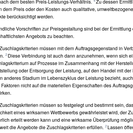
4
nach dem besten Preis-Leistungs-Verhältnis.
Zu dessen Ermitt
 dem Preis oder den Kosten auch qualitative, umweltbezogene
te berücksichtigt werden.
ndliche Vorschriften zur Preisgestaltung sind bei der Ermittlung
chaftlichsten Angebots zu beachten.
Zuschlagskriterien müssen mit dem Auftragsgegenstand in Ver
2
n.
Diese Verbindung ist auch dann anzunehmen, wenn sich e
lagskriterium auf Prozesse im Zusammenhang mit der Herstell
tstellung oder Entsorgung der Leistung, auf den Handel mit der
in anderes Stadium im Lebenszyklus der Leistung bezieht, auc
 Faktoren nicht auf die materiellen Eigenschaften des Auftrag
rken.
Zuschlagskriterien müssen so festgelegt und bestimmt sein, da
chkeit eines wirksamen Wettbewerbs gewährleistet wird, der Zu
ürlich erteilt werden kann und eine wirksame Überprüfung möglic
2
weit die Angebote die Zuschlagskriterien erfüllen.
Lassen öffe