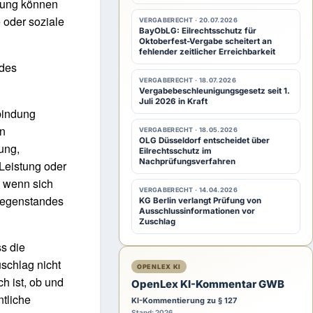
lung können
 oder soziale
VERGABERECHT · 20.07.2026
BayObLG: Eilrechtsschutz für
Oktoberfest-Vergabe scheitert an
fehlender zeitlicher Erreichbarkeit
 des
VERGABERECHT · 18.07.2026
Vergabebeschleunigungsgesetz seit 1.
Juli 2026 in Kraft
bindung
in
VERGABERECHT · 18.05.2026
OLG Düsseldorf entscheidet über
ung,
Eilrechtsschutz im
Nachprüfungsverfahren
 Leistung oder
h wenn sich
VERGABERECHT · 14.04.2026
sgegenstandes
KG Berlin verlangt Prüfung von
Ausschlussinformationen vor
Zuschlag
ss die
schlag nicht
OPENLEX KI
h ist, ob und
OpenLex KI-Kommentar GWB
ntliche
KI-Kommentierung zu § 127
Stand: 2026