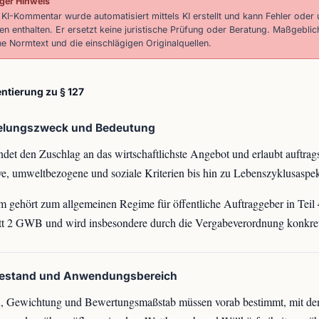
ger Hinweis
 KI-Kommentar wurde automatisiert mittels KI erstellt und kann Fehler oder 
n enthalten. Er ersetzt keine juristische Prüfung oder Beratung. Maßgeblic
he Normtext und die einschlägigen Originalquellen.
tierung zu § 127
elungszweck und Bedeutung
ndet den Zuschlag an das wirtschaftlichste Angebot und erlaubt auftra
ive, umweltbezogene und soziale Kriterien bis hin zu Lebenszyklusaspe
 gehört zum allgemeinen Regime für öffentliche Auftraggeber in Teil 
t 2 GWB und wird insbesondere durch die Vergabeverordnung konkreti
bestand und Anwendungsbereich
en, Gewichtung und Bewertungsmaßstab müssen vorab bestimmt, mit d