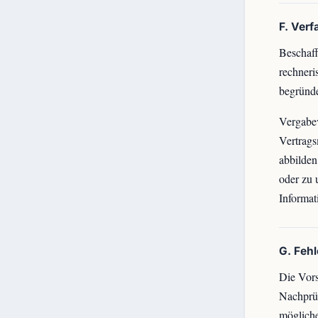
F. Ver
Beschaff
rechneri
begründ
Vergabe
Vertrags
abbilde
oder zu 
Informat
G. Feh
Die Vors
Nachprüf
mögliche