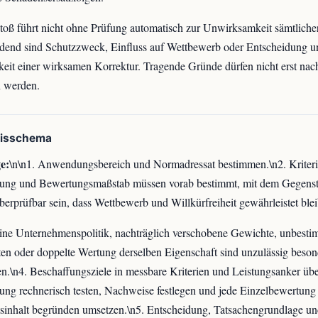
toß führt nicht ohne Prüfung automatisch zur Unwirksamkeit sämtlicher
dend sind Schutzzweck, Einfluss auf Wettbewerb oder Entscheidung u
eit einer wirksamen Korrektur. Tragende Gründe dürfen nicht erst nach
n werden.
xisschema
e:
\n\n1. Anwendungsbereich und Normadressat bestimmen.\n2. Kriteri
ung und Bewertungsmaßstab müssen vorab bestimmt, mit dem Gegens
berprüfbar sein, dass Wettbewerb und Willkürfreiheit gewährleistet blei
ne Unternehmenspolitik, nachträglich verschobene Gewichte, unbesti
en oder doppelte Wertung derselben Eigenschaft sind unzulässig beson
n.\n4. Beschaffungsziele in messbare Kriterien und Leistungsanker übe
ng rechnerisch testen, Nachweise festlegen und jede Einzelbewertung
inhalt begründen umsetzen.\n5. Entscheidung, Tatsachengrundlage u