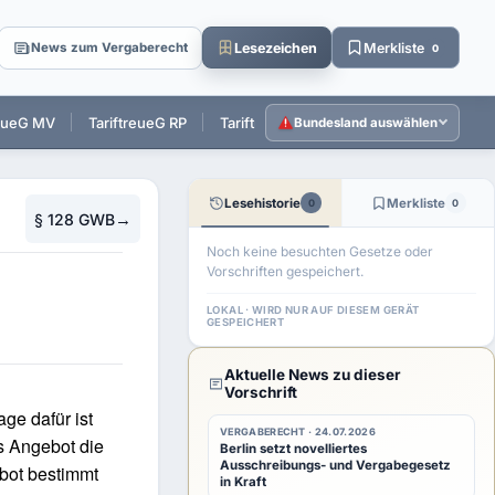
Lesezeichen
Merkliste
News zum Vergaberecht
0
reueG MV
TariftreueG RP
TariftreueG SL
TariftreueG SH
T
Bundesland auswählen
Lesehistorie
Merkliste
0
0
→
§ 128 GWB
Noch keine besuchten Gesetze oder
Vorschriften gespeichert.
LOKAL · WIRD NUR AUF DIESEM GERÄT
GESPEICHERT
Aktuelle News zu dieser
Vorschrift
ge dafür ist
VERGABERECHT · 24.07.2026
s Angebot die
Berlin setzt novelliertes
Ausschreibungs- und Vergabegesetz
ebot bestimmt
in Kraft