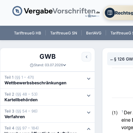
Rechtsg
 BW
TariftreueG HB
TariftreueG SN
BerlAVG
TariftreueG 
GWB
←
§ 126 G
Stand: 03.07.2026
Teil 1
(§§ 1 – 47l)
Wettbewerbsbeschränkungen
Teil 2
(§§ 48 – 53)
Kartellbehörden
1
Teil 3
(§§ 54 – 96)
(1)
Der 
Verfahren
eine 
vorge
Teil 4
(§§ 97 – 184)