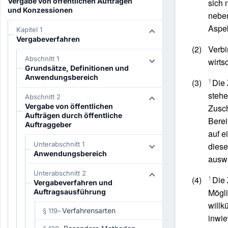
Vergabe von öffentlichen Aufträgen
sich 
und Konzessionen
neben
Aspek
Kapitel 1
Vergabeverfahren
(2)
Verbi
Abschnitt 1
wirts
Grundsätze, Definitionen und
Anwendungsbereich
1
(3)
Die 
stehe
Abschnitt 2
Vergabe von öffentlichen
Zusch
Aufträgen durch öffentliche
Berei
Auftraggeber
auf e
Unterabschnitt 1
diese
Anwendungsbereich
auswi
Unterabschnitt 2
1
(4)
Die 
Vergabeverfahren und
Mögli
Auftragsausführung
willk
Verfahrensarten
§ 119
–
inwie