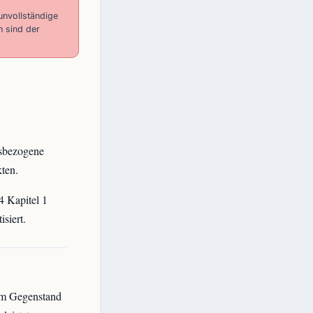
unvollständige
h sind der
gsbezogene
kten.
4 Kapitel 1
siert.
em Gegenstand