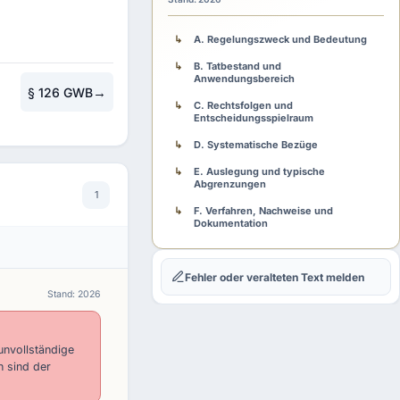
A. Regelungszweck und Bedeutung
B. Tatbestand und
Anwendungsbereich
→
§ 126 GWB
C. Rechtsfolgen und
Entscheidungsspielraum
D. Systematische Bezüge
E. Auslegung und typische
Abgrenzungen
1
F. Verfahren, Nachweise und
Dokumentation
G. Fehlerfolgen und Rechtsschutz
Fehler oder veralteten Text melden
H. Praxisschema
Stand: 2026
unvollständige
h sind der