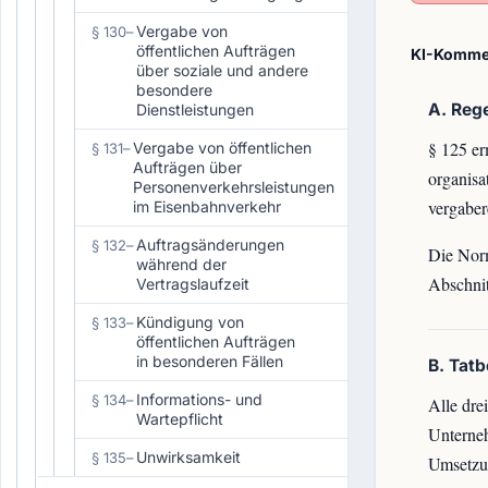
Vergabe von
§ 130
–
öffentlichen Aufträgen
KI-Kommen
über soziale und andere
besondere
A. Reg
Dienstleistungen
§ 125 er
Vergabe von öffentlichen
§ 131
–
Aufträgen über
organisa
Personenverkehrsleistungen
vergaber
im Eisenbahnverkehr
Auftragsänderungen
§ 132
–
Die Norm
während der
Abschnit
Vertragslaufzeit
Kündigung von
§ 133
–
öffentlichen Aufträgen
in besonderen Fällen
B. Tat
Informations- und
§ 134
–
Alle dre
Wartepflicht
Unterneh
Unwirksamkeit
§ 135
–
Umsetzu