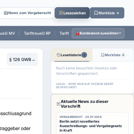
Lesezeichen
Merkliste
News zum Vergaberecht
0
reueG MV
TariftreueG RP
TariftreueG SL
TariftreueG SH
T
Bundesland auswählen
Lesehistorie
Merkliste
0
0
→
§ 126 GWB
Noch keine besuchten Gesetze oder
Vorschriften gespeichert.
LOKAL · WIRD NUR AUF DIESEM GERÄT
GESPEICHERT
Aktuelle News zu dieser
Vorschrift
Ausschlussgrund
VERGABERECHT · 24.07.2026
Berlin setzt novelliertes
Ausschreibungs- und Vergabegesetz
traggeber oder
in Kraft