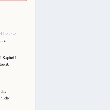
d konkrete
ihrer
4 Kapitel 1
siert.
 das
chliche