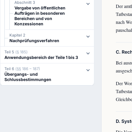
Abschnitt 3
Der amtl
Vergabe von öffentlichen
Aufträgen in besonderen
Tatbesta
Bereichen und von
nach Wor
Konzessionen
pauschal
Kapitel 2
Nachprüfungsverfahren
C. Rec
Teil 5
(§ 185)
Anwendungsbereich der Teile 1 bis 3
Bei ausr
Teil 6
(§§ 186 – 187)
ausgesch
Übergangs- und
Schlussbestimmungen
Der Wort
Tatbesta
Gleichbe
D. Sys
Die Vors