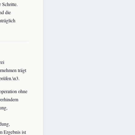
 Schritte.
nd die
träglich
rei
rnehmen trägt
prüfen.\n3.
operation ohne
erhindern
ung,
idung,
 Ergebnis ist