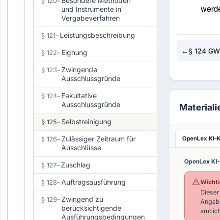
Besondere Methoden
§ 120
–
werd
und Instrumente in
Vergabeverfahren
Leistungsbeschreibung
§ 121
–
←
§ 124 G
Eignung
§ 122
–
Zwingende
§ 123
–
Ausschlussgründe
Fakultative
§ 124
–
Ausschlussgründe
Materiali
Selbstreinigung
§ 125
–
Zulässiger Zeitraum für
OpenLex KI-
§ 126
–
Ausschlüsse
OpenLex KI
Zuschlag
§ 127
–
Auftragsausführung
§ 128
–
Wichti
Dieser
Zwingend zu
§ 129
–
Angabe
berücksichtigende
amtlic
Ausführungsbedingungen