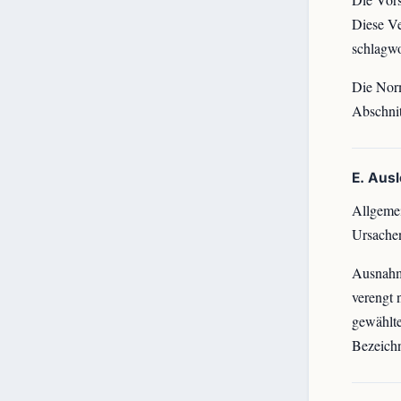
Diese Ve
schlagwo
Die Norm
Abschnit
E. Aus
Allgemei
Ursache
Ausnahme
verengt 
gewählte
Bezeich