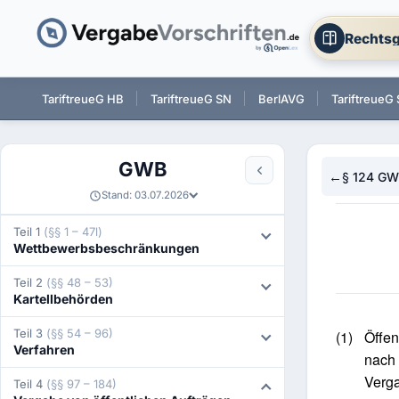
Rechtsg
 BW
TariftreueG HB
TariftreueG SN
BerlAVG
TariftreueG 
GWB
←
§ 124 G
Stand: 03.07.2026
Teil 1
(§§ 1 – 47l)
Wettbewerbsbeschränkungen
Teil 2
(§§ 48 – 53)
Kartellbehörden
Teil 3
(§§ 54 – 96)
(1)
Öffen
Verfahren
nach
Verga
Teil 4
(§§ 97 – 184)