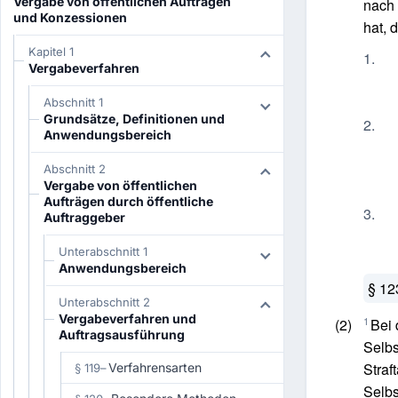
Vergabe von öffentlichen Aufträgen
nach 
und Konzessionen
hat, 
Kapitel 1
1.
Vergabeverfahren
Abschnitt 1
Grundsätze, Definitionen und
2.
Anwendungsbereich
Abschnitt 2
Vergabe von öffentlichen
Aufträgen durch öffentliche
3.
Auftraggeber
Unterabschnitt 1
Anwendungsbereich
§ 12
Unterabschnitt 2
Vergabeverfahren und
1
(2)
Bei
Auftragsausführung
Selb
Straf
Verfahrensarten
§ 119
–
Selb