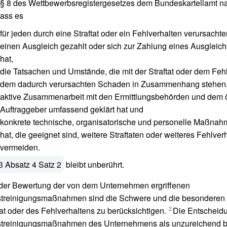
§ 8 des Wettbewerbsregistergesetzes dem Bundeskartellamt 
dass es
für jeden durch eine Straftat oder ein Fehlverhalten verursach
einen Ausgleich gezahlt oder sich zur Zahlung eines Ausgleichs
hat,
die Tatsachen und Umstände, die mit der Straftat oder dem Feh
dem dadurch verursachten Schaden in Zusammenhang stehen,
aktive Zusammenarbeit mit den Ermittlungsbehörden und dem ö
Auftraggeber umfassend geklärt hat und
konkrete technische, organisatorische und personelle Maßnahm
hat, die geeignet sind, weitere Straftaten oder weiteres Fehlver
vermeiden.
3 Absatz 4 Satz 2
bleibt unberührt.
 der Bewertung der von dem Unternehmen ergriffenen
streinigungsmaßnahmen sind die Schwere und die besonderen
2
tat oder des Fehlverhaltens zu berücksichtigen.
Die Entscheidu
streinigungsmaßnahmen des Unternehmens als unzureichend b