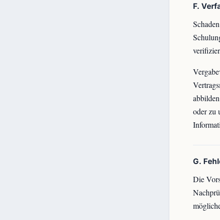
F. Ver
Schaden,
Schulung
verifizie
Vergabe
Vertrags
abbilde
oder zu 
Informat
G. Feh
Die Vors
Nachprüf
mögliche