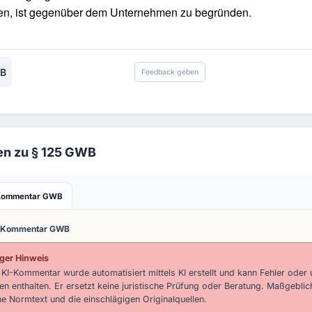
en, ist gegenüber dem Unternehmen zu begründen.
WB
Feedback geben
en zu § 125 GWB
Kommentar GWB
-Kommentar GWB
ger Hinweis
 KI-Kommentar wurde automatisiert mittels KI erstellt und kann Fehler oder 
n enthalten. Er ersetzt keine juristische Prüfung oder Beratung. Maßgeblic
he Normtext und die einschlägigen Originalquellen.