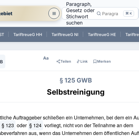
Paragraph,
Gesetz oder
ebiet
⌘ K
Stichwort
suchen
ST
TariftreueG HH
TariftreueG NI
TariftreueG HE
Tarift
Aa
WB
Teilen
Link
Merken
§ 125 GWB
Selbstreinigung
tliche Auftraggeber schließen ein Unternehmen, bei dem ein 
§ 123
oder
§ 124
vorliegt, nicht von der Teilnahme an dem
beverfahren aus, wenn das Unternehmen dem öffentlichen Auf