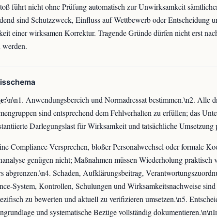
toß führt nicht ohne Prüfung automatisch zur Unwirksamkeit sämtlicher
dend sind Schutzzweck, Einfluss auf Wettbewerb oder Entscheidung u
eit einer wirksamen Korrektur. Tragende Gründe dürfen nicht erst nach
n werden.
xisschema
e:
\n\n1. Anwendungsbereich und Normadressat bestimmen.\n2. Alle d
ngruppen sind entsprechend dem Fehlverhalten zu erfüllen; das Unte
stantiierte Darlegungslast für Wirksamkeit und tatsächliche Umsetzung 
ne Compliance-Versprechen, bloßer Personalwechsel oder formale Ko
nanalyse genügen nicht; Maßnahmen müssen Wiederholung praktisch v
s abgrenzen.\n4. Schaden, Aufklärungsbeitrag, Verantwortungszuordn
nce-System, Kontrollen, Schulungen und Wirksamkeitsnachweise sind
pezifisch zu bewerten und aktuell zu verifizieren umsetzen.\n5. Entsche
ngrundlage und systematische Bezüge vollständig dokumentieren.\n\nIm