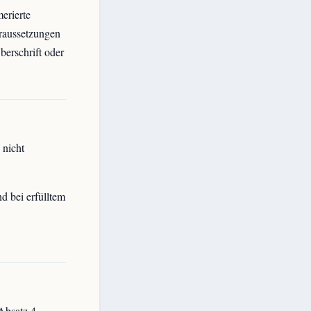
erierte
raussetzungen
berschrift oder
 nicht
d bei erfülltem
Absatz 4.