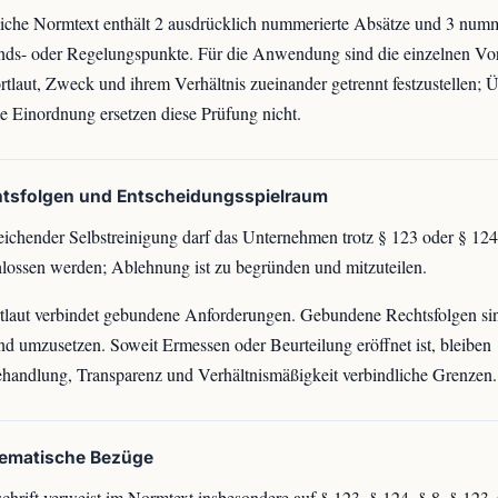
iche Normtext enthält 2 ausdrücklich nummerierte Absätze und 3 numm
nds- oder Regelungspunkte. Für die Anwendung sind die einzelnen Vo
tlaut, Zweck und ihrem Verhältnis zueinander getrennt festzustellen; Ü
e Einordnung ersetzen diese Prüfung nicht.
htsfolgen und Entscheidungsspielraum
eichender Selbstreinigung darf das Unternehmen trotz § 123 oder § 124
lossen werden; Ablehnung ist zu begründen und mitzuteilen.
laut verbindet gebundene Anforderungen. Gebundene Rechtsfolgen sin
nd umzusetzen. Soweit Ermessen oder Beurteilung eröffnet ist, bleiben
handlung, Transparenz und Verhältnismäßigkeit verbindliche Grenzen.
tematische Bezüge
chrift verweist im Normtext insbesondere auf § 123, § 124, § 8, § 123 