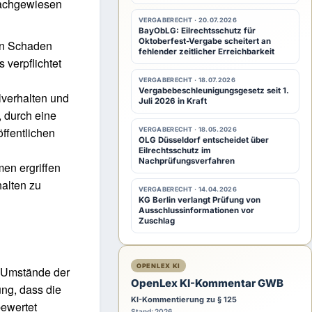
nachgewiesen
VERGABERECHT · 20.07.2026
BayObLG: Eilrechtsschutz für
Oktoberfest-Vergabe scheitert an
ten Schaden
fehlender zeitlicher Erreichbarkeit
 verpflichtet
VERGABERECHT · 18.07.2026
Vergabebeschleunigungsgesetz seit 1.
lverhalten und
Juli 2026 in Kraft
 durch eine
ffentlichen
VERGABERECHT · 18.05.2026
OLG Düsseldorf entscheidet über
Eilrechtsschutz im
Nachprüfungsverfahren
en ergriffen
halten zu
VERGABERECHT · 14.04.2026
KG Berlin verlangt Prüfung von
Ausschlussinformationen vor
Zuschlag
OPENLEX KI
 Umstände der
OpenLex KI-Kommentar GWB
ng, dass die
KI-Kommentierung zu § 125
ewertet
Stand: 2026