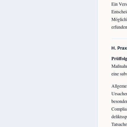
Ein Vers
Entschei
Möglichk
erfunde
H. Pra
Prüffolg
Maßnahme
eine sub
Allgemei
Ursache
besonder
Complia
deliktss
Tatsache