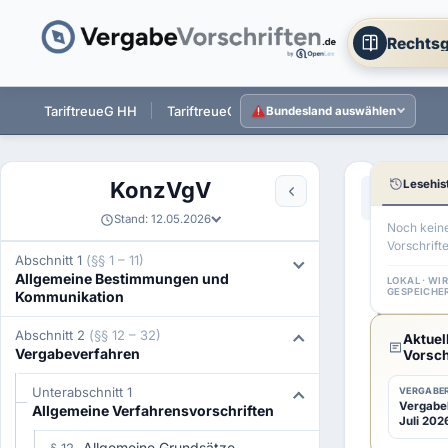
Rechtsg
 ST
TariftreueG HH
TariftreueG NI
TariftreueG HE
Tarift
Bundesland auswählen
Lesehis
KonzVgV
Aa
←
§ 12 Kon
Stand: 12.05.2026
Noch kein
Vorschrift
§
Abschnitt 1
(§§ 1 – 11)
Allgemeine Bestimmungen und
13
LOKAL · WI
GESPEICHE
Kommunikation
KonzV
Abschnitt 2
(§§ 12 – 32)
Aktuel
Verfa
Vergabeverfahren
Vorsch
Unterabschnitt 1
VERGABER
Vergabeb
Allgemeine Verfahrensvorschriften
Juli 2026
(1)
K
Allgemeine Grundsätze