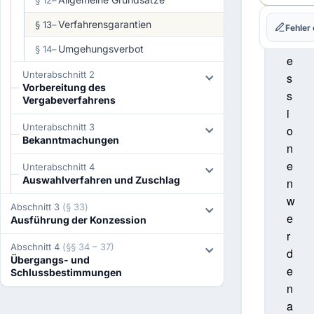
§ 12
–
o
n
Verfahrensgarantien
§ 13
–
Fehler
z
Umgehungsverbot
§ 14
–
e
Unterabschnitt 2
s
Vorbereitung des
s
Vergabeverfahrens
i
Unterabschnitt 3
o
Bekanntmachungen
n
e
Unterabschnitt 4
Auswahlverfahren und Zuschlag
n
w
Abschnitt 3
(§ 33)
e
Ausführung der Konzession
r
Abschnitt 4
(§§ 34 – 37)
d
Übergangs- und
e
Schlussbestimmungen
n
a