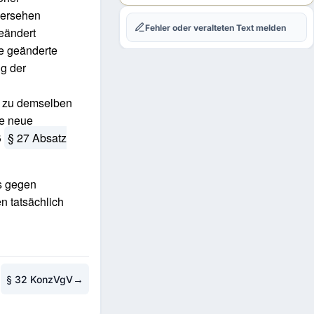
rhersehen
Fehler oder veralteten Text melden
eändert
ie geänderte
ng der
n zu demselben
ne neue
ß
§ 27 Absatz
s gegen
n tatsächlich
→
§ 32 KonzVgV