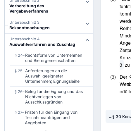
Unterabschnitt 2
funkt
Vorbereitung des
Vergabeverfahrens
konnt
werd
Unterabschnitt 3
Reihe
Bekanntmachungen
Minde
Unterabschnitt 4
Angeb
Auswahlverfahren und Zuschlag
Zeitp
Rechtsform von Unternehmen
§ 24
–
Konz
und Bietergemeinschaften
3
zu 
Anforderungen an die
§ 25
–
Auswahl geeigneter
(3)
Der K
Unternehmen; Eignungsleihe
Wettb
erfüll
Beleg für die Eignung und das
§ 26
–
Nichtvorliegen von
Ausschlussgründen
Fristen für den Eingang von
§ 27
–
←
§ 30 Kon
Teilnahmeanträgen und
Angeboten