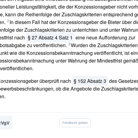
ioneller Leistungsfähigkeit, die der Konzessionsgeber nicht vo
e, kann die Reihenfolge der Zuschlagskriterien entsprechend g
2
en.
In diesem Fall hat der Konzessionsgeber die Bieter über d
nfolge der Zuschlagskriterien zu unterrichten und unter Wahru
stfrist nach
§ 27 Absatz 4 Satz 1
eine neue Aufforderung zur
3
otsabgabe zu veröffentlichen.
Wurden die Zuschlagskriterie
unkt wie die Konzessionsbekanntmachung veröffentlicht, ist ei
essionsbekanntmachung unter Wahrung der Mindestfrist gemä
veröffentlichen.
onzessionsgeber überprüft nach
§ 152 Absatz 3
des Gesetze
ewerbsbeschränkungen, ob die Angebote die Zuschlagskriterie
en.
zVgV
Feedback geben