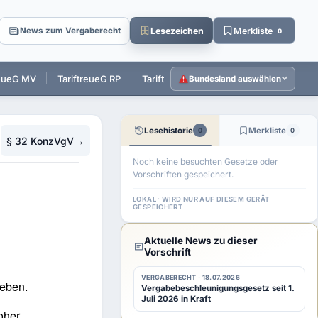
Lesezeichen
Merkliste
News zum Vergaberecht
0
reueG MV
TariftreueG RP
TariftreueG SL
TariftreueG SH
T
Bundesland auswählen
Lesehistorie
Merkliste
0
0
→
§ 32 KonzVgV
Noch keine besuchten Gesetze oder
Vorschriften gespeichert.
LOKAL · WIRD NUR AUF DIESEM GERÄT
GESPEICHERT
Aktuelle News zu dieser
Vorschrift
VERGABERECHT · 18.07.2026
eben.
Vergabebeschleunigungsgesetz seit 1.
Juli 2026 in Kraft
oher