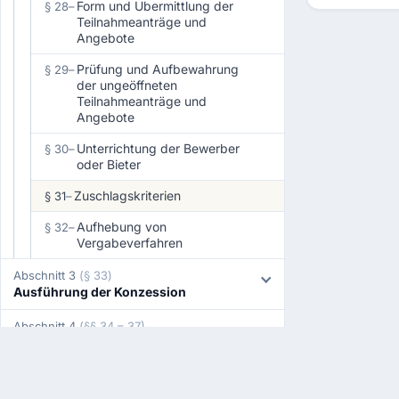
Form und Übermittlung der
§ 28
–
Teilnahmeanträge und
Angebote
Prüfung und Aufbewahrung
§ 29
–
der ungeöffneten
Teilnahmeanträge und
Angebote
Unterrichtung der Bewerber
§ 30
–
oder Bieter
Zuschlagskriterien
§ 31
–
Aufhebung von
§ 32
–
Vergabeverfahren
Abschnitt 3
(§ 33)
Ausführung der Konzession
Abschnitt 4
(§§ 34 – 37)
Übergangs- und
Schlussbestimmungen