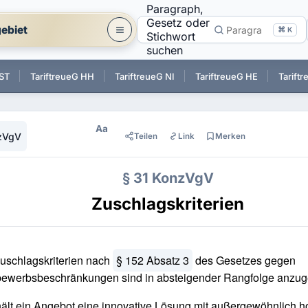
Paragraph,
Gesetz oder
ebiet
⌘ K
Stichwort
suchen
 ST
TariftreueG HH
TariftreueG NI
TariftreueG HE
Tarift
Aa
zVgV
Teilen
Link
Merken
§ 31 KonzVgV
Zuschlagskriterien
uschlagskriterien nach
§ 152 Absatz 3
des Gesetzes gegen
bewerbsbeschränkungen sind in absteigender Rangfolge anzug
ält ein Angebot eine innovative Lösung mit außergewöhnlich h