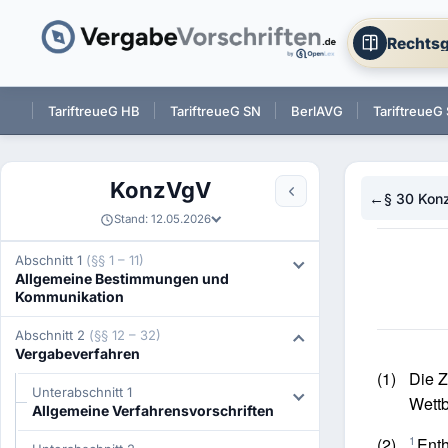
Rechtsg
 BW
TariftreueG HB
TariftreueG SN
BerlAVG
TariftreueG
KonzVgV
←
§ 30 Kon
Stand: 12.05.2026
Abschnitt 1
(§§ 1 – 11)
Allgemeine Bestimmungen und
Kommunikation
Abschnitt 2
(§§ 12 – 32)
Vergabeverfahren
(1)
Die Z
Unterabschnitt 1
Wett
Allgemeine Verfahrensvorschriften
1
(2)
Enth