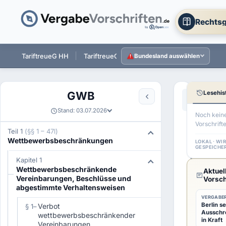
Rechtsg
ST
TariftreueG HH
TariftreueG NI
TariftreueG HE
Tarift
Bundesland auswählen
Lesehis
GWB
Aa
←
§ 1 GWB
Stand: 03.07.2026
Noch kein
Vorschrift
§
Teil 1
(§§ 1 – 47l)
Wettbewerbsbeschränkungen
2
LOKAL · WI
GESPEICHE
GWB
Kapitel 1
Wettbewerbsbeschränkende
Aktuel
Freige
Vereinbarungen, Beschlüsse und
Vorsch
abgestimmte Verhaltensweisen
Verei
VERGABER
Berlin se
Verbot
§ 1
–
Ausschr
wettbewerbsbeschränkender
in Kraft
Vereinbarungen