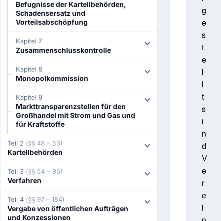
Befugnisse der Kartellbehörden,
g
Schadensersatz und
e
Vorteilsabschöpfung
s
Kapitel 7
t
Zusammenschlusskontrolle
e
Kapitel 8
l
Monopolkommission
l
t
Kapitel 9
Markttransparenzstellen für den
s
Großhandel mit Strom und Gas und
i
für Kraftstoffe
n
Teil 2
(§§ 48 – 53)
d
Kartellbehörden
V
e
Teil 3
(§§ 54 – 96)
Verfahren
r
e
Teil 4
(§§ 97 – 184)
i
Vergabe von öffentlichen Aufträgen
und Konzessionen
n