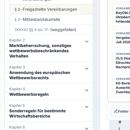
(1)
V
Freigestellte Vereinbarungen
VERGABER
§ 2
–
o
BayObLG:
Oktoberf
m
Mittelstandskartelle
§ 3
–
fehlende
V
(weggefallen)
(XXXX) §§ 4 bis 17
–
e
VERGABER
Vergabeb
Kapitel 2
r
Juli 2026
Marktbeherrschung, sonstiges
b
wettbewerbsbeschränkendes
VERGABER
o
Verhalten
OLG Düss
t
Eilrecht
Kapitel 3
Nachprü
d
Anwendung des europäischen
e
Wettbewerbsrechts
VERGABER
KG Berli
s
Ausschl
Kapitel 4
§
Zuschla
Wettbewerbsregeln
1
Kapitel 5
f
Sonderregeln für bestimmte
Fehler
r
Wirtschaftsbereiche
e
Kapitel 6
i