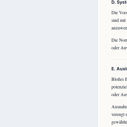
D. Sys
Die Vors
sind mit
anzuwen
Die Norm
oder Anw
E. Aus
Bloßes B
potenzie
oder Aus
Ausnahme
verengt 
gewählte