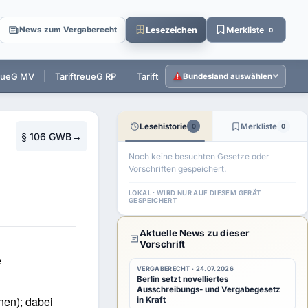
Lesezeichen
Merkliste
News zum Vergaberecht
0
reueG MV
TariftreueG RP
TariftreueG SL
TariftreueG SH
T
Bundesland auswählen
Lesehistorie
Merkliste
0
0
→
§ 106 GWB
Noch keine besuchten Gesetze oder
Vorschriften gespeichert.
LOKAL · WIRD NUR AUF DIESEM GERÄT
GESPEICHERT
Aktuelle News zu dieser
Vorschrift
e
VERGABERECHT · 24.07.2026
Berlin setzt novelliertes
Ausschreibungs- und Vergabegesetz
nen); dabei
in Kraft