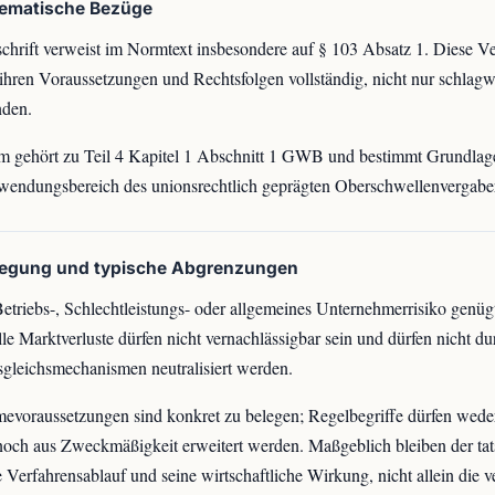
tematische Bezüge
chrift verweist im Normtext insbesondere auf § 103 Absatz 1. Diese 
 ihren Voraussetzungen und Rechtsfolgen vollständig, nicht nur schlagwo
den.
 gehört zu Teil 4 Kapitel 1 Abschnitt 1 GWB und bestimmt Grundlage
endungsbereich des unionsrechtlich geprägten Oberschwellenvergaber
legung und typische Abgrenzungen
etriebs-, Schlechtleistungs- oder allgemeines Unternehmerrisiko genügt
lle Marktverluste dürfen nicht vernachlässigbar sein und dürfen nicht d
gleichsmechanismen neutralisiert werden.
voraussetzungen sind konkret zu belegen; Regelbegriffe dürfen wede
noch aus Zweckmäßigkeit erweitert werden. Maßgeblich bleiben der tat
 Verfahrensablauf und seine wirtschaftliche Wirkung, nicht allein die 