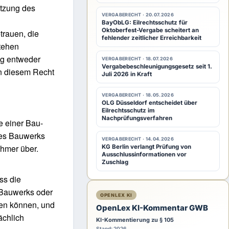
utzung des
VERGABERECHT · 20.07.2026
BayObLG: Eilrechtsschutz für
Oktoberfest-Vergabe scheitert an
trauen, die
fehlender zeitlicher Erreichbarkeit
tehen
ng entweder
VERGABERECHT · 18.07.2026
Vergabebeschleunigungsgesetz seit 1.
in diesem Recht
Juli 2026 in Kraft
VERGABERECHT · 18.05.2026
OLG Düsseldorf entscheidet über
Eilrechtsschutz im
Nachprüfungsverfahren
e einer Bau-
des Bauwerks
VERGABERECHT · 14.04.2026
ehmer über.
KG Berlin verlangt Prüfung von
Ausschlussinformationen vor
Zuschlag
ss die
 Bauwerks oder
OPENLEX KI
den können, und
OpenLex KI-Kommentar GWB
ächlich
KI-Kommentierung zu § 105
Stand: 2026