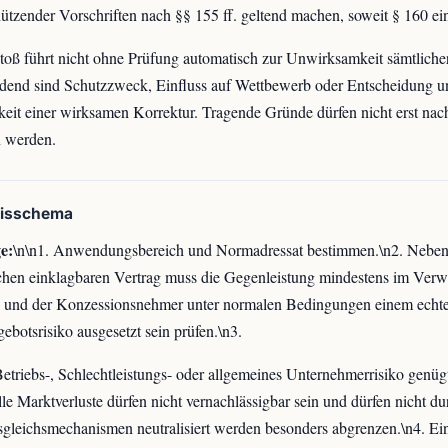
hützender Vorschriften nach §§ 155 ff. geltend machen, soweit § 160 ein
toß führt nicht ohne Prüfung automatisch zur Unwirksamkeit sämtlicher
dend sind Schutzzweck, Einfluss auf Wettbewerb oder Entscheidung u
eit einer wirksamen Korrektur. Tragende Gründe dürfen nicht erst nach
n werden.
xisschema
e:
\n\n1. Anwendungsbereich und Normadressat bestimmen.\n2. Nebe
ichen einklagbaren Vertrag muss die Gegenleistung mindestens im Verw
n und der Konzessionsnehmer unter normalen Bedingungen einem echt
ebotsrisiko ausgesetzt sein prüfen.\n3.
etriebs-, Schlechtleistungs- oder allgemeines Unternehmerrisiko genügt
lle Marktverluste dürfen nicht vernachlässigbar sein und dürfen nicht d
gleichsmechanismen neutralisiert werden besonders abgrenzen.\n4. E