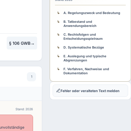
A. Regelungszweck und Bedeutung
B. Tatbestand und
Anwendungsbereich
C. Rechtsfolgen und
Entscheidungsspielraum
→
§ 106 GWB
D. Systematische Bezüge
E. Auslegung und typische
Abgrenzungen
F. Verfahren, Nachweise und
Dokumentation
1
G. Fehlerfolgen und Rechtsschutz
Fehler oder veralteten Text melden
H. Praxisschema
Stand: 2026
unvollständige