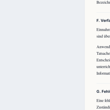
Bezeich
F. Ver
Einnahme
sind übe
Anwendun
Tatsache
Entsche
unterric
Informat
G. Feh
Eine feh
Zuständi