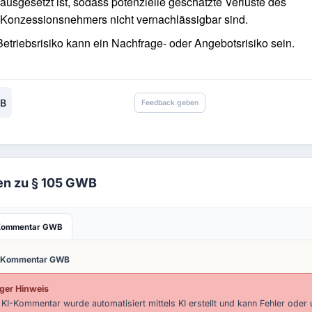
ausgesetzt ist, sodass potenzielle geschätzte Verluste des
Konzessionsnehmers nicht vernachlässigbar sind.
etriebsrisiko kann ein Nachfrage- oder Angebotsrisiko sein.
WB
Feedback geben
ien zu § 105 GWB
Kommentar GWB
-Kommentar GWB
ger Hinweis
 KI-Kommentar wurde automatisiert mittels KI erstellt und kann Fehler oder 