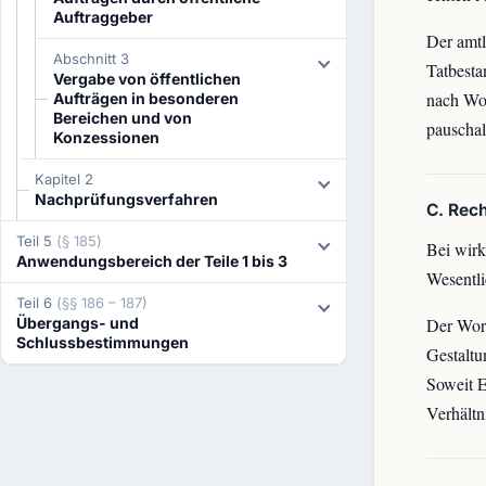
Auftraggeber
Der amtl
Abschnitt 3
Tatbesta
Vergabe von öffentlichen
nach Wor
Aufträgen in besonderen
Bereichen und von
pauschal
Konzessionen
Kapitel 2
Nachprüfungsverfahren
C. Rec
Teil 5
(§ 185)
Bei wirk
Anwendungsbereich der Teile 1 bis 3
Wesentli
Teil 6
(§§ 186 – 187)
Übergangs- und
Der Wort
Schlussbestimmungen
Gestaltu
Soweit E
Verhältn