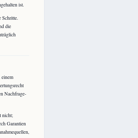
gehalten ist.
 Schritte.
nd die
träglich
n einem
ertungsrecht
en Nachfrage-
 nicht;
urch Garantien
innahmequellen,