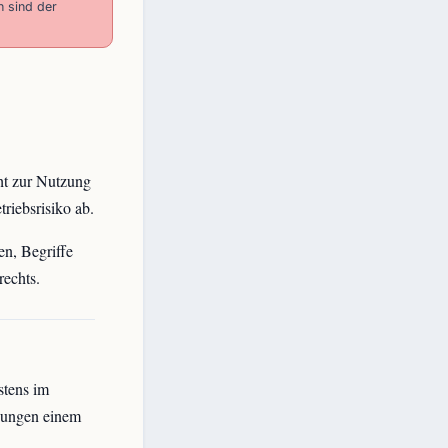
h sind der
ht zur Nutzung
riebsrisiko ab.
n, Begriffe
echts.
stens im
gungen einem