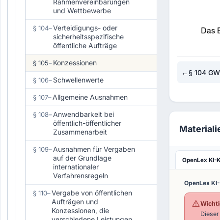
Rahmenvereinbarungen
und Wettbewerbe
Verteidigungs- oder
§ 104
–
Das B
sicherheitsspezifische
öffentliche Aufträge
Konzessionen
§ 105
–
←
§ 104 G
Schwellenwerte
§ 106
–
Allgemeine Ausnahmen
§ 107
–
Anwendbarkeit bei
§ 108
–
öffentlich-öffentlicher
Material
Zusammenarbeit
Ausnahmen für Vergaben
§ 109
–
auf der Grundlage
OpenLex KI-
internationaler
Verfahrensregeln
OpenLex KI
Vergabe von öffentlichen
§ 110
–
Aufträgen und
Wichti
Konzessionen, die
Dieser
verschiedene Leistungen