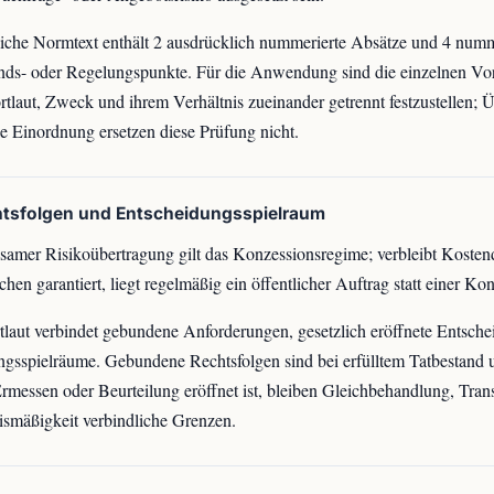
iche Normtext enthält 2 ausdrücklich nummerierte Absätze und 4 numm
nds- oder Regelungspunkte. Für die Anwendung sind die einzelnen Vo
tlaut, Zweck und ihrem Verhältnis zueinander getrennt festzustellen; Ü
e Einordnung ersetzen diese Prüfung nicht.
htsfolgen und Entscheidungsspielraum
samer Risikoübertragung gilt das Konzessionsregime; verbleibt Koste
chen garantiert, liegt regelmäßig ein öffentlicher Auftrag statt einer Ko
laut verbindet gebundene Anforderungen, gesetzlich eröffnete Entsche
ngsspielräume. Gebundene Rechtsfolgen sind bei erfülltem Tatbestand
rmessen oder Beurteilung eröffnet ist, bleiben Gleichbehandlung, Tra
ismäßigkeit verbindliche Grenzen.