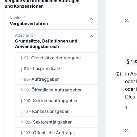
Vergabe von öffentlichen Aufträgen
und Konzessionen
Kapitel 1
2.
Vergabeverfahren
Abschnitt 1
Grundsätze, Definitionen und
Anwendungsbereich
Grundsätze der Vergabe
§ 97
–
§ 10
Losgrundsatz
§ 97a
–
(2)
In Ab
Auftraggeber
§ 98
–
oder 
oder 
Öffentliche Auftraggeber
§ 99
–
Dies 
Sektorenauftraggeber
§ 100
–
1.
Konzessionsgeber
§ 101
–
Sektorentätigkeiten
§ 102
–
2.
Öffentliche Aufträge,
§ 103
–