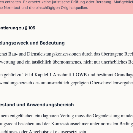
n enthalten. Er ersetzt keine juristische Prüfung oder Beratung. Maßgeblic
he Normtext und die einschlägigen Originalquellen.
tierung zu § 105
elungszweck und Bedeutung
enzt Bau- und Dienstleistungskonzessionen durch das übertragene Rec
wertung und ein tatsächlich übernommenes, nicht nur unerhebliches Bet
 gehört zu Teil 4 Kapitel 1 Abschnitt 1 GWB und bestimmt Grundlage
endungsbereich des unionsrechtlich geprägten Oberschwellenvergaber
bestand und Anwendungsbereich
nem entgeltlichen einklagbaren Vertrag muss die Gegenleistung minde
ungsrecht bestehen und der Konzessionsnehmer unter normalen Bedin
achfrage- oder Angebotsrisiko ausgesetzt sein.