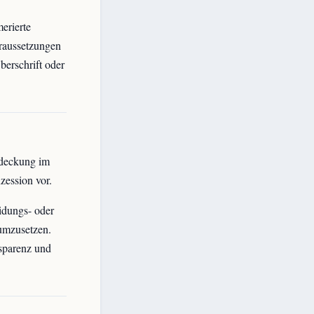
erierte
raussetzungen
berschrift oder
ndeckung im
nzession vor.
idungs- oder
 umzusetzen.
nsparenz und