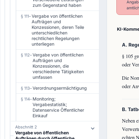
Angabe
zum Gegenstand haben
amtlic
Vergabe von öffentlichen
§ 111
–
Aufträgen und
Konzessionen, deren Teile
KI-Kommen
unterschiedlichen
rechtlichen Regelungen
unterliegen
A. Reg
Vergabe von öffentlichen
§ 112
–
§ 105 gr
Aufträgen und
oder Ver
Konzessionen, die
verschiedene Tätigkeiten
umfassen
Die Norm
oder Anw
Verordnungsermächtigung
§ 113
–
Monitoring;
§ 114
–
Vergabestatistik;
B. Tat
Datenservice Öffentlicher
Einkauf
Neben ei
Abschnitt 2
Verwert
Vergabe von öffentlichen
echten N
Aufträgen durch öffentliche