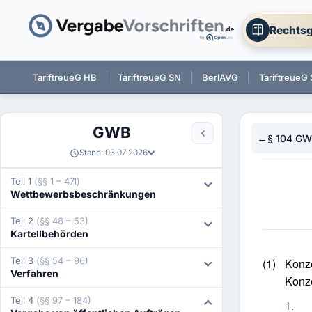
Rechtsg
 BW
TariftreueG HB
TariftreueG SN
BerlAVG
TariftreueG 
GWB
←
§ 104 G
Stand: 03.07.2026
Teil 1
(§§ 1 – 47l)
Wettbewerbsbeschränkungen
Teil 2
(§§ 48 – 53)
Kartellbehörden
Teil 3
(§§ 54 – 96)
(1)
Konze
Verfahren
Konz
Teil 4
(§§ 97 – 184)
1.