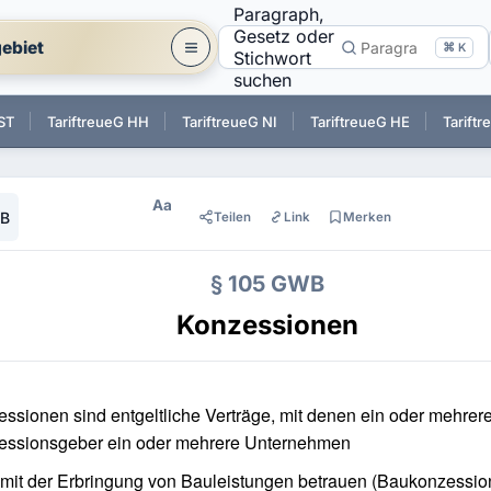
Paragraph,
Gesetz oder
ebiet
⌘ K
Stichwort
suchen
ST
TariftreueG HH
TariftreueG NI
TariftreueG HE
Tarift
Aa
WB
Teilen
Link
Merken
§ 105 GWB
Konzessionen
ssionen sind entgeltliche Verträge, mit denen ein oder mehrer
essionsgeber ein oder mehrere Unternehmen
mit der Erbringung von Bauleistungen betrauen (Baukonzessio