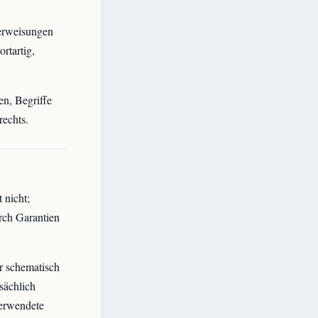
Verweisungen
rtartig,
n, Begriffe
echts.
 nicht;
urch Garantien
r schematisch
sächlich
verwendete