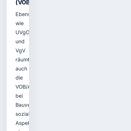
(VOB/A)
Ebenso
wie
UVgO
und
VgV
räumt
auch
die
VOB/A
bei
Bauvergaben
sozialen
Aspekten