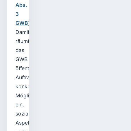
Abs.
3
GWB
).
Damit
räumt
das
GWB
öffentlichen
Auftraggebern
konkrete
Möglichkeiten
ein,
soziale
Aspekte