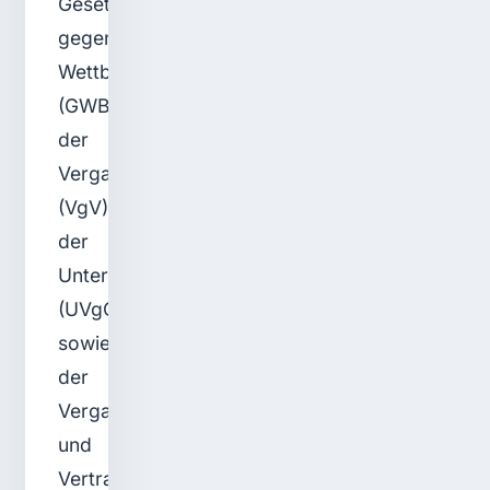
Gesetz
gegen
Wettbewerbsbeschränkungen
(GWB),
der
Vergabeverordnung
(VgV),
der
Unterschwellenvergabeordnung
(UVgO)
sowie
der
Vergabe-
und
Vertragsordnung