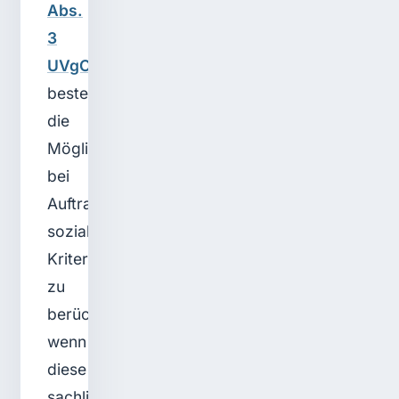
Abs.
3
UVgO
besteht
die
Möglichkeit,
bei
Auftragsvergaben
soziale
Kriterien
zu
berücksichtigen,
wenn
diese
sachlich