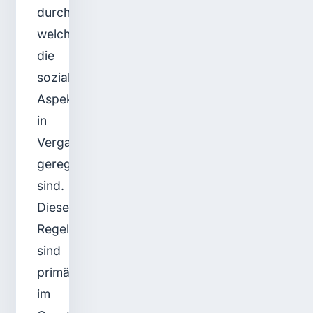
durch
welche
die
sozialen
Aspekte
in
Vergabeverfahren
geregelt
sind.
Diese
Regelungen
sind
primär
im