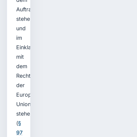
Auftragsgegenstand
stehen
und
im
Einklang
mit
dem
Recht
der
Europäischen
Union
stehen
(
§
97