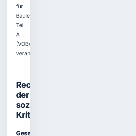
für
Bauleistungen
Teil
A
(VOB/A)
verankert.
Rechtsgrundlagen
der
sozialen
Kriterien
Gesetz