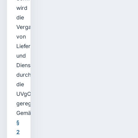
wird
die
Vergabe
von
Liefer-
und
Dienstleistungsaufträgen
durch
die
UVgO
geregelt.
Gemäß
§
2