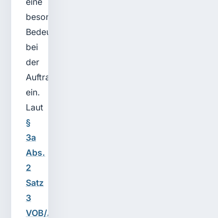
eine
besondere
Bedeutung
bei
der
Auftragserteilung
ein.
Laut
§
3a
Abs.
2
Satz
3
VOB/A