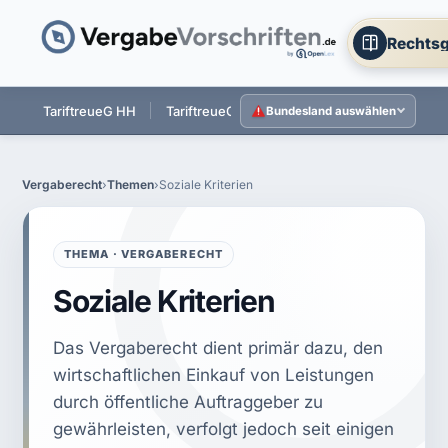
Rechtsg
ST
TariftreueG HH
TariftreueG NI
TariftreueG HE
Tarift
Bundesland auswählen
Vergaberecht
›
Themen
›
Soziale Kriterien
THEMA · VERGABERECHT
Soziale Kriterien
Das Vergaberecht dient primär dazu, den
wirtschaftlichen Einkauf von Leistungen
durch öffentliche Auftraggeber zu
gewährleisten, verfolgt jedoch seit einigen