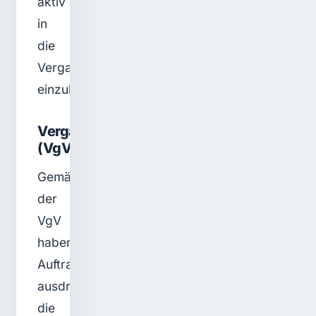
aktiv
in
die
Vergabeentscheidung
einzubeziehen.
Vergabeverordnung
(VgV)
Gemäß
der
VgV
haben
Auftraggeber
ausdrücklich
die