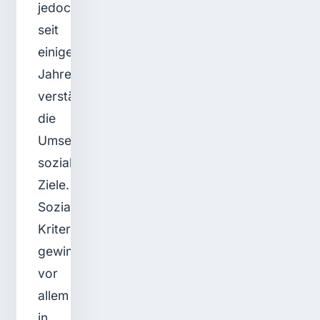
jedoch
seit
einigen
Jahren
verstärkt
die
Umsetzung
sozialer
Ziele.
Soziale
Kriterien
gewinnen
vor
allem
in