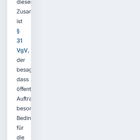
diesem
Zusammenhang
ist
§
31
VgV
,
der
besagt,
dass
öffentliche
Auftraggeber
besondere
Bedingungen
für
die