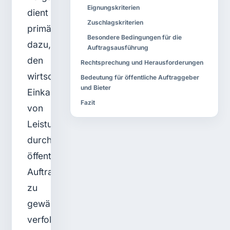
Eignungskriterien
dient
Zuschlagskriterien
primär
Besondere Bedingungen für die
dazu,
Auftragsausführung
den
Rechtsprechung und Herausforderungen
wirtschaftlichen
Bedeutung für öffentliche Auftraggeber
und Bieter
Einkauf
Fazit
von
Leistungen
durch
öffentliche
Auftraggeber
zu
gewährleisten,
verfolgt