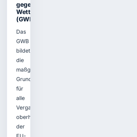
gegen
Wettbewerbsbeschränkungen
(GWB)
Das
GWB
bildet
die
maßgebliche
Grundlage
für
alle
Vergabeverfahren
oberhalb
der
EU-