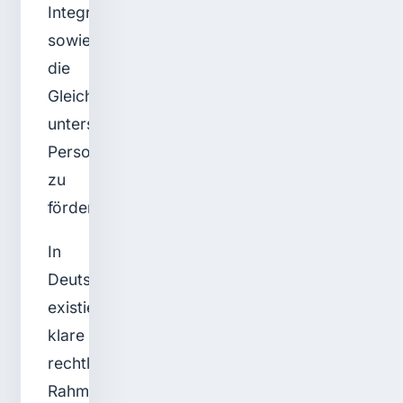
Integration
sowie
die
Gleichbehandlung
unterschiedlicher
Personengruppen
zu
fördern.
In
Deutschland
existieren
klare
rechtliche
Rahmenbedingungen,