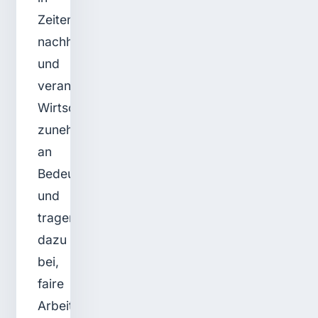
Zeiten
nachhaltiger
und
verantwortungsvoller
Wirtschaftspolitik
zunehmend
an
Bedeutung
und
tragen
dazu
bei,
faire
Arbeitsbedingungen,