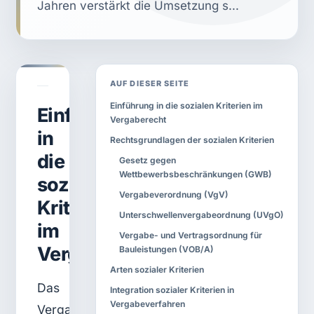
Jahren verstärkt die Umsetzung s...
AUF DIESER SEITE
Einführung in die sozialen Kriterien im
Einführung
Vergaberecht
in
Rechtsgrundlagen der sozialen Kriterien
die
Gesetz gegen
Wettbewerbsbeschränkungen (GWB)
sozialen
Vergabeverordnung (VgV)
Kriterien
Unterschwellenvergabeordnung (UVgO)
im
Vergabe- und Vertragsordnung für
Vergaberecht
Bauleistungen (VOB/A)
Arten sozialer Kriterien
Das
Integration sozialer Kriterien in
Vergabeverfahren
Vergaberecht