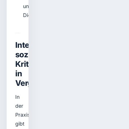
und
Dienstleistung
Integration
sozialer
Kriterien
in
Vergabeverfahren
In
der
Praxis
gibt