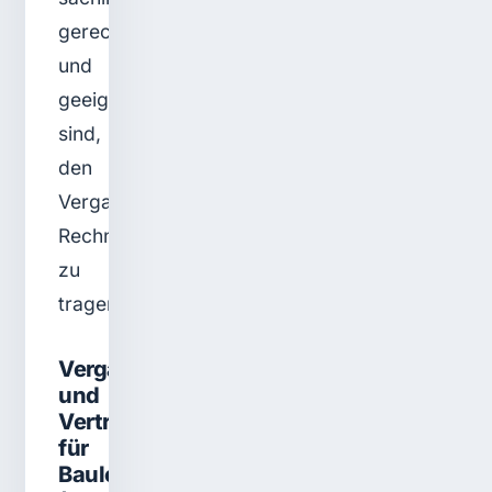
gerechtfertigt
und
geeignet
sind,
den
Vergabezielen
Rechnung
zu
tragen.
Vergabe-
und
Vertragsordnung
für
Bauleistungen