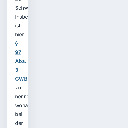
Schwellenwerte.
Insbesondere
ist
hier
§
97
Abs.
3
GWB
zu
nennen,
wonach
bei
der