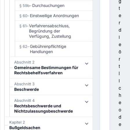
g
Durchsuchungen
§ 59b
–
t
e
Einstweilige Anordnungen
§ 60
–
r
Verfahrensabschluss,
§ 61
–
d
Begründung der
Verfügung, Zustellung
i
e
Gebührenpflichtige
§ 62
–
ö
Handlungen
r
Abschnitt 2
t
Gemeinsame Bestimmungen für
l
Rechtsbehelfsverfahren
i
Abschnitt 3
c
Beschwerde
h
Abschnitt 4
e
Rechtsbeschwerde und
o
Nichtzulassungsbeschwerde
d
Kapitel 2
e
Bußgeldsachen