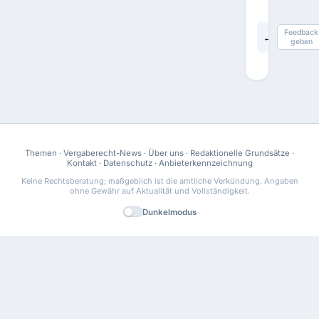
Feedback
←
§ 54 GW
geben
Themen
·
Vergaberecht-News
·
Über uns
·
Redaktionelle Grundsätze
·
Kontakt
·
Datenschutz
·
Anbieterkennzeichnung
Keine Rechtsberatung; maßgeblich ist die amtliche Verkündung. Angaben
ohne Gewähr auf Aktualität und Vollständigkeit.
Dunkelmodus