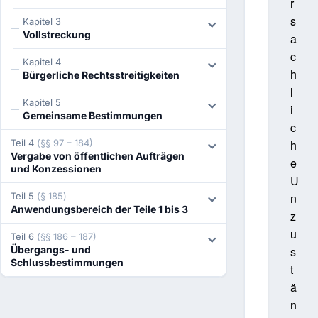
r
s
Kapitel 3
Vollstreckung
a
c
Kapitel 4
h
Bürgerliche Rechtsstreitigkeiten
l
Kapitel 5
i
Gemeinsame Bestimmungen
c
Teil 4
(§§ 97 – 184)
h
Vergabe von öffentlichen Aufträgen
e
und Konzessionen
U
Teil 5
(§ 185)
n
Anwendungsbereich der Teile 1 bis 3
z
u
Teil 6
(§§ 186 – 187)
Übergangs- und
s
Schlussbestimmungen
t
ä
n