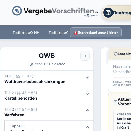
Rechtsg
ST
TariftreueG HH
TariftreueG NI
TariftreueG HE
Tarift
Bundesland auswählen
Lesehis
GWB
Aa
←
§ 54 GW
Stand: 03.07.2026
Noch kein
Vorschrift
§
Teil 1
(§§ 1 – 47l)
Wettbewerbsbeschränkungen
55
LOKAL · WI
GESPEICHE
GWB
Teil 2
(§§ 48 – 53)
Kartellbehörden
Aktuel
Vorab
Vorsch
Teil 3
(§§ 54 – 96)
über
Verfahren
VERGABER
Berlin se
Zustä
Ausschr
Kapitel 1
in Kraft