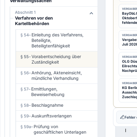
Verwaltungssachen
VERGABER
Abschnitt 1
BayObLG:
1
(1)
Verfahren vor den
Oktoberf
M
fehlende
Kartellbehörden
a
Einleitung des Verfahrens,
§ 54
–
VERGABER
c
Beteiligte,
Vergabeb
Juli 2026
h
Beteiligtenfähigkeit
t
Vorabentscheidung über
§ 55
–
VERGABER
e
Zuständigkeit
OLG Düss
Eilrecht
i
Nachprü
Anhörung, Akteneinsicht,
§ 56
–
n
mündliche Verhandlung
B
VERGABER
KG Berli
Ermittlungen,
§ 57
–
e
Ausschl
Beweiserhebung
Zuschla
t
Beschlagnahme
§ 58
–
e
i
Auskunftsverlangen
§ 59
–
Fehler
l
Prüfung von
§ 59a
–
i
geschäftlichen Unterlagen