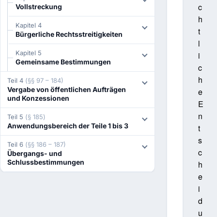
c
Vollstreckung
h
Kapitel 4
t
Bürgerliche Rechtsstreitigkeiten
l
Kapitel 5
i
Gemeinsame Bestimmungen
c
h
Teil 4
(§§ 97 – 184)
Vergabe von öffentlichen Aufträgen
e
und Konzessionen
E
n
Teil 5
(§ 185)
Anwendungsbereich der Teile 1 bis 3
t
s
Teil 6
(§§ 186 – 187)
c
Übergangs- und
Schlussbestimmungen
h
e
i
d
u