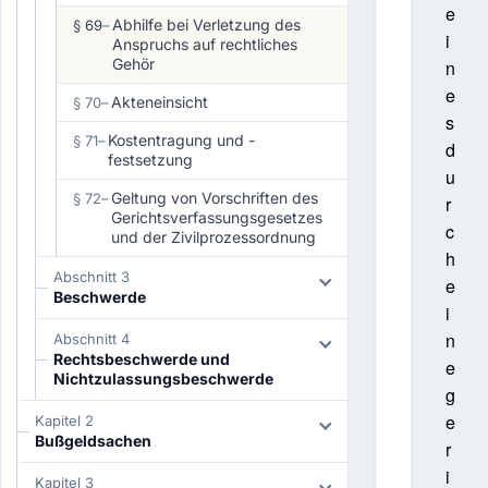
e
Abhilfe bei Verletzung des
§ 69
–
i
Anspruchs auf rechtliches
Gehör
n
e
Akteneinsicht
§ 70
–
s
Kostentragung und -
§ 71
–
d
festsetzung
u
Geltung von Vorschriften des
§ 72
–
r
Gerichtsverfassungsgesetzes
c
und der Zivilprozessordnung
h
Abschnitt 3
e
Beschwerde
i
n
Abschnitt 4
Rechtsbeschwerde und
e
Nichtzulassungsbeschwerde
g
e
Kapitel 2
Bußgeldsachen
r
i
Kapitel 3