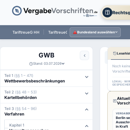
Rechtsg
ST
TariftreueG HH
TariftreueG NI
TariftreueG HE
Tarift
Bundesland auswählen
Lesehis
GWB
Aa
←
§ 68 GW
Stand: 03.07.2026
Noch kein
Vorschrift
§
Teil 1
(§§ 1 – 47l)
Wettbewerbsbeschränkungen
69
LOKAL · WI
GESPEICHE
GWB
Teil 2
(§§ 48 – 53)
Kartellbehörden
Aktuel
Abhil
Vorsch
Teil 3
(§§ 54 – 96)
bei
Verfahren
VERGABER
Berlin se
Verle
Ausschr
Kapitel 1
in Kraft