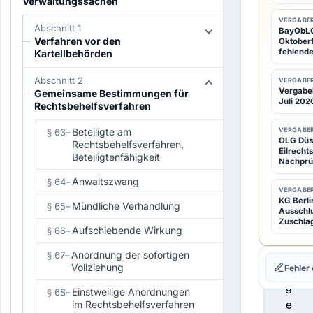
des
Verwaltungssachen
Ansp
VERGABER
Abschnitt 1
BayObLG:
Verfahren vor den
auf
Oktoberf
fehlende
Kartellbehörden
recht
Abschnitt 2
VERGABER
Gehö
Vergabeb
Gemeinsame Bestimmungen für
Juli 2026
Rechtsbehelfsverfahren
Beteiligte am
VERGABER
§ 63
–
OLG Düss
Rechtsbehelfsverfahren,
(1)
A
Eilrecht
Beteiligtenfähigkeit
Nachprü
u
f
Anwaltszwang
§ 64
–
VERGABER
d
KG Berli
Mündliche Verhandlung
§ 65
–
Ausschl
i
Zuschla
Aufschiebende Wirkung
§ 66
–
e
R
Anordnung der sofortigen
§ 67
–
Vollziehung
ü
Fehler
g
Einstweilige Anordnungen
§ 68
–
e
im Rechtsbehelfsverfahren