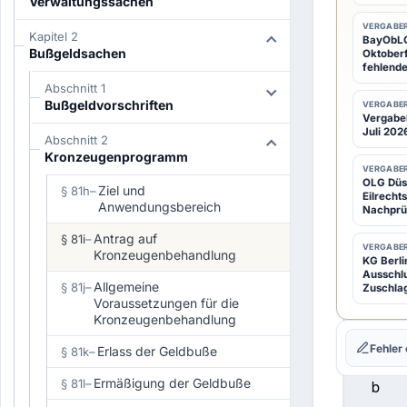
Verwaltungssachen
VERGABER
Kapitel 2
BayObLG:
1
(1)
Bußgeldsachen
Oktoberf
E
fehlende
Abschnitt 1
i
Bußgeldvorschriften
VERGABER
n
Vergabeb
Juli 2026
e
Abschnitt 2
Kronzeugenprogramm
K
VERGABER
r
OLG Düss
Ziel und
§ 81h
–
Eilrecht
o
Anwendungsbereich
Nachprü
n
Antrag auf
§ 81i
–
z
VERGABER
Kronzeugenbehandlung
KG Berli
e
Ausschl
Allgemeine
§ 81j
–
Zuschla
u
Voraussetzungen für die
g
Kronzeugenbehandlung
e
Fehler
Erlass der Geldbuße
§ 81k
–
n
Ermäßigung der Geldbuße
§ 81l
–
b