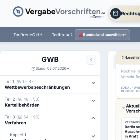
Rechtsg
ST
TariftreueG HH
TariftreueG NI
TariftreueG HE
Tarift
Bundesland auswählen
Lesehis
GWB
Aa
←
§ 81h GW
Stand: 03.07.2026
Noch kein
Vorschrift
§
Teil 1
(§§ 1 – 47l)
Wettbewerbsbeschränkungen
81i
LOKAL · WI
GESPEICHE
GWB
Teil 2
(§§ 48 – 53)
Kartellbehörden
Aktuel
Antra
Vorsch
Teil 3
(§§ 54 – 96)
auf
Verfahren
VERGABER
Berlin se
Kronz
Ausschr
Kapitel 1
in Kraft