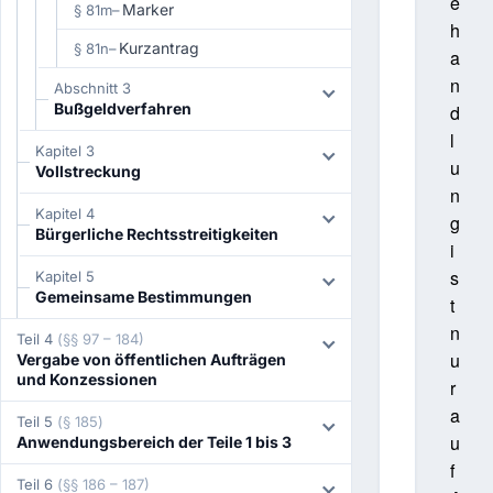
e
Marker
§ 81m
–
h
Kurzantrag
§ 81n
–
a
n
Abschnitt 3
Bußgeldverfahren
d
l
Kapitel 3
u
Vollstreckung
n
Kapitel 4
g
Bürgerliche Rechtsstreitigkeiten
i
s
Kapitel 5
Gemeinsame Bestimmungen
t
n
Teil 4
(§§ 97 – 184)
u
Vergabe von öffentlichen Aufträgen
und Konzessionen
r
a
Teil 5
(§ 185)
u
Anwendungsbereich der Teile 1 bis 3
f
Teil 6
(§§ 186 – 187)