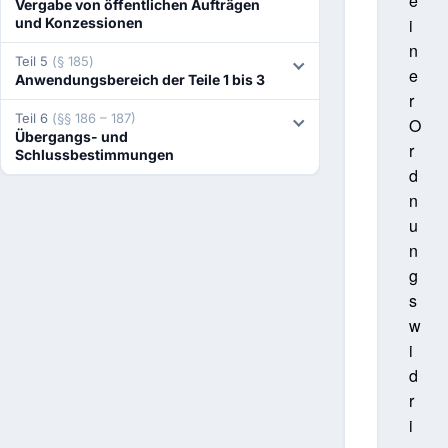
e
Vergabe von öffentlichen Aufträgen
und Konzessionen
i
n
Teil 5
(§ 185)
e
Anwendungsbereich der Teile 1 bis 3
r
Teil 6
(§§ 186 – 187)
O
Übergangs- und
r
Schlussbestimmungen
d
n
u
n
g
s
w
i
d
r
i