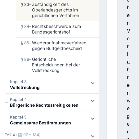
Zuständigkeit des
§ 83
–
h
Oberlandesgerichts im
e
gerichtlichen Verfahren
n
Rechtsbeschwerde zum
§ 84
–
V
Bundesgerichtshof
e
Wiederaufnahmeverfahren
§ 85
–
r
gegen Bußgeldbescheid
f
Gerichtliche
§ 86
–
a
Entscheidungen bei der
h
Vollstreckung
r
Kapitel 3
e
Vollstreckung
n
Kapitel 4
w
Bürgerliche Rechtsstreitigkeiten
e
g
Kapitel 5
Gemeinsame Bestimmungen
e
n
Teil 4
(§§ 97 – 184)