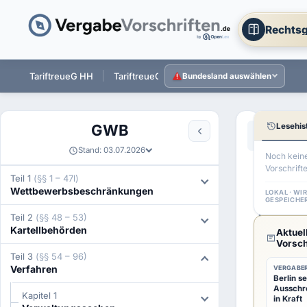
Rechtsg
ST
TariftreueG HH
TariftreueG NI
TariftreueG HE
Tarift
Bundesland auswählen
Lesehis
GWB
Aa
←
§ 82b G
Stand: 03.07.2026
Noch kein
Vorschrift
§
Teil 1
(§§ 1 – 47l)
Wettbewerbsbeschränkungen
83
LOKAL · WI
GESPEICHE
GWB
Teil 2
(§§ 48 – 53)
Kartellbehörden
Aktuel
Zustä
Vorsch
Teil 3
(§§ 54 – 96)
des
Verfahren
VERGABER
Berlin se
Oberl
Ausschr
Kapitel 1
in Kraft