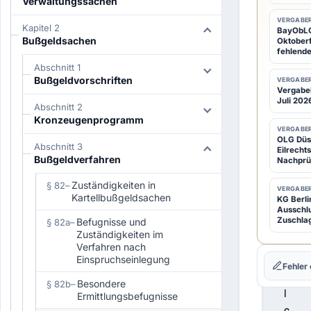
im
Verwaltungssachen
geric
VERGABER
Kapitel 2
BayObLG:
Bußgeldsachen
Verfa
Oktoberf
fehlende
Abschnitt 1
Bußgeldvorschriften
VERGABER
Vergabeb
1
(1)
Juli 2026
Abschnitt 2
I
Kronzeugenprogramm
VERGABER
m
OLG Düss
Abschnitt 3
Eilrecht
g
Bußgeldverfahren
Nachprü
e
Zuständigkeiten in
§ 82
–
r
VERGABER
Kartellbußgeldsachen
KG Berli
i
Ausschl
Zuschla
c
Befugnisse und
§ 82a
–
Zuständigkeiten im
h
Verfahren nach
t
Einspruchseinlegung
Fehler
l
Besondere
§ 82b
–
i
Ermittlungsbefugnisse
c