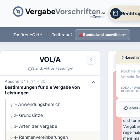
Rechtsg
 ST
TariftreueG HH
TariftreueG NI
TariftreueG HE
Tarift
Bundesland auswählen
Lesehis
VOL/A
Aa
←
§ 3 VOL/
Stand: Aktive Fassung
Noch kein
Vorschrift
Wichtige
Abschnitt 1
(§§ 1 – 20)
Historisc
Bestimmungen für die Vergabe von
LOKAL · WI
Rechtsst
GESPEICHE
Leistungen
VOL/A 20
Anwendu
Anwendungsbereich
§ 1
–
Fehler
der UVg
weitgehe
Grundsätze
§ 2
–
und für 
Arten der Vergabe
§ 3
–
Vergabev
regelmäß
Rahmenvereinbarungen
§ 4
–
mehr maß