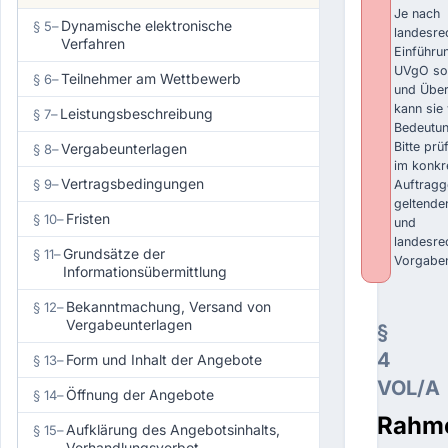
Je nach
Dynamische elektronische
§ 5
–
landesrec
Verfahren
Einführu
UVgO sow
Teilnehmer am Wettbewerb
§ 6
–
und Über
kann sie 
Leistungsbeschreibung
§ 7
–
Bedeutun
Bitte prü
Vergabeunterlagen
§ 8
–
im konkr
Vertragsbedingungen
§ 9
–
Auftragg
geltende
Fristen
§ 10
–
und
landesre
Grundsätze der
§ 11
–
Vorgabe
Informationsübermittlung
Bekanntmachung, Versand von
§ 12
–
Vergabeunterlagen
§
4
Form und Inhalt der Angebote
§ 13
–
VOL/A
Öffnung der Angebote
§ 14
–
Rahme
Aufklärung des Angebotsinhalts,
§ 15
–
Verhandlungsverbot