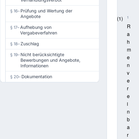
Prüfung und Wertung der
§ 16
–
Angebote
1
(1)
R
Aufhebung von
§ 17
–
Vergabeverfahren
a
h
Zuschlag
§ 18
–
m
Nicht berücksichtigte
§ 19
–
e
Bewerbungen und Angebote,
n
Informationen
v
Dokumentation
§ 20
–
e
r
e
i
n
b
a
r