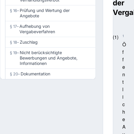
der
Prüfung und Wertung der
§ 16
–
Verga
Angebote
Aufhebung von
§ 17
–
Vergabeverfahren
1
(1)
Zuschlag
§ 18
–
Ö
f
Nicht berücksichtigte
§ 19
–
Bewerbungen und Angebote,
f
Informationen
e
n
Dokumentation
§ 20
–
t
l
i
c
h
e
A