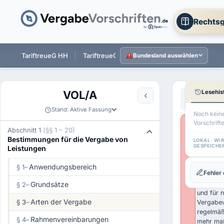
Rechtsg
 ST
TariftreueG HH
TariftreueG NI
TariftreueG HE
Tarift
Bundesland auswählen
Lesehis
VOL/A
Aa
←
§ 2 VOL/
Stand: Aktive Fassung
Noch kein
Vorschrift
Wichtige
Abschnitt 1
(§§ 1 – 20)
Historisc
Bestimmungen für die Vergabe von
LOKAL · WI
Rechtsst
GESPEICHE
Leistungen
VOL/A 20
Anwendu
Anwendungsbereich
§ 1
–
Fehler
der UVg
weitgehe
Grundsätze
§ 2
–
und für 
Arten der Vergabe
§ 3
–
Vergabev
regelmäß
Rahmenvereinbarungen
§ 4
–
mehr maß