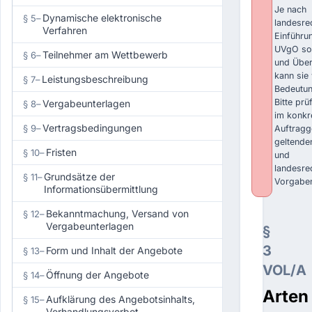
Je nach
Dynamische elektronische
§ 5
–
landesrec
Verfahren
Einführu
UVgO sow
Teilnehmer am Wettbewerb
§ 6
–
und Über
kann sie 
Leistungsbeschreibung
§ 7
–
Bedeutun
Bitte prü
Vergabeunterlagen
§ 8
–
im konkr
Vertragsbedingungen
§ 9
–
Auftragg
geltende
Fristen
§ 10
–
und
landesre
Grundsätze der
§ 11
–
Vorgabe
Informationsübermittlung
Bekanntmachung, Versand von
§ 12
–
Vergabeunterlagen
§
3
Form und Inhalt der Angebote
§ 13
–
VOL/A
Öffnung der Angebote
§ 14
–
Arten
Aufklärung des Angebotsinhalts,
§ 15
–
Verhandlungsverbot