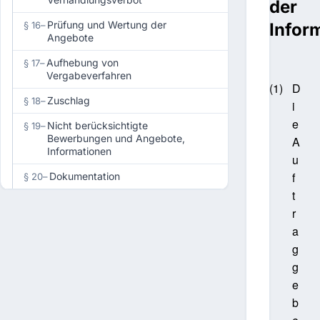
der
Prüfung und Wertung der
§ 16
–
Infor
Angebote
Aufhebung von
§ 17
–
Vergabeverfahren
(1)
D
Zuschlag
§ 18
–
i
e
Nicht berücksichtigte
§ 19
–
Bewerbungen und Angebote,
A
Informationen
u
f
Dokumentation
§ 20
–
t
r
a
g
g
e
b