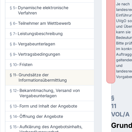
Je nach
Dynamische elektronische
§ 5
–
landesrec
Verfahren
Einführu
UVgO sow
Teilnehmer am Wettbewerb
§ 6
–
und Über
kann sie 
Leistungsbeschreibung
§ 7
–
Bedeutun
Bitte prü
Vergabeunterlagen
§ 8
–
im konkr
Vertragsbedingungen
§ 9
–
Auftragg
geltende
Fristen
§ 10
–
und
landesre
Grundsätze der
§ 11
–
Vorgabe
Informationsübermittlung
Bekanntmachung, Versand von
§ 12
–
Vergabeunterlagen
§
11
Form und Inhalt der Angebote
§ 13
–
VOL/A
Öffnung der Angebote
§ 14
–
Grund
Aufklärung des Angebotsinhalts,
§ 15
–
Verhandlungsverbot