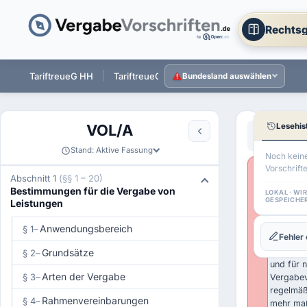
Rechtsg
 ST
TariftreueG HH
TariftreueG NI
TariftreueG HE
Tarift
Bundesland auswählen
Lesehis
VOL/A
Aa
←
§ 10 VOL
Stand: Aktive Fassung
Noch kein
Vorschrift
Wichtige
Abschnitt 1
(§§ 1 – 20)
Historisc
Bestimmungen für die Vergabe von
LOKAL · WI
Rechtsst
GESPEICHE
Leistungen
VOL/A 20
Anwendu
Anwendungsbereich
§ 1
–
Fehler
der UVg
weitgehe
Grundsätze
§ 2
–
und für 
Arten der Vergabe
§ 3
–
Vergabev
regelmäß
Rahmenvereinbarungen
§ 4
–
mehr maß