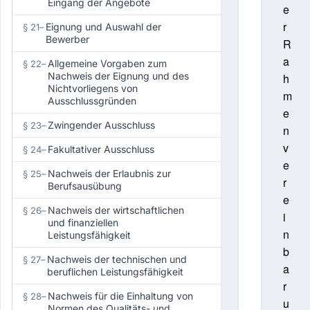
Eingang der Angebote
e
r
Eignung und Auswahl der
§ 21
–
Bewerber
R
a
Allgemeine Vorgaben zum
§ 22
–
Nachweis der Eignung und des
h
Nichtvorliegens von
m
Ausschlussgründen
e
Zwingender Ausschluss
§ 23
–
n
v
Fakultativer Ausschluss
§ 24
–
e
Nachweis der Erlaubnis zur
§ 25
–
r
Berufsausübung
e
Nachweis der wirtschaftlichen
§ 26
–
i
und finanziellen
n
Leistungsfähigkeit
b
Nachweis der technischen und
§ 27
–
a
beruflichen Leistungsfähigkeit
r
Nachweis für die Einhaltung von
§ 28
–
u
Normen des Qualitäts- und