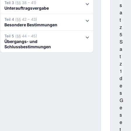
Teil 3
(§§ 38 – 41)
s
Unterauftragsvergabe
a
t
Teil 4
(§§ 42 – 43)
Besondere Bestimmungen
z
5
Teil 5
(§§ 44 – 45)
S
Übergangs- und
Schlussbestimmungen
a
t
z
1
d
e
s
G
e
s
e
t