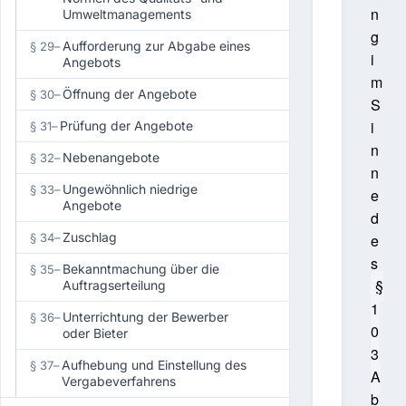
n
Umweltmanagements
g
Aufforderung zur Abgabe eines
§ 29
–
i
Angebots
m
Öffnung der Angebote
§ 30
–
S
i
Prüfung der Angebote
§ 31
–
n
Nebenangebote
§ 32
–
n
Ungewöhnlich niedrige
§ 33
–
e
Angebote
d
Zuschlag
§ 34
–
e
s
Bekanntmachung über die
§ 35
–
§
Auftragserteilung
1
Unterrichtung der Bewerber
§ 36
–
0
oder Bieter
3
Aufhebung und Einstellung des
§ 37
–
A
Vergabeverfahrens
b