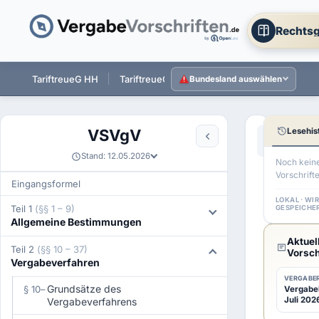
Rechtsg
 ST
TariftreueG HH
TariftreueG NI
TariftreueG HE
Tarift
Bundesland auswählen
Lesehis
VSVgV
Aa
←
§ 13 VSV
Stand: 12.05.2026
Noch kein
Vorschrift
§
Eingangsformel
14
LOKAL · WI
Teil 1
(§§ 1 – 9)
GESPEICHE
Allgemeine Bestimmungen
VSVgV
Aktuel
Rahme
Teil 2
(§§ 10 – 37)
Vorsch
Vergabeverfahren
VERGABER
Grundsätze des
§ 10
–
Vergabeb
Juli 2026
Vergabeverfahrens
1
(1)