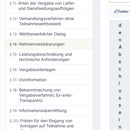
F
Arten der Vergabe von Liefer-
§ 11
–
und Dienstleistungsaufträgen
ü
Fehler
r
Verhandlungsverfahren ohne
§ 12
–
Teilnahmewettbewerb
d
e
Wettbewerblicher Dialog
§ 13
–
n
Rahmenvereinbarungen
§ 14
–
A
b
Leistungsbeschreibung und
§ 15
–
technische Anforderungen
s
c
Vergabeunterlagen
§ 16
–
h
Vorinformation
§ 17
–
l
u
Bekanntmachung von
§ 18
–
Vergabeverfahren; Ex-ante-
s
Transparenz
s
Informationsübermittlung
§ 19
–
e
i
Fristen für den Eingang von
§ 20
–
Anträgen auf Teilnahme und
n