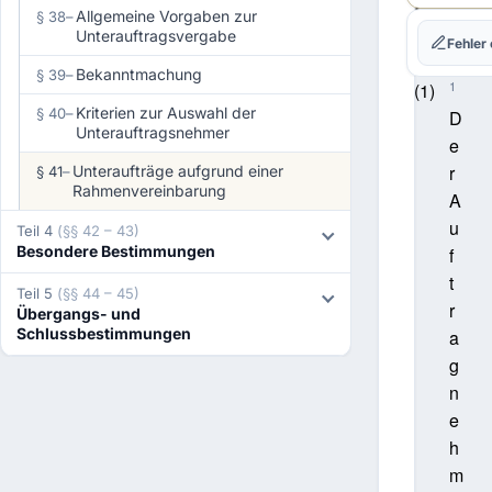
Rahme
Allgemeine Vorgaben zur
§ 38
–
Unterauftragsvergabe
Fehler
Bekanntmachung
§ 39
–
1
(1)
Kriterien zur Auswahl der
§ 40
–
D
Unterauftragsnehmer
e
r
Unteraufträge aufgrund einer
§ 41
–
Rahmenvereinbarung
A
u
Teil 4
(§§ 42 – 43)
Besondere Bestimmungen
f
t
Teil 5
(§§ 44 – 45)
r
Übergangs- und
Schlussbestimmungen
a
g
n
e
h
m