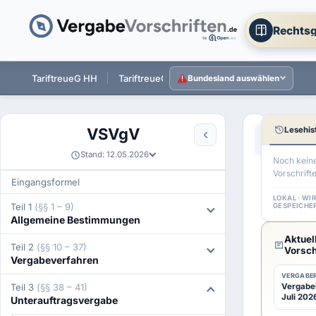
Rechtsg
 ST
TariftreueG HH
TariftreueG NI
TariftreueG HE
Tarift
Bundesland auswählen
Lesehis
VSVgV
Aa
←
§ 40 VS
Stand: 12.05.2026
Noch kein
Vorschrift
§
Eingangsformel
41
LOKAL · WI
Teil 1
(§§ 1 – 9)
GESPEICHE
Allgemeine Bestimmungen
VSVgV
Aktuel
Unter
Teil 2
(§§ 10 – 37)
Vorsch
Vergabeverfahren
aufgr
VERGABER
Teil 3
(§§ 38 – 41)
Vergabeb
einer
Juli 2026
Unterauftragsvergabe