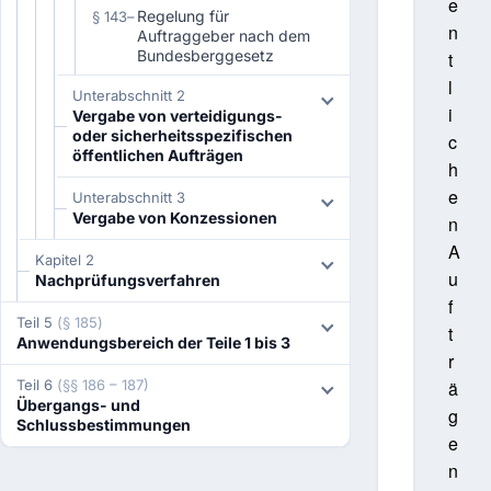
e
Regelung für
§ 143
–
n
Auftraggeber nach dem
Bundesberggesetz
t
l
Unterabschnitt 2
i
Vergabe von verteidigungs-
oder sicherheitsspezifischen
c
öffentlichen Aufträgen
h
e
Unterabschnitt 3
Vergabe von Konzessionen
n
A
Kapitel 2
u
Nachprüfungsverfahren
f
Teil 5
(§ 185)
t
Anwendungsbereich der Teile 1 bis 3
r
Teil 6
(§§ 186 – 187)
ä
Übergangs- und
g
Schlussbestimmungen
e
n