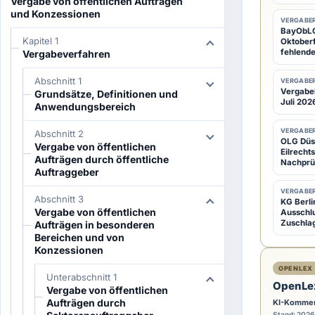
Vergabe von öffentlichen Aufträgen
und Konzessionen
VERGABER
BayObLG:
I
Kapitel 1
Oktoberf
m
fehlende
Vergabeverfahren
Ü
Abschnitt 1
VERGABER
b
Vergabeb
Grundsätze, Definitionen und
Juli 2026
r
Anwendungsbereich
i
VERGABER
Abschnitt 2
g
OLG Düss
Vergabe von öffentlichen
Eilrecht
e
Aufträgen durch öffentliche
Nachprü
Auftraggeber
n
g
VERGABER
Abschnitt 3
KG Berli
e
Vergabe von öffentlichen
Ausschl
Zuschla
Aufträgen in besonderen
l
Bereichen und von
t
Konzessionen
e
OPENLEX 
Unterabschnitt 1
n
OpenLe
Vergabe von öffentlichen
f
Aufträgen durch
KI-Kommen
Stand: 2026