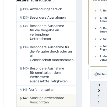
ü
Sektorenauftraggeber
r
Anwendungsbereich
§ 136
–
A. R
d
Besondere Ausnahmen
§ 137
–
i
B. Ta
Anwe
e
Besondere Ausnahme
§ 138
–
C. Re
V
für die Vergabe an
Entsc
verbundene
e
Unternehmen
D. Sy
r
E. Au
Besondere Ausnahme für
§ 139
–
g
Abgr
die Vergabe durch oder an
a
ein
F. Ve
b
Gemeinschaftsunternehmen
Doku
e
G. Fe
Besondere Ausnahme
§ 140
–
v
für unmittelbar dem
Fehler
H. Pr
Wettbewerb
o
ausgesetzte Tätigkeiten
n
Verfahrensarten
ö
§ 141
–
f
Sonstige anwendbare
§ 142
–
f
Vorschriften