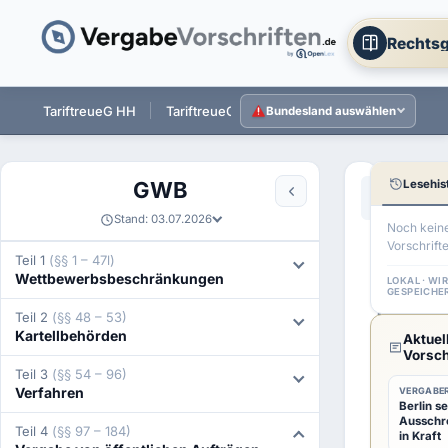
Rechtsg
ST
TariftreueG HH
TariftreueG NI
TariftreueG HE
Tarift
Bundesland auswählen
Lesehis
GWB
Aa
←
§ 141 GW
Stand: 03.07.2026
Noch kein
Vorschrift
§
Teil 1
(§§ 1 – 47l)
Wettbewerbsbeschränkungen
142
LOKAL · WI
GESPEICHE
GWB
Teil 2
(§§ 48 – 53)
Kartellbehörden
Aktuel
Sonst
Vorsch
Teil 3
(§§ 54 – 96)
anwe
Verfahren
VERGABER
Berlin se
Vorsc
Ausschr
Teil 4
(§§ 97 – 184)
in Kraft