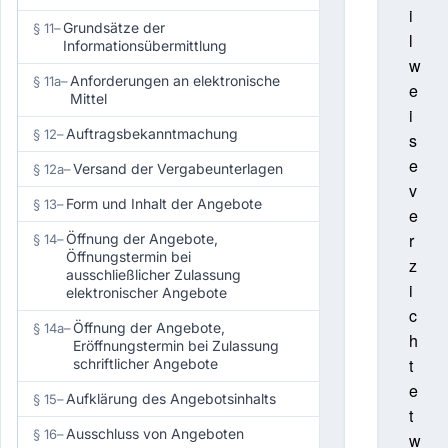
i
Grundsätze der
§ 11
–
l
Informationsübermittlung
w
Anforderungen an elektronische
§ 11a
–
e
Mittel
i
Auftragsbekanntmachung
§ 12
–
s
e
Versand der Vergabeunterlagen
§ 12a
–
v
Form und Inhalt der Angebote
§ 13
–
e
r
Öffnung der Angebote,
§ 14
–
Öffnungstermin bei
z
ausschließlicher Zulassung
i
elektronischer Angebote
c
Öffnung der Angebote,
§ 14a
–
h
Eröffnungstermin bei Zulassung
t
schriftlicher Angebote
e
Aufklärung des Angebotsinhalts
§ 15
–
t
Ausschluss von Angeboten
§ 16
–
w