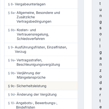
t
Vergabeunterlagen
§ 8
–
u
Allgemeine, Besondere und
§ 8a
–
n
Zusätzliche
g
Vertragsbedingungen
s
Kosten- und
§ 8b
–
o
Vertrauensregelung,
Schiedsverfahren
l
l
Ausführungsfristen, Einzelfristen,
§ 9
–
g
Verzug
a
Vertragsstrafen,
§ 9a
–
n
Beschleunigungsvergütung
z
Verjährung der
§ 9b
–
o
Mängelansprüche
d
Sicherheitsleistung
§ 9c
–
e
r
Änderung der Vergütung
§ 9d
–
t
Angebots-, Bewerbungs-,
§ 10
–
e
Bindefristen