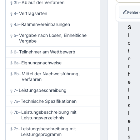
Ablauf der Verfahren
§ 3b
–
A
u
Fehler
Vertragsarten
§ 4
–
f
Rahmenvereinbarungen
§ 4a
–
S
i
Vergabe nach Losen, Einheitliche
§ 5
–
Vergabe
c
h
Teilnehmer am Wettbewerb
§ 6
–
e
Eignungsnachweise
§ 6a
–
r
h
Mittel der Nachweisführung,
§ 6b
–
Verfahren
e
i
Leistungsbeschreibung
§ 7
–
t
Technische Spezifikationen
§ 7a
–
s
Leistungsbeschreibung mit
l
§ 7b
–
Leistungsverzeichnis
e
i
Leistungsbeschreibung mit
§ 7c
–
Leistungsprogramm
s