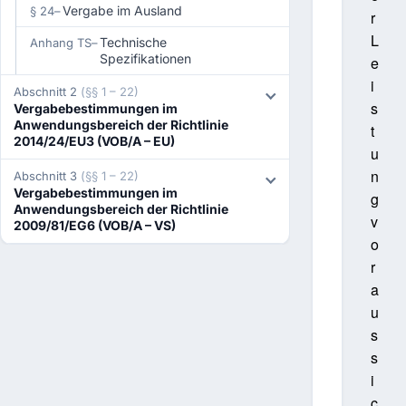
Vergabe im Ausland
§ 24
–
r
L
Technische
Anhang TS
–
Spezifikationen
e
i
Abschnitt 2
(§§ 1 – 22)
s
Vergabebestimmungen im
Anwendungsbereich der Richtlinie
t
2014/24/EU3 (VOB/A – EU)
u
n
Abschnitt 3
(§§ 1 – 22)
Vergabebestimmungen im
g
Anwendungsbereich der Richtlinie
v
2009/81/EG6 (VOB/A – VS)
o
r
a
u
s
s
i
c