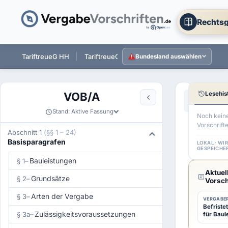
Rechtsg
 ST
TariftreueG HH
TariftreueG NI
TariftreueG HE
Tarift
Bundesland auswählen
Lesehis
VOB/A
Aa
←
§ 9b VOB
Stand: Aktive Fassung
Noch kein
Vorschrift
§
Abschnitt 1
(§§ 1 – 24)
Basisparagrafen
9c
LOKAL · WI
GESPEICHE
VOB/A
Bauleistungen
§ 1
–
Aktuel
Siche
Grundsätze
§ 2
–
Vorsch
Arten der Vergabe
§ 3
–
VERGABER
Befriste
Zulässigkeitsvoraussetzungen
§ 3a
–
für Baul
1
(1)