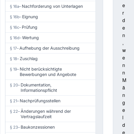
e
Nachforderung von Unterlagen
§ 16a
–
r
Eignung
§ 16b
–
d
e
Prüfung
§ 16c
–
n
Wertung
§ 16d
–
,
Aufhebung der Ausschreibung
§ 17
–
w
e
Zuschlag
§ 18
–
n
Nicht berücksichtigte
§ 19
–
n
Bewerbungen und Angebote
M
Dokumentation,
§ 20
–
ä
Informationspflicht
n
Nachprüfungsstellen
§ 21
–
g
e
Änderungen während der
§ 22
–
Vertragslaufzeit
l
d
Baukonzessionen
§ 23
–
e