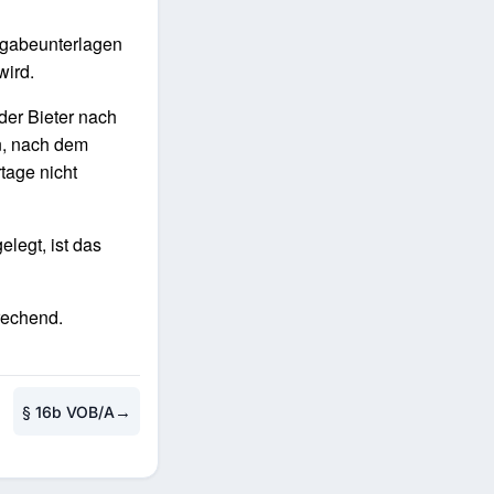
rgabeunterlagen
wird.
der Bieter nach
n, nach dem
rtage nicht
elegt, ist das
rechend.
→
§ 16b VOB/A