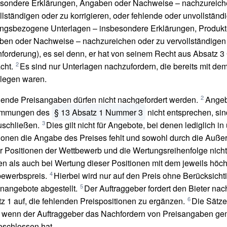
sondere Erklärungen, Angaben oder Nachweise – nachzureich
llständigen oder zu korrigieren, oder fehlende oder unvollständ
ungsbezogene Unterlagen – insbesondere Erklärungen, Produkt
en oder Nachweise – nachzureichen oder zu vervollständigen
forderung), es sei denn, er hat von seinem Recht aus Absatz 
2
cht.
Es sind nur Unterlagen nachzufordern, die bereits mit d
legen waren.
2
ende Preisangaben dürfen nicht nachgefordert werden.
Angeb
immungen des
§ 13 Absatz 1 Nummer 3
nicht entsprechen, sin
3
schließen.
Dies gilt nicht für Angebote, bei denen lediglich i
ionen die Angabe des Preises fehlt und sowohl durch die Auße
r Positionen der Wettbewerb und die Wertungsreihenfolge nicht 
n als auch bei Wertung dieser Positionen mit dem jeweils höc
4
ewerbspreis.
Hierbei wird nur auf den Preis ohne Berücksicht
5
angebote abgestellt.
Der Auftraggeber fordert den Bieter n
6
z 1 auf, die fehlenden Preispositionen zu ergänzen.
Die Sätze
, wenn der Auftraggeber das Nachfordern von Preisangaben g
schlossen hat.