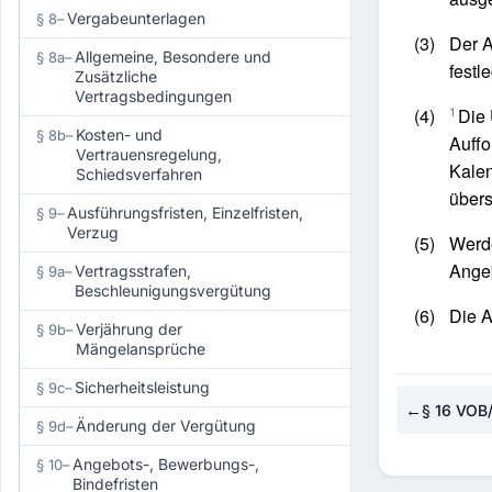
Vergabeunterlagen
§ 8
–
(3)
Der A
Allgemeine, Besondere und
§ 8a
–
festl
Zusätzliche
Vertragsbedingungen
1
(4)
Die 
Kosten- und
§ 8b
–
Auffo
Vertrauensregelung,
Kalen
Schiedsverfahren
übers
Ausführungsfristen, Einzelfristen,
§ 9
–
Verzug
(5)
Werde
Ange
Vertragsstrafen,
§ 9a
–
Beschleunigungsvergütung
(6)
Die A
Verjährung der
§ 9b
–
Mängelansprüche
Sicherheitsleistung
§ 9c
–
←
§ 16 VOB
Änderung der Vergütung
§ 9d
–
Angebots-, Bewerbungs-,
§ 10
–
Bindefristen