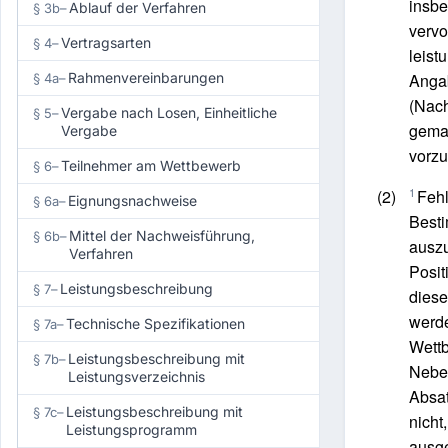
insbe
Ablauf der Verfahren
§ 3b
–
vervo
Vertragsarten
§ 4
–
leist
Rahmenvereinbarungen
Angab
§ 4a
–
(Nach
Vergabe nach Losen, Einheitliche
§ 5
–
gema
Vergabe
vorzu
Teilnehmer am Wettbewerb
§ 6
–
1
(2)
Fehl
Eignungsnachweise
§ 6a
–
Best
Mittel der Nachweisführung,
§ 6b
–
auszu
Verfahren
Posit
Leistungsbeschreibung
§ 7
–
diese
werde
Technische Spezifikationen
§ 7a
–
Wettb
Leistungsbeschreibung mit
§ 7b
–
Neben
Leistungsverzeichnis
Absat
Leistungsbeschreibung mit
§ 7c
–
nicht
Leistungsprogramm
ausge