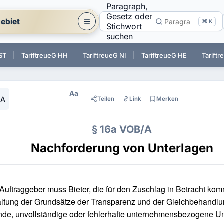
Paragraph,
Gesetz oder
ebiet
⌘ K
Stichwort
suchen
 ST
TariftreueG HH
TariftreueG NI
TariftreueG HE
Tarift
Aa
/A
Teilen
Link
Merken
§ 16a VOB/A
Nachforderung von Unterlagen
Auftraggeber muss Bieter, die für den Zuschlag in Betracht kom
ltung der Grundsätze der Transparenz und der Gleichbehandlun
nde, unvollständige oder fehlerhafte unternehmensbezogene U