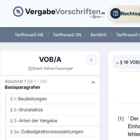
Rechtsg
 BW
TariftreueG HB
TariftreueG SN
BerlAVG
TariftreueG
VOB/A
←
§ 16 VOB
Stand: Aktive Fassung
Abschnitt 1
(§§ 1 – 24)
Basisparagrafen
Bauleistungen
§ 1
–
Grundsätze
§ 2
–
1
(1)
Der 
Arten der Vergabe
§ 3
–
Einha
Zulässigkeitsvoraussetzungen
§ 3a
–
fehle