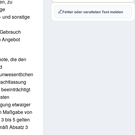
en, zu
ige
Fehler oder veralteten Text melden
- und sonstige
3 Gebrauch
em Angebot
ote, die den
d
n unwesentlichen
rachtlassung
beeinträchtigt
hsten
igung etwaiger
ach Maßgabe von
 3 bis 5 gelten
emäß Absatz 3