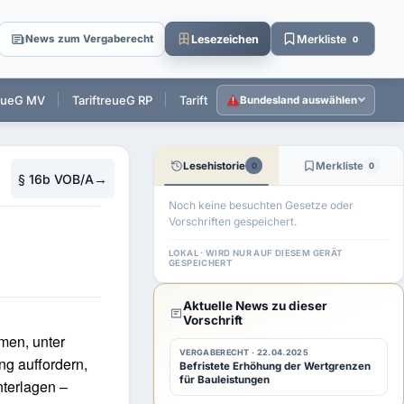
Lesezeichen
Merkliste
News zum Vergaberecht
0
reueG MV
TariftreueG RP
TariftreueG SL
TariftreueG SH
T
Bundesland auswählen
Lesehistorie
Merkliste
0
0
→
§ 16b VOB/A
Noch keine besuchten Gesetze oder
Vorschriften gespeichert.
LOKAL · WIRD NUR AUF DIESEM GERÄT
GESPEICHERT
Aktuelle News zu dieser
Vorschrift
men, unter
VERGABERECHT · 22.04.2025
g auffordern,
Befristete Erhöhung der Wertgrenzen
für Bauleistungen
nterlagen –