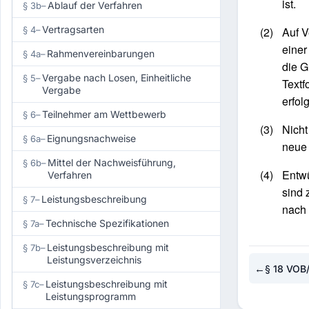
ist.
Ablauf der Verfahren
§ 3b
–
Vertragsarten
§ 4
–
(2)
Auf V
einer
Rahmenvereinbarungen
§ 4a
–
die G
Vergabe nach Losen, Einheitliche
§ 5
–
Textf
Vergabe
erfol
Teilnehmer am Wettbewerb
§ 6
–
(3)
Nicht
Eignungsnachweise
§ 6a
–
neue 
Mittel der Nachweisführung,
§ 6b
–
(4)
Entwü
Verfahren
sind 
Leistungsbeschreibung
§ 7
–
nach 
Technische Spezifikationen
§ 7a
–
Leistungsbeschreibung mit
§ 7b
–
Leistungsverzeichnis
←
§ 18 VOB
Leistungsbeschreibung mit
§ 7c
–
Leistungsprogramm