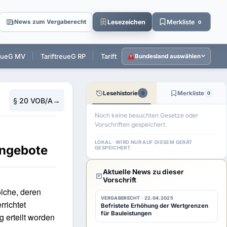
Lesezeichen
Merkliste
News zum Vergaberecht
0
reueG MV
TariftreueG RP
TariftreueG SL
TariftreueG SH
T
Bundesland auswählen
Lesehistorie
Merkliste
0
0
→
§ 20 VOB/A
Noch keine besuchten Gesetze oder
Vorschriften gespeichert.
LOKAL · WIRD NUR AUF DIESEM GERÄT
Angebote
GESPEICHERT
Aktuelle News zu dieser
Vorschrift
olche, deren
VERGABERECHT · 22.04.2025
rrichtet
Befristete Erhöhung der Wertgrenzen
für Bauleistungen
g erteilt worden