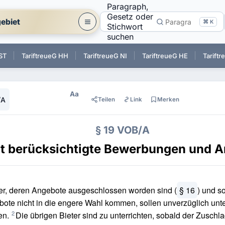
Paragraph,
Gesetz oder
ebiet
⌘ K
Stichwort
suchen
 ST
TariftreueG HH
TariftreueG NI
TariftreueG HE
Tarift
Aa
/A
Teilen
Link
Merken
§ 19 VOB/A
t berücksichtigte Bewerbungen und 
er, deren Angebote ausgeschlossen worden sind (
§ 16
) und s
ote nicht in die engere Wahl kommen, sollen unverzüglich unte
2
en.
Die übrigen Bieter sind zu unterrichten, sobald der Zuschla