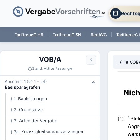
Rechtsg
 BW
TariftreueG HB
TariftreueG SN
BerlAVG
TariftreueG
VOB/A
←
§ 18 VOB
Stand: Aktive Fassung
Abschnitt 1
(§§ 1 – 24)
Basisparagrafen
Nich
Bauleistungen
§ 1
–
Grundsätze
§ 2
–
1
(1)
Biet
Arten der Vergabe
§ 3
–
Angeb
Zulässigkeitsvoraussetzungen
§ 3a
–
werd