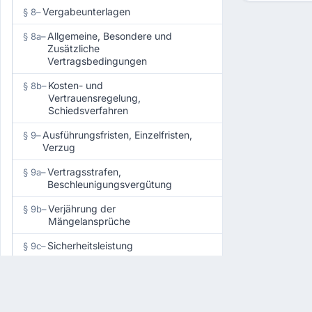
Vergabeunterlagen
§ 8
–
Allgemeine, Besondere und
§ 8a
–
Zusätzliche
Vertragsbedingungen
Kosten- und
§ 8b
–
Vertrauensregelung,
Schiedsverfahren
Ausführungsfristen, Einzelfristen,
§ 9
–
Verzug
Vertragsstrafen,
§ 9a
–
Beschleunigungsvergütung
Verjährung der
§ 9b
–
Mängelansprüche
Sicherheitsleistung
§ 9c
–
Änderung der Vergütung
§ 9d
–
Angebots-, Bewerbungs-,
§ 10
–
Bindefristen