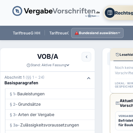
Rechtsg
 ST
TariftreueG HH
TariftreueG NI
TariftreueG HE
Tarift
Bundesland auswählen
Lesehis
VOB/A
Aa
←
§ 11a VO
Stand: Aktive Fassung
Noch kein
Vorschrift
§
Abschnitt 1
(§§ 1 – 24)
Basisparagrafen
12
LOKAL · WI
GESPEICHE
VOB/A
Bauleistungen
§ 1
–
Aktuel
Auftr
Grundsätze
§ 2
–
Vorsch
Arten der Vergabe
§ 3
–
VERGABER
Befriste
Zulässigkeitsvoraussetzungen
§ 3a
–
für Baul
(1)