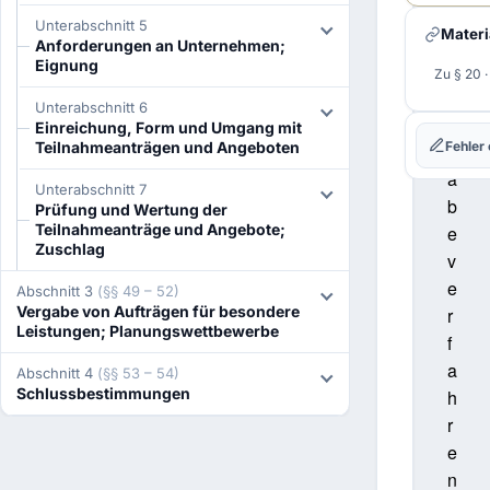
e
Unterabschnitt 5
H. Do
Materi
s
Anforderungen an Unternehmen;
I. Am
Eignung
V
Zu § 20 
Recht
e
Unterabschnitt 6
J. No
r
Struk
Einreichung, Form und Umgang mit
Fehler
Teilnahmeanträgen und Angeboten
g
K. Re
und L
a
Unterabschnitt 7
b
L. Re
Prüfung und Wertung der
Teilnahmeanträge und Angebote;
e
M. Re
Zuschlag
Über
v
e
N. Ve
Abschnitt 3
(§§ 49 – 52)
Nach
Vergabe von Aufträgen für besondere
r
Leistungen; Planungswettbewerbe
O. Fe
f
Schad
a
Abschnitt 4
(§§ 53 – 54)
P. Ver
Schlussbestimmungen
h
Berat
r
Q. Qu
Nach
e
n