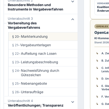
Unterabschnitt 2
o
VERGABER
Besondere Methoden und
Koalitio
r
Instrumente in Vergabeverfahren
Änderun
d
Unterabschnitt 3
e
Vorbereitung des
r
OPENLEX 
Vergabeverfahrens
OpenLe
E
Markterkundung
§ 20
–
KI-Kommen
i
Stand: 2026
n
Vergabeunterlagen
§ 21
–
l
Aufteilung nach Losen
§ 22
–
A. Zw
e
B. Zu
Leistungsbeschreibung
§ 23
–
i
C. In
t
Nachweisführung durch
§ 24
–
Leist
Gütezeichen
u
D. Un
n
Nebenangebote
§ 25
–
E. Gl
g
Vorb
Unteraufträge
§ 26
–
e
F. Ve
i
Unterabschnitt 4
G. Da
Veröffentlichungen; Transparenz
n
Komm