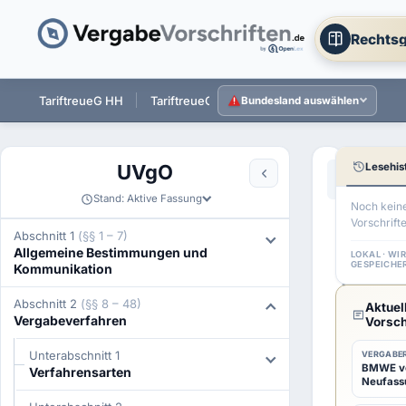
Rechtsg
 ST
TariftreueG HH
TariftreueG NI
TariftreueG HE
Tarift
Bundesland auswählen
Lesehis
UVgO
Aa
←
§ 19 UVg
Stand: Aktive Fassung
Noch kein
Vorschrift
§
Abschnitt 1
(§§ 1 – 7)
Allgemeine Bestimmungen und
20
LOKAL · WI
GESPEICHE
Kommunikation
UVgO
Abschnitt 2
(§§ 8 – 48)
Aktuel
Markt
Vergabeverfahren
Vorsch
Unterabschnitt 1
VERGABER
BMWE ver
Verfahrensarten
Neufass
(1)
V