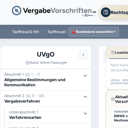
Rechtsg
 ST
TariftreueG HH
TariftreueG NI
TariftreueG HE
Tarift
Bundesland auswählen
Lesehis
UVgO
Aa
←
§ 25 UVg
Stand: Aktive Fassung
Noch kein
Vorschrift
§
Abschnitt 1
(§§ 1 – 7)
Allgemeine Bestimmungen und
26
LOKAL · WI
GESPEICHE
Kommunikation
UVgO
Abschnitt 2
(§§ 8 – 48)
Aktuel
Unter
Vergabeverfahren
Vorsch
Unterabschnitt 1
VERGABER
BMWE ver
Verfahrensarten
Neufass
1
(1)