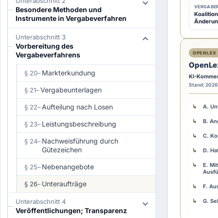
Unterabschnitt 2
D
VERGABER
Besondere Methoden und
Koalitio
e
Instrumente in Vergabeverfahren
Änderun
r
Unterabschnitt 3
A
Vorbereitung des
u
OPENLEX 
Vergabeverfahrens
OpenLe
f
Markterkundung
§ 20
–
KI-Kommen
t
Stand: 2026
r
Vergabeunterlagen
§ 21
–
a
Aufteilung nach Losen
§ 22
–
A. Un
g
B. An
Leistungsbeschreibung
§ 23
–
g
C. Ko
e
Nachweisführung durch
§ 24
–
Gütezeichen
b
D. Ha
e
E. Mi
Nebenangebote
§ 25
–
Ausf
r
Unteraufträge
§ 26
–
k
F. Au
a
Unterabschnitt 4
G. Se
Veröffentlichungen; Transparenz
n
H. Do