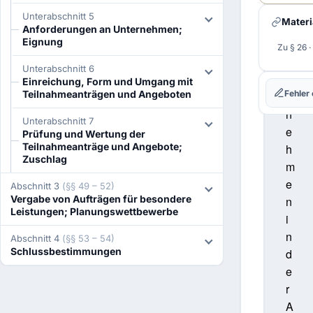
n
Unterabschnitt 5
I. Am
Materi
U
Recht
Anforderungen an Unternehmen;
Eignung
n
Zu § 26 
J. No
Struk
t
Unterabschnitt 6
e
K. Re
Einreichung, Form und Umgang mit
und L
Fehler
Teilnahmeanträgen und Angeboten
r
L. Re
n
Unterabschnitt 7
e
M. Re
Prüfung und Wertung der
Über
Teilnahmeanträge und Angebote;
h
Zuschlag
N. Ve
m
Nach
e
Abschnitt 3
(§§ 49 – 52)
O. Fe
Vergabe von Aufträgen für besondere
n
Schad
Leistungen; Planungswettbewerbe
i
P. Ver
Berat
n
Abschnitt 4
(§§ 53 – 54)
Schlussbestimmungen
d
Q. Qu
Nach
e
r
A