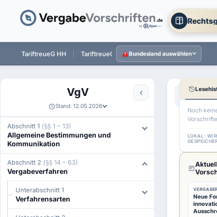
Rechtsg
 ST
TariftreueG HH
TariftreueG NI
TariftreueG HE
Tarift
Bundesland auswählen
Lesehis
VgV
Aa
←
§ 27 VgV
Stand: 12.05.2026
Noch kein
Vorschrift
§
Abschnitt 1
(§§ 1 – 13)
Allgemeine Bestimmungen und
28
LOKAL · WI
GESPEICHE
Kommunikation
VgV
Abschnitt 2
(§§ 14 – 63)
Aktuel
Markt
Vergabeverfahren
Vorsch
Unterabschnitt 1
VERGABER
Neue For
Verfahrensarten
innovati
1
(1)
Ausschre