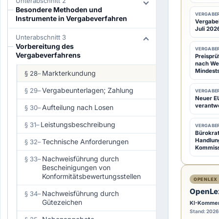
Unterabschnitt 2
V
Besondere Methoden und
VERGABER
o
Instrumente in Vergabeverfahren
Vergabeb
r
Juli 2026
Unterabschnitt 3
d
Vorbereitung des
VERGABER
e
Vergabeverfahrens
Preisprü
nach Weg
r
Mindest
Markterkundung
§ 28
–
E
i
Vergabeunterlagen; Zahlung
§ 29
–
VERGABER
Neuer EU
n
verantw
Aufteilung nach Losen
§ 30
–
l
Leistungsbeschreibung
§ 31
–
e
VERGABER
Bürokra
i
Handlun
Technische Anforderungen
§ 32
–
Kommiss
t
Nachweisführung durch
§ 33
–
u
Bescheinigungen von
n
Konformitätsbewertungsstellen
OPENLEX 
g
OpenLe
Nachweisführung durch
§ 34
–
e
Gütezeichen
KI-Kommen
i
Stand: 2026