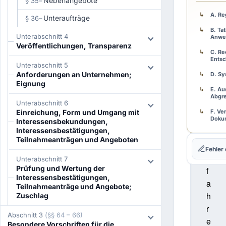
Nebenangebote
§ 35
–
n
A. R
Unteraufträge
e
§ 36
–
s
B. Ta
Unterabschnitt 4
Anwe
V
Veröffentlichungen, Transparenz
C. Re
e
Entsc
Unterabschnitt 5
r
Anforderungen an Unternehmen;
D. Sy
g
Eignung
E. Au
a
Abgr
Unterabschnitt 6
b
Einreichung, Form und Umgang mit
F. Ve
e
Doku
Interessensbekundungen,
Interessensbestätigungen,
v
G. Fe
Teilnahmeanträgen und Angeboten
e
Fehler
H. Pr
r
Unterabschnitt 7
Prüfung und Wertung der
f
Interessensbestätigungen,
a
Teilnahmeanträge und Angebote;
h
Zuschlag
r
Abschnitt 3
(§§ 64 – 66)
e
Besondere Vorschriften für die