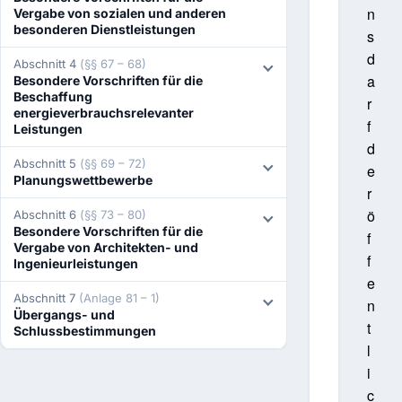
n
Vergabe von sozialen und anderen
besonderen Dienstleistungen
s
d
Abschnitt 4
(§§ 67 – 68)
a
Besondere Vorschriften für die
Beschaffung
r
energieverbrauchsrelevanter
f
Leistungen
d
Abschnitt 5
(§§ 69 – 72)
e
Planungswettbewerbe
r
ö
Abschnitt 6
(§§ 73 – 80)
Besondere Vorschriften für die
f
Vergabe von Architekten- und
f
Ingenieurleistungen
e
Abschnitt 7
(Anlage 81 – 1)
n
Übergangs- und
t
Schlussbestimmungen
l
i
c