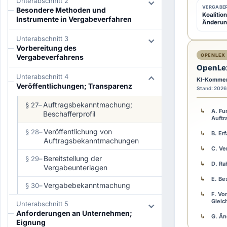
Unterabschnitt 2
(1)
D
VERGABER
Besondere Methoden und
Koalitio
Instrumente in Vergabeverfahren
e
Änderun
r
Unterabschnitt 3
A
Vorbereitung des
OPENLEX 
Vergabeverfahrens
u
OpenLe
f
Unterabschnitt 4
KI-Kommen
t
Veröffentlichungen; Transparenz
Stand: 2026
r
Auftragsbekanntmachung;
§ 27
–
a
A. Fu
Beschafferprofil
Auft
g
Veröffentlichung von
§ 28
–
B. Er
g
Auftragsbekanntmachungen
e
C. Ve
Bereitstellung der
§ 29
–
b
D. R
Vergabeunterlagen
e
E. Be
Vergabebekanntmachung
r
§ 30
–
F. Vo
t
Gleic
Unterabschnitt 5
e
Anforderungen an Unternehmen;
G. Ä
Eignung
i