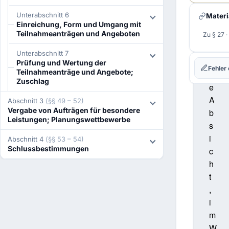
H. Pr
l
Unterabschnitt 6
Materi
I. Am
t
Einreichung, Form und Umgang mit
Recht
Teilnahmeanträgen und Angeboten
s
Zu § 27 
J. No
e
Struk
Unterabschnitt 7
i
Prüfung und Wertung der
K. Re
Fehler
Teilnahmeanträge und Angebote;
n
und L
Zuschlag
e
L. Re
A
Abschnitt 3
(§§ 49 – 52)
M. Re
Vergabe von Aufträgen für besondere
Über
b
Leistungen; Planungswettbewerbe
s
N. Ve
Nach
i
Abschnitt 4
(§§ 53 – 54)
Schlussbestimmungen
O. Fe
c
Schad
h
P. Ver
t
Berat
,
Q. Qu
i
Nach
m
W