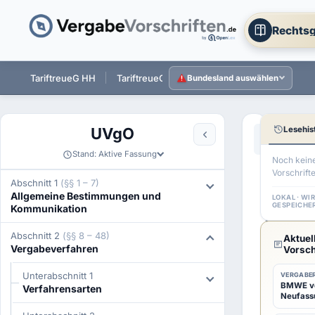
Rechtsg
 ST
TariftreueG HH
TariftreueG NI
TariftreueG HE
Tarift
Bundesland auswählen
Lesehis
UVgO
Aa
←
§ 26 UV
Stand: Aktive Fassung
Noch kein
Vorschrift
§
Abschnitt 1
(§§ 1 – 7)
Allgemeine Bestimmungen und
27
LOKAL · WI
GESPEICHE
Kommunikation
UVgO
Abschnitt 2
(§§ 8 – 48)
Aktuel
Auftr
Vergabeverfahren
Vorsch
Besch
Unterabschnitt 1
VERGABER
BMWE ver
Verfahrensarten
Neufass