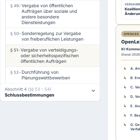
oder
VERGABER
Vergabe von öffentlichen
§ 49
–
siche
Koalitio
Aufträgen über soziale und
Änderun
andere besondere
öffen
Dienstleistungen
Auftr
Sonderregelung zur Vergabe
§ 50
–
OPENLEX 
von freiberuflichen Leistungen
OpenLe
KI-Kommen
Vergabe von verteidigungs-
§ 51
–
(1)
A
Stand: 2026
oder sicherheitsspezifischen
öffentlichen Aufträgen
b
A. A
w
Durchführung von
§ 52
–
Planungswettbewerben
e
B. Er
i
C. Ve
Abschnitt 4
(§§ 53 – 54)
c
Schlussbestimmungen
D. Ve
h
E. An
e
F. Be
n
d
G. Ge
Verfa
v
H. Pr