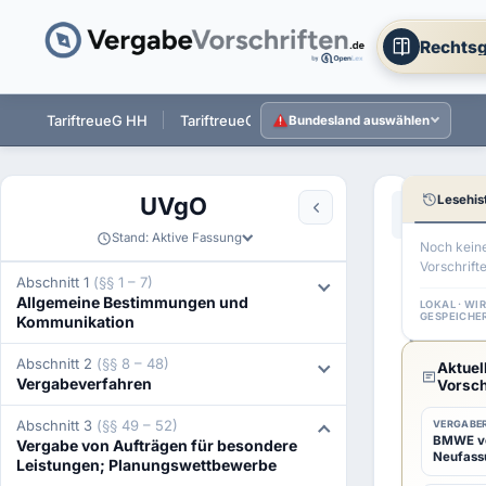
Rechtsg
 ST
TariftreueG HH
TariftreueG NI
TariftreueG HE
Tarift
Bundesland auswählen
Lesehis
UVgO
Aa
←
§ 50 UVg
Stand: Aktive Fassung
Noch kein
Vorschrift
§
Abschnitt 1
(§§ 1 – 7)
Allgemeine Bestimmungen und
51
LOKAL · WI
GESPEICHE
Kommunikation
UVgO
Abschnitt 2
(§§ 8 – 48)
Aktuel
Verga
Vergabeverfahren
Vorsch
von
Abschnitt 3
(§§ 49 – 52)
VERGABER
BMWE ver
Vergabe von Aufträgen für besondere
verte
Neufass
Leistungen; Planungswettbewerbe